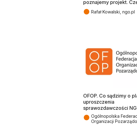
poznajemy projekt. Cz
●
Rafał Kowalski, ngo.pl
OFOP. Co sądzimy o p
uproszczenia
sprawozdawczości N
●
Ogólnopolska Federac
Organizacji Pozarząd