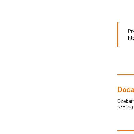
Pr
ht
Dodaj
Czekamy
czytają 