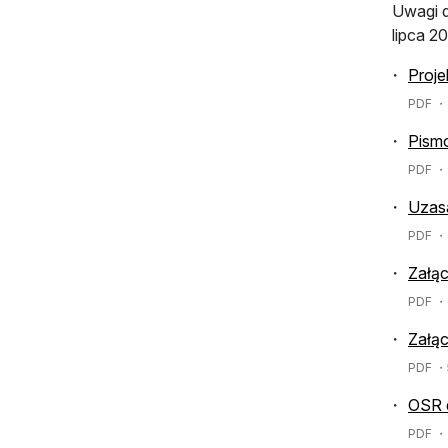
Uwagi d
lipca 20
Proj
PDF
・8
Pism
PDF
・9
Uzasa
PDF
・4
Załąc
PDF
・6
Załąc
PDF
・5
OSR d
PDF
・7