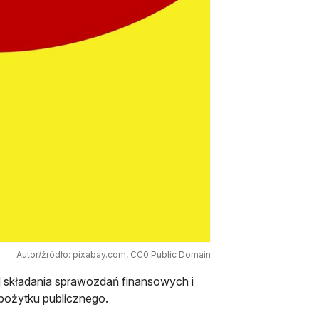
Autor/źródło: pixabay.com, CC0 Public Domain
d składania sprawozdań finansowych i
pożytku publicznego.