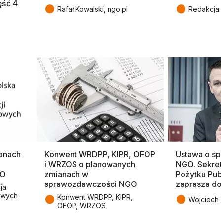
ęść 4
●
●
Rafał Kowalski, ngo.pl
Redakcja 
lanach
Konwent WRDPP, KIPR, OFOP
Ustawa o s
i WRZOS o planowanych
NGO. Sekret
GO
zmianach w
Pożytku Pu
sprawozdawczości NGO
zaprasza do
ja
owych
●
●
Konwent WRDPP, KIPR,
Wojciech
OFOP, WRZOS