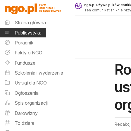
Publicystyka - ngo.pl
ngo.pl używa plików cookie
Portal
organizacji
Ten komunikat zniknie przy
pozarządowych
Menu główne
Strona główna
Publicystyka
Poradnik
Fakty o NGO
Fundusze
Ro
Szkolenia i wydarzenia
us
Usługi dla NGO
Ogłoszenia
or
Spis organizacji
Darowizny
To działa
Redakcja