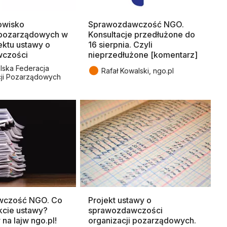
owisko
Sprawozdawczość NGO.
i pozarządowych w
Konsultacje przedłużone do
ektu ustawy o
16 sierpnia. Czyli
czości
nieprzedłużone [komentarz]
●
lska Federacja
Rafał Kowalski, ngo.pl
cji Pozarządowych
wczość NGO. Co
Projekt ustawy o
ekcie ustawy?
sprawozdawczości
na lajw ngo.pl!
organizacji pozarządowych.