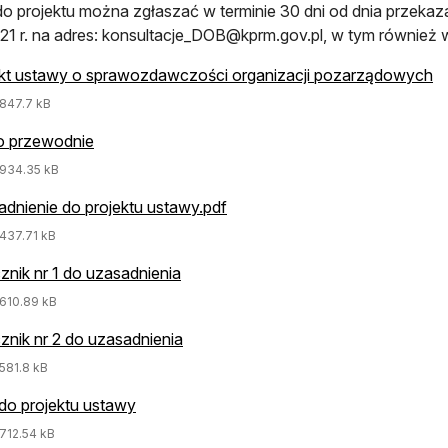
o projektu można zgłaszać w terminie 30 dni od dnia przekazan
21 r. na adres:
konsultacje_DOB@kprm.gov.pl
, w tym również w
ekt ustawy o sprawozdawczości organizacji pozarządowych
47.7 kB
o przewodnie
34.35 kB
dnienie do projektu ustawy.pdf
37.71 kB
znik nr 1 do uzasadnienia
10.89 kB
znik nr 2 do uzasadnienia
81.8 kB
o projektu ustawy
12.54 kB