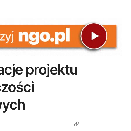
acje projektu
zości
wych