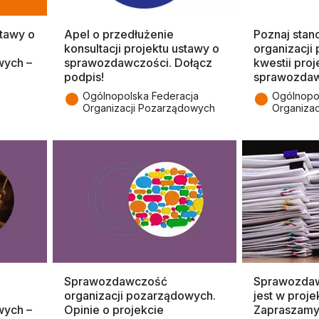
stawy o
Apel o przedłużenie
Poznaj stan
konsultacji projektu ustawy o
organizacj
wych –
sprawozdawczości. Dołącz
kwestii proj
podpis!
sprawozdaw
●
●
Ogólnopolska Federacja
Ogólnopo
Organizacji Pozarządowych
Organiza
Sprawozdawczość
Sprawozda
organizacji pozarządowych.
jest w proj
wych –
Opinie o projekcie
Zapraszamy 