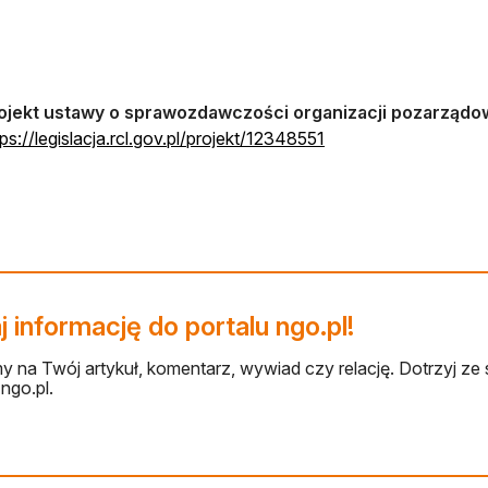
ojekt ustawy o sprawozdawczości organizacji pozarządowy
otwiera się w nowej 
tps://legislacja.rcl.gov.pl/projekt/12348551
 informację do portalu ngo.pl!
 na Twój artykuł, komentarz, wywiad czy relację. Dotrzyj ze 
ngo.pl.