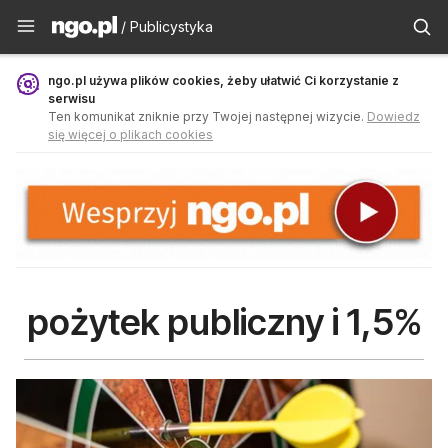
Publicystyka - ngo.pl
/ Publicystyka
ngo.pl używa plików cookies, żeby ułatwić Ci korzystanie z
serwisu
Ten komunikat zniknie przy Twojej następnej wizycie.
Dowiedz
się więcej o plikach cookies
pożytek publiczny i 1,5%