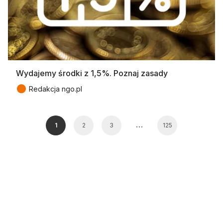
Wydajemy środki z 1,5%. Poznaj zasady
●
Redakcja ngo.pl
…
1
2
3
125