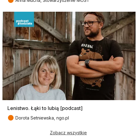
●
Anna Mucha, Stowarzyszenie MOST
Lenistwo. Łąki to lubią [podcast]
●
Dorota Setniewska, ngo.pl
Zobacz wszystkie