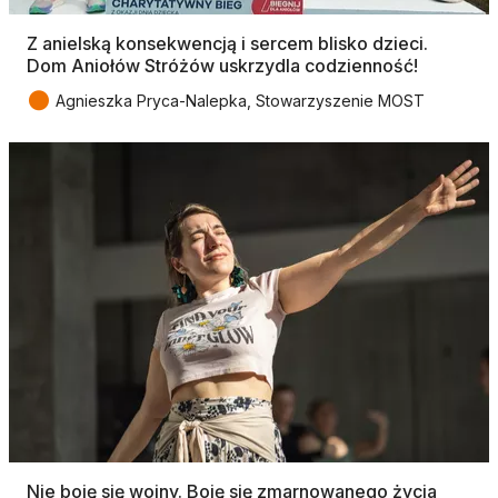
Z anielską konsekwencją i sercem blisko dzieci.
Dom Aniołów Stróżów uskrzydla codzienność!
●
Agnieszka Pryca-Nalepka, Stowarzyszenie MOST
Nie boję się wojny. Boję się zmarnowanego życia