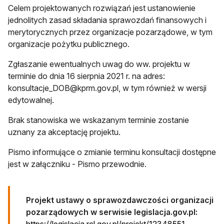
Celem projektowanych rozwiązań jest ustanowienie
jednolitych zasad składania sprawozdań finansowych i
merytorycznych przez organizacje pozarządowe, w tym
organizacje pożytku publicznego.
Zgłaszanie ewentualnych uwag do ww. projektu w
terminie do dnia 16 sierpnia 2021 r. na adres:
konsultacje_DOB@kprm.gov.pl
, w tym również w wersji
edytowalnej.
Brak stanowiska we wskazanym terminie zostanie
uznany za akceptację projektu.
Pismo informujące o zmianie terminu konsultacji dostępne
jest w załączniku - Pismo przewodnie.
Projekt ustawy o sprawozdawczości organizacji
pozarządowych w serwisie legislacja.gov.pl:
otwiera si
https://legislacja.rcl.gov.pl/projekt/12348551