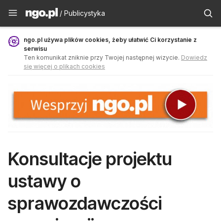
Publicystyka - ngo.pl
/ Publicystyka
ngo.pl używa plików cookies, żeby ułatwić Ci korzystanie z
serwisu
Ten komunikat zniknie przy Twojej następnej wizycie.
Dowiedz
się więcej o plikach cookies
Konsultacje projektu
ustawy o
sprawozdawczości