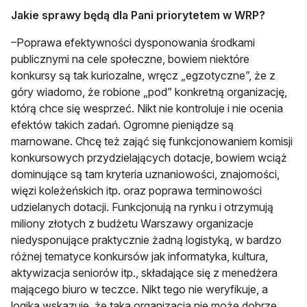
Jakie sprawy będą dla Pani priorytetem w WRP?
–Poprawa efektywności dysponowania środkami
publicznymi na cele społeczne, bowiem niektóre
konkursy są tak kuriozalne, wręcz „egzotyczne”, że z
góry wiadomo, że robione „pod” konkretną organizację,
którą chce się wesprzeć. Nikt nie kontroluje i nie ocenia
efektów takich zadań. Ogromne pieniądze są
marnowane. Chcę też zająć się funkcjonowaniem komisji
konkursowych przydzielających dotacje, bowiem wciąż
dominujące są tam kryteria uznaniowości, znajomości,
więzi koleżeńskich itp. oraz poprawa terminowości
udzielanych dotacji. Funkcjonują na rynku i otrzymują
miliony złotych z budżetu Warszawy organizacje
niedysponujące praktycznie żadną logistyką, w bardzo
różnej tematyce konkursów jak informatyka, kultura,
aktywizacja seniorów itp., składające się z menedżera
mającego biuro w teczce. Nikt tego nie weryfikuje, a
logika wskazuje, że taka organizacja nie może dobrze