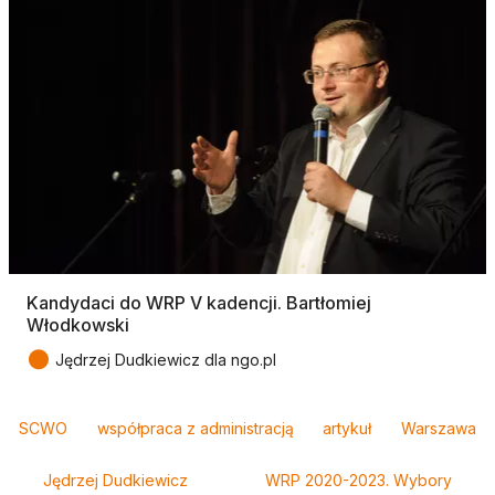
Kandydaci do WRP V kadencji. Bartłomiej
Włodkowski
●
Jędrzej Dudkiewicz dla ngo.pl
Tagi
SCWO
współpraca z administracją
artykuł
Warszawa
Jędrzej Dudkiewicz
WRP 2020-2023. Wybory