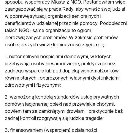
sposobu współpracy Miasta z NGO. Postanowiłam więc
zaangażować się w prace Rady, aby wnieść swój udział
w poprawę sytuacji organizacji senioralnych i
beneficjentów udzielanej przez nie pomocy. Podopieczni
takich NGO i same organizacje to ogrom
nierozwiązanych problemów. W zakresie problemów
osób starszych widzę konieczność zajęcia się:
1. nieformalnymi hospicjami domowymi, w których
przebywają osoby niesamodzielne, praktycznie bez
żadnego wsparcia lub pod dopieką współmałżonków,
równie starych i obarczonych własnymi dysfunkcjami
zdrowotnymi i fizycznymi;
2. wzmożoną kontrolą standardów usług prywatnych
domów stacjonarnej opieki nad przewlekle chorymi,
bowiem tam za zamkniętymi drzwiami i praktycznie beż
żadnej kontroli rozgrywają się ludzkie tragedie;
3. finansowaniem (wsparciem) działalności