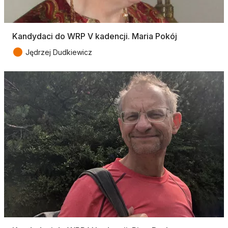
Kandydaci do WRP V kadencji. Maria Pokój
●
Jędrzej Dudkiewicz