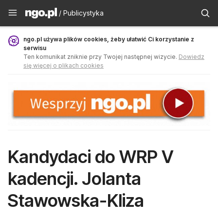
Publicystyka - ngo.pl
/ Publicystyka
ngo.pl używa plików cookies, żeby ułatwić Ci korzystanie z
serwisu
Ten komunikat zniknie przy Twojej następnej wizycie.
Dowiedz
się więcej o plikach cookies
Kandydaci do WRP V
kadencji. Jolanta
Stawowska-Kliza