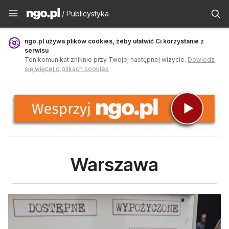
Publicystyka - ngo.pl
/ Publicystyka
ngo.pl używa plików cookies, żeby ułatwić Ci korzystanie z
serwisu
Ten komunikat zniknie przy Twojej następnej wizycie.
Dowiedz
się więcej o plikach cookies
Warszawa