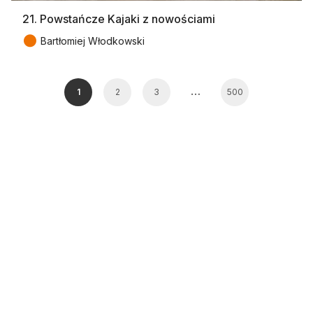
21. Powstańcze Kajaki z nowościami
●
Bartłomiej Włodkowski
…
1
2
3
500