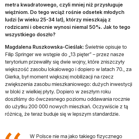
metra kwadratowego, czyli mniej niż przysługuje
więźniom. Do tego wciąż rośnie odsetek młodych
ludzi (w wieku 25-34 lat), którzy mieszkają z
rodzicami i obecnie wynosi niemal 50%. Jak to tego
wszystkiego doszło?
Magdalena Ruszkowska-Cieślak:
Świetnie opisuje to
Filip Springer we wstępie do „13 pięter” – przez nasze
terytorium przewaliły się dwie wojny, które zniszczyły
większość zasobu lokalowego i dopiero w latach 70., za
Gierka, był moment większej mobilizacji na rzecz
zwiększenia zasobu mieszkaniowego: dużych inwestycji
w bloki z wielkiej płyty. Dopiero w zeszłym roku
doszliśmy do ówczesnego poziomu oddawania rocznie
do użytku 200 000 nowych mieszkań. Oczywiście z tą
różnicą, że teraz buduje się w lepszym standardzie.
W Polsce nie ma jako takiego fizycznego