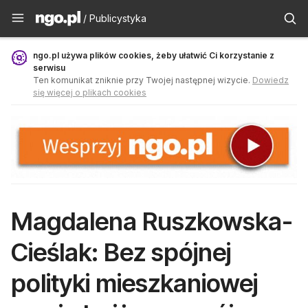
Publicystyka - ngo.pl
/ Publicystyka
ngo.pl używa plików cookies, żeby ułatwić Ci korzystanie z
serwisu
Ten komunikat zniknie przy Twojej następnej wizycie.
Dowiedz
się więcej o plikach cookies
Magdalena Ruszkowska-
Cieślak: Bez spójnej
polityki mieszkaniowej