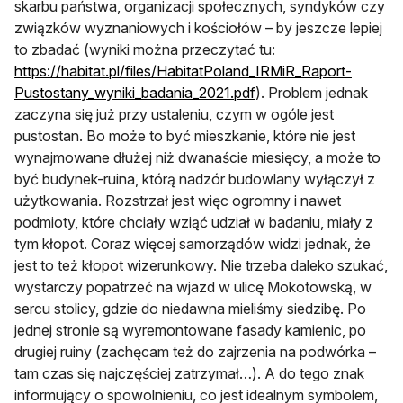
skarbu państwa, organizacji społecznych, syndyków czy
związków wyznaniowych i kościołów – by jeszcze lepiej
to zbadać (wyniki można przeczytać tu:
https://habitat.pl/files/HabitatPoland_IRMiR_Raport-
otwiera się w nowej ka
Pustostany_wyniki_badania_2021.pdf
). Problem jednak
zaczyna się już przy ustaleniu, czym w ogóle jest
pustostan. Bo może to być mieszkanie, które nie jest
wynajmowane dłużej niż dwanaście miesięcy, a może to
być budynek-ruina, którą nadzór budowlany wyłączył z
użytkowania. Rozstrzał jest więc ogromny i nawet
podmioty, które chciały wziąć udział w badaniu, miały z
tym kłopot. Coraz więcej samorządów widzi jednak, że
jest to też kłopot wizerunkowy. Nie trzeba daleko szukać,
wystarczy popatrzeć na wjazd w ulicę Mokotowską, w
sercu stolicy, gdzie do niedawna mieliśmy siedzibę. Po
jednej stronie są wyremontowane fasady kamienic, po
drugiej ruiny (zachęcam też do zajrzenia na podwórka –
tam czas się najczęściej zatrzymał…). A do tego znak
informujący o spowolnieniu, co jest idealnym symbolem,