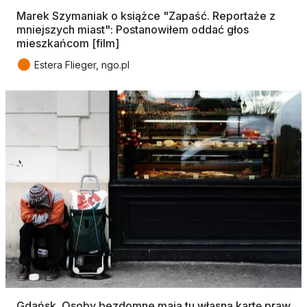
Marek Szymaniak o książce "Zapaść. Reportaże z
mniejszych miast": Postanowiłem oddać głos
mieszkańcom [film]
●
Estera Flieger, ngo.pl
Gdańsk. Osoby bezdomne mają tu własną kartę praw