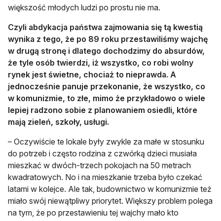
większość młodych ludzi po prostu nie ma.
Czyli abdykacja państwa zajmowania się tą kwestią
wynika z tego, że po 89 roku przestawiliśmy wajchę
w drugą stronę i dlatego dochodzimy do absurdów,
że tyle osób twierdzi, iż wszystko, co robi wolny
rynek jest świetne, chociaż to nieprawda. A
jednocześnie panuje przekonanie, że wszystko, co
w komunizmie, to złe, mimo że przykładowo o wiele
lepiej radzono sobie z planowaniem osiedli, które
mają zieleń, szkoły, usługi.
– Oczywiście te lokale były zwykle za małe w stosunku
do potrzeb i często rodzina z czwórką dzieci musiała
mieszkać w dwóch-trzech pokojach na 50 metrach
kwadratowych. No i na mieszkanie trzeba było czekać
latami w kolejce. Ale tak, budownictwo w komunizmie też
miało swój niewątpliwy priorytet. Większy problem polega
na tym, że po przestawieniu tej wajchy mało kto