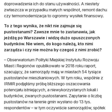
doprowadzenia ich do stanu używalności. A niestety
zwłaszcza w przypadku małych wspólnot, remont dachu
czy termomodernizacja to ogromny wysiłek finansowy.
To z tego wynika, że nikt nie zajmuje się
pustostanami? Zawsze mnie to zastanawia, jak
jeżdżę po Warszawie i widzę dużo opuszczonych
budynków. Nie wiem, do kogo należą, kto nimi
zarządza i czy nie można by czegoś z nimi zrobić?
– Obserwatorium Polityki Miejskiej Instytutu Rozwoju
Miast i Regionów opublikowało w 2018 roku raport,
szacujący, że samorządy mają w miastach 54 tysiące
pustostanów mieszkaniowych. W tym roku, wspólnie z
IRMiR podjęliśmy próbę bliższego oszacowania
potencjału istniejących, a niewykorzystanych lokali i
budynków, zwanych pustostanami. Zapytanie o liczbę
pustostanów na terenie gmin wysłano do 13 tys.
respondentów – w tym oczywiście samorządów, spółek