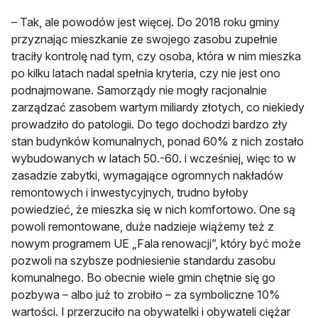
– Tak, ale powodów jest więcej. Do 2018 roku gminy
przyznając mieszkanie ze swojego zasobu zupełnie
traciły kontrolę nad tym, czy osoba, która w nim mieszka
po kilku latach nadal spełnia kryteria, czy nie jest ono
podnajmowane. Samorządy nie mogły racjonalnie
zarządzać zasobem wartym miliardy złotych, co niekiedy
prowadziło do patologii. Do tego dochodzi bardzo zły
stan budynków komunalnych, ponad 60% z nich zostało
wybudowanych w latach 50.-60. i wcześniej, więc to w
zasadzie zabytki, wymagające ogromnych nakładów
remontowych i inwestycyjnych, trudno byłoby
powiedzieć, że mieszka się w nich komfortowo. One są
powoli remontowane, duże nadzieje wiążemy też z
nowym programem UE „Fala renowacji”, który być może
pozwoli na szybsze podniesienie standardu zasobu
komunalnego. Bo obecnie wiele gmin chętnie się go
pozbywa – albo już to zrobiło – za symboliczne 10%
wartości. I przerzuciło na obywatelki i obywateli ciężar