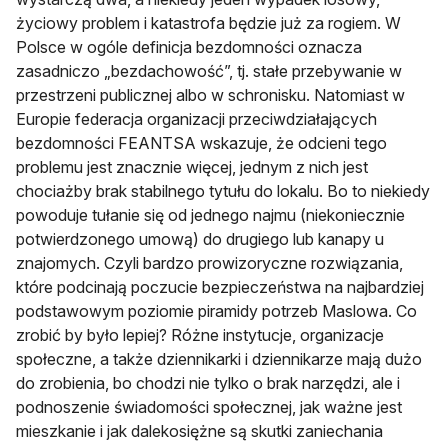
życiowy problem i katastrofa będzie już za rogiem. W
Polsce w ogóle definicja bezdomności oznacza
zasadniczo „bezdachowość”, tj. stałe przebywanie w
przestrzeni publicznej albo w schronisku. Natomiast w
Europie federacja organizacji przeciwdziałających
bezdomności FEANTSA wskazuje, że odcieni tego
problemu jest znacznie więcej, jednym z nich jest
chociażby brak stabilnego tytułu do lokalu. Bo to niekiedy
powoduje tułanie się od jednego najmu (niekoniecznie
potwierdzonego umową) do drugiego lub kanapy u
znajomych. Czyli bardzo prowizoryczne rozwiązania,
które podcinają poczucie bezpieczeństwa na najbardziej
podstawowym poziomie piramidy potrzeb Maslowa. Co
zrobić by było lepiej? Różne instytucje, organizacje
społeczne, a także dziennikarki i dziennikarze mają dużo
do zrobienia, bo chodzi nie tylko o brak narzędzi, ale i
podnoszenie świadomości społecznej, jak ważne jest
mieszkanie i jak dalekosiężne są skutki zaniechania