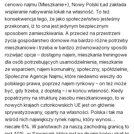
cenowo najmu (Mieszkanie+), Nowy Polski Ład zakłada
wspieranie nabywania lokali na własność. To też
konsekwencja tego, że jako społeczeństwo jesteśmy
przekonani, iż to ona jest jedynym bezpiecznym
sposobem zamieszkiwania. A przecież na przestrzeni
życia gospodarstwo domowe ma bardzo różne potrzeby
mieszkaniowe i trzeba w bardzo zrównoważony sposób
rozwijać opcje – dostępny najem, mieszkania treningowe
dla osób potrzebujących usamodzielnienia, mieszkanie
ze wsparciem, najem komunalny, społeczny, spółdzielnie,
Społeczne Agencje Najmu, które niedawno weszły do
polskiego prawa, poprzez najem rynkowy – on też może
być, gdy trzeba, z dopłatą – i w końcu własność. Kiedy
popatrzymy na strukturę zasobu mieszkaniowego, to w
nowych krajach członkowskich UE jest on głównie
sprywatyzowany, oparty na własności. Polska i tak ma
wśród nich największy rynek najmu, który wynosi…
niecałe 6%. W państwach za naszą zachodnią granicą to
jest 40%, w Szwajcarii, która jest na drugim końcu skali to