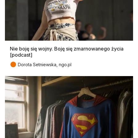
Nie boję się wojny. Boję się zmarnowanego życia
[podcast]
●
Dorota Setniewska, ngo.pl