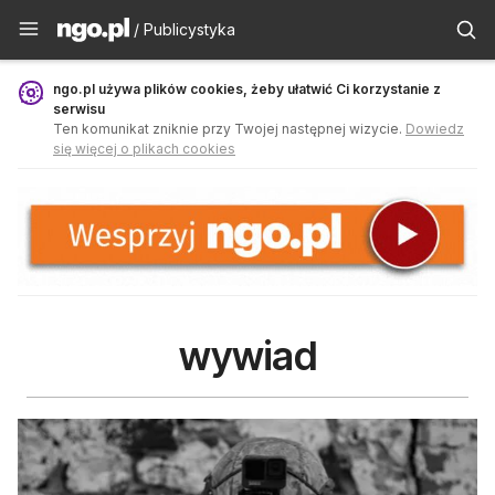
Publicystyka - ngo.pl
/ Publicystyka
ngo.pl używa plików cookies, żeby ułatwić Ci korzystanie z
serwisu
Ten komunikat zniknie przy Twojej następnej wizycie.
Dowiedz
się więcej o plikach cookies
wywiad