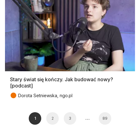
Stary świat się kończy. Jak budować nowy?
[podcast]
●
Dorota Setniewska, ngo.pl
…
1
2
3
89