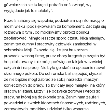
gówniarzeria się tu kręci i potrafią coś zwinąć, wy
wyglądacie jak te małolaty”.
Roześmialiśmy się wspólnie, podzieliłam się informacją o
moim wieku i podziękowałam za komplement. Zaczęła się
rozmowa o tym , co moglibyśmy oprócz posiłku
zaofiarować. Minęło jeszcze sporo czasu, kilka miesięcy,
zanim ten dumny i pracowity człowiek zamieszkał w
schronisku Misji. Okazało się, że jest brukarzem i
prowadzi własną firmę, przez chory kręgosłup często był
hospitalizowany i nie mógł poświęcać tak jak wcześniej
całych dni na pracę. Nie było go stać na opłacanie nawet
skromnego pokoju. Do schroniska bał się pójść, słyszał,
że nie będzie mógł zabrać ze sobą narzędzi i maszyn
koniecznych do pracy. To był cały jego majątek, na który
pracował latami. Liczył, że odzyska zdrowie i wróci do
pracy, na której się doskonale zna. Zanim nam zaufał i
powiedział o swoich kłopotach finansowych, rodzinnych,
zdrowotnych, mogliśmy udzielać tylko wsparcia