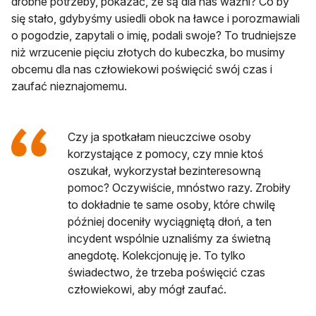
drobne potrzeby, pokazać, że są dla nas ważni? Co by
się stało, gdybyśmy usiedli obok na ławce i porozmawiali
o pogodzie, zapytali o imię, podali swoje? To trudniejsze
niż wrzucenie pięciu złotych do kubeczka, bo musimy
obcemu dla nas człowiekowi poświęcić swój czas i
zaufać nieznajomemu.
Czy ja spotkałam nieuczciwe osoby
korzystające z pomocy, czy mnie ktoś
oszukał, wykorzystał bezinteresowną
pomoc? Oczywiście, mnóstwo razy. Zrobiły
to dokładnie te same osoby, które chwilę
później doceniły wyciągniętą dłoń, a ten
incydent wspólnie uznaliśmy za świetną
anegdotę. Kolekcjonuję je. To tylko
świadectwo, że trzeba poświęcić czas
człowiekowi, aby mógł zaufać.