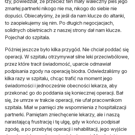
łzy, powiedział, że przecież ten mały waleczny pies jego
zmarłej partnerki nikogo nie ma, nikogo do siebie nie
dopuści. Obiecałyśmy, że jeśli da nam klucze do altanki,
to zaopiekujemy się nim. Po długich negocjacjach,
solidnych obietnicach z naszej strony dał nam klucze.
Pojechał do szpitala.
Później jeszcze było kilka przygód. Nie chciał poddać się
operacji. W szpitalu otrzymywał silne leki przeciwbólowe,
przez które tracił świadomość, uparcie odmawiał
podpisania zgody na operację biodra. Odwiedzaliśmy go
kilka razy w szpitalu, chcąc trafić na moment jego
świadomości i jednocześnie obecności lekarza, aby
przekonać go do poddania się koniecznej operacji. Bał
się, że umrze w trakcie operacji, nie ufał pracownikom
szpitala. Miał w pamięci złe wspomnienia z hospitalizacji
partnerki. Pamiętam zniechęcenie lekarzy, ale i naszą
narastającą frustrację i tę ulgę, gdy w końcu podpisał
zgodę, a po przebytej operacji i rehabilitacji, jego wyjście