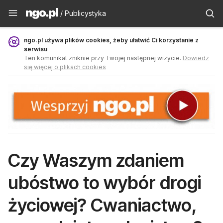
Publicystyka - ngo.pl
/ Publicystyka
ngo.pl używa plików cookies, żeby ułatwić Ci korzystanie z
serwisu
Ten komunikat zniknie przy Twojej następnej wizycie.
Dowiedz
się więcej o plikach cookies
Czy Waszym zdaniem
ubóstwo to wybór drogi
życiowej? Cwaniactwo,