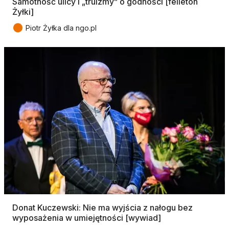
Samotność ulicy i „truizmy” o godności [felieton
Żyłki]
●
Piotr Żyłka dla ngo.pl
Donat Kuczewski: Nie ma wyjścia z nałogu bez
wyposażenia w umiejętności [wywiad]