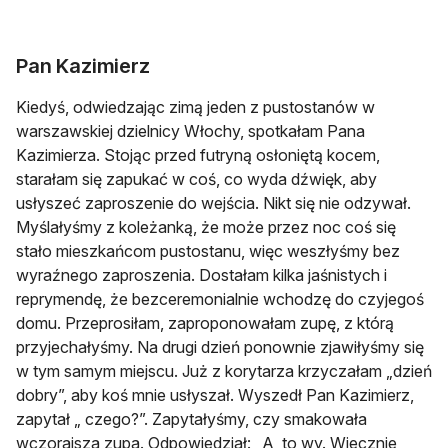
Pan Kazimierz
Kiedyś, odwiedzając zimą jeden z pustostanów w
warszawskiej dzielnicy Włochy, spotkałam Pana
Kazimierza. Stojąc przed futryną osłoniętą kocem,
starałam się zapukać w coś, co wyda dźwięk, aby
usłyszeć zaproszenie do wejścia. Nikt się nie odzywał.
Myślałyśmy z koleżanką, że może przez noc coś się
stało mieszkańcom pustostanu, więc weszłyśmy bez
wyraźnego zaproszenia. Dostałam kilka jaśnistych i
reprymendę, że bezceremonialnie wchodzę do czyjegoś
domu. Przeprosiłam, zaproponowałam zupę, z którą
przyjechałyśmy. Na drugi dzień ponownie zjawiłyśmy się
w tym samym miejscu. Już z korytarza krzyczałam „dzień
dobry”, aby koś mnie usłyszał. Wyszedł Pan Kazimierz,
zapytał „ czego?”. Zapytałyśmy, czy smakowała
wczorajsza zupa. Odpowiedział: „A, to wy. Wiecznie