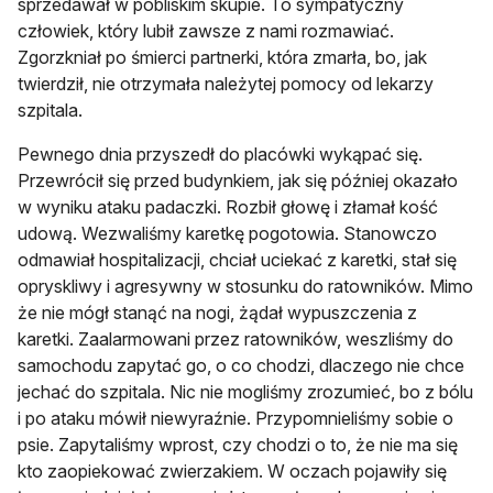
sprzedawał w pobliskim skupie. To sympatyczny
człowiek, który lubił zawsze z nami rozmawiać.
Zgorzkniał po śmierci partnerki, która zmarła, bo, jak
twierdził, nie otrzymała należytej pomocy od lekarzy
szpitala.
Pewnego dnia przyszedł do placówki wykąpać się.
Przewrócił się przed budynkiem, jak się później okazało
w wyniku ataku padaczki. Rozbił głowę i złamał kość
udową. Wezwaliśmy karetkę pogotowia. Stanowczo
odmawiał hospitalizacji, chciał uciekać z karetki, stał się
opryskliwy i agresywny w stosunku do ratowników. Mimo
że nie mógł stanąć na nogi, żądał wypuszczenia z
karetki. Zaalarmowani przez ratowników, weszliśmy do
samochodu zapytać go, o co chodzi, dlaczego nie chce
jechać do szpitala. Nic nie mogliśmy zrozumieć, bo z bólu
i po ataku mówił niewyraźnie. Przypomnieliśmy sobie o
psie. Zapytaliśmy wprost, czy chodzi o to, że nie ma się
kto zaopiekować zwierzakiem. W oczach pojawiły się