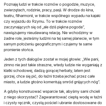
Poznaję ludzi w trakcie rozmów o pogodzie, muzyce,
zwierzętach, rodzinie, pracy, pasji. W drodze do kina,
teatru, filharmonii, w trakcie wspólnego wypadu na kajaki
czy wyjazdu do Rzymu. To w trakcie rozmów
zaczynających się od „ale dziś piękna pogoda”,
nawiązujemy nieudawaną relację. Nie wchodzimy w
żadne role, jesteśmy ludźmi na tej samej planecie, w tym
samym położeniu geograficznym i czujemy te same
promienie słońca.
Jeden z tych dialogów został w mojej głowie: „Wie pani,
zimno nie jest takie straszne, wtedy ludzie nie wyganiają z
klatki schodowej, dadzą gorącej herbaty, latem jest
gorzej, chce się pić, do łaźni trzeba jechać przez całe
miasto, a ludzie głośno komentują smród gnijących nóg”.
A gdyby konstruować wsparcie tak, abyśmy sami chcieli
z niego skorzystać? Zagwarantować ciepłą wodę w łaźni
i czysty ręcznik, czystą pościel i ubranie dostosowane do