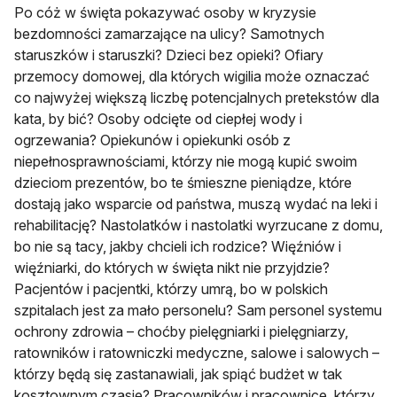
Po cóż w święta pokazywać osoby w kryzysie
bezdomności zamarzające na ulicy? Samotnych
staruszków i staruszki? Dzieci bez opieki? Ofiary
przemocy domowej, dla których wigilia może oznaczać
co najwyżej większą liczbę potencjalnych pretekstów dla
kata, by bić? Osoby odcięte od ciepłej wody i
ogrzewania? Opiekunów i opiekunki osób z
niepełnosprawnościami, którzy nie mogą kupić swoim
dzieciom prezentów, bo te śmieszne pieniądze, które
dostają jako wsparcie od państwa, muszą wydać na leki i
rehabilitację? Nastolatków i nastolatki wyrzucane z domu,
bo nie są tacy, jakby chcieli ich rodzice? Więźniów i
więźniarki, do których w święta nikt nie przyjdzie?
Pacjentów i pacjentki, którzy umrą, bo w polskich
szpitalach jest za mało personelu? Sam personel systemu
ochrony zdrowia – choćby pielęgniarki i pielęgniarzy,
ratowników i ratowniczki medyczne, salowe i salowych –
którzy będą się zastanawiali, jak spiąć budżet w tak
kosztownym czasie? Pracowników i pracownice, którzy