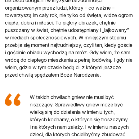
dla osób ubogich i w kryzysie bezdomności
organizowanym przez ludzi, którzy – co ważne –
towarzyszą im cały rok, nie tylko od święta, widzę ogrom
ciepła, dobra i miłości. To piękny obrazek, chętnie
puszczany w świat, chętnie udostępniany i „lajkowany”
w mediach społecznościowych. W mniejszym stopniu
przebija się moment najtrudniejszy, czyli ten, kiedy goście
i gościnie obiadu wychodzą na mróz. Gdy wiem, że sam
wrócę do ciepłego mieszkania z pełną lodówką. I gdy nie
wiem, gdzie w tym czasie będą ci, z którymi jeszcze
przed chwilą spędzałem Boże Narodzenie.
W takich chwilach gniew nie musi być
niszczący. Sprawiedliwy gniew może być
wielką siłą do działania w imieniu tych,
których kochamy, o których się troszczymy
i na których nam zależy. I w imieniu naszych
dzieci, dla których chcielibyśmy zbudować