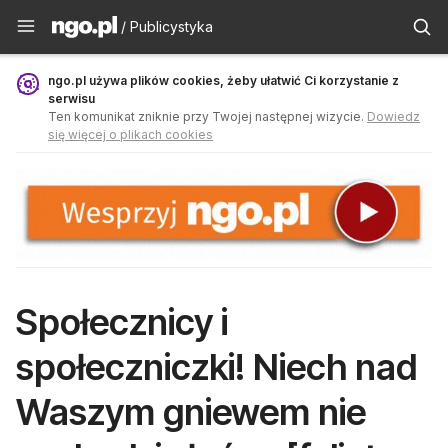
Publicystyka - ngo.pl
/ Publicystyka
ngo.pl używa plików cookies, żeby ułatwić Ci korzystanie z
serwisu
Ten komunikat zniknie przy Twojej następnej wizycie.
Dowiedz
się więcej o plikach cookies
Społecznicy i
społeczniczki! Niech nad
Waszym gniewem nie