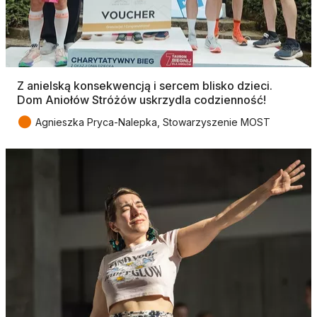
Z anielską konsekwencją i sercem blisko dzieci.
Dom Aniołów Stróżów uskrzydla codzienność!
●
Agnieszka Pryca-Nalepka, Stowarzyszenie MOST