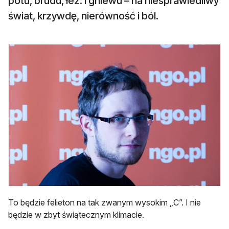
potu, brudu, łez. I gniewu – na niesprawiedliwy
świat, krzywdę, nierówność i ból.
To będzie felieton na tak zwanym wysokim „C”. I nie
będzie w zbyt świątecznym klimacie.