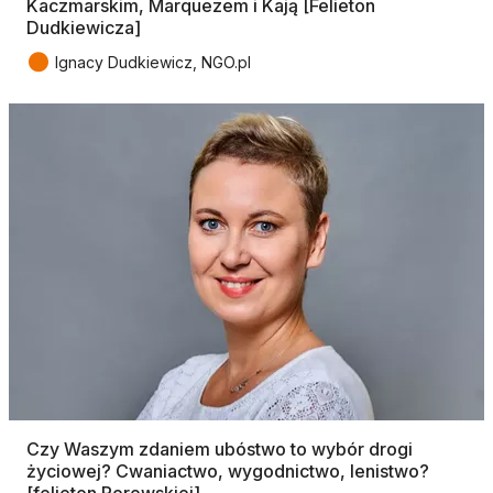
Kaczmarskim, Marquezem i Kają [Felieton
Dudkiewicza]
●
Ignacy Dudkiewicz, NGO.pl
Czy Waszym zdaniem ubóstwo to wybór drogi
życiowej? Cwaniactwo, wygodnictwo, lenistwo?
[felieton Porowskiej]