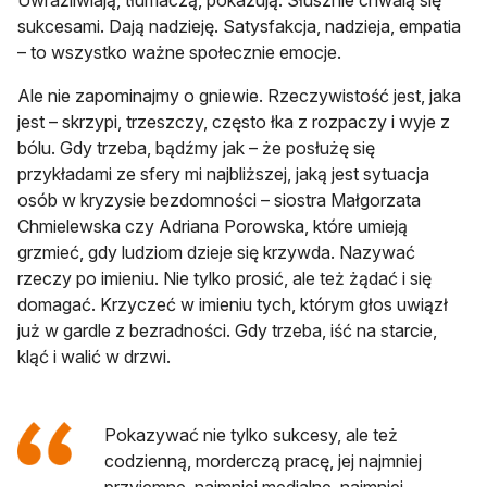
Uwrażliwiają, tłumaczą, pokazują. Słusznie chwalą się
sukcesami. Dają nadzieję. Satysfakcja, nadzieja, empatia
– to wszystko ważne społecznie emocje.
Ale nie zapominajmy o gniewie. Rzeczywistość jest, jaka
jest – skrzypi, trzeszczy, często łka z rozpaczy i wyje z
bólu. Gdy trzeba, bądźmy jak – że posłużę się
przykładami ze sfery mi najbliższej, jaką jest sytuacja
osób w kryzysie bezdomności – siostra Małgorzata
Chmielewska czy Adriana Porowska, które umieją
grzmieć, gdy ludziom dzieje się krzywda. Nazywać
rzeczy po imieniu. Nie tylko prosić, ale też żądać i się
domagać. Krzyczeć w imieniu tych, którym głos uwiązł
już w gardle z bezradności. Gdy trzeba, iść na starcie,
kląć i walić w drzwi.
Pokazywać nie tylko sukcesy, ale też
codzienną, morderczą pracę, jej najmniej