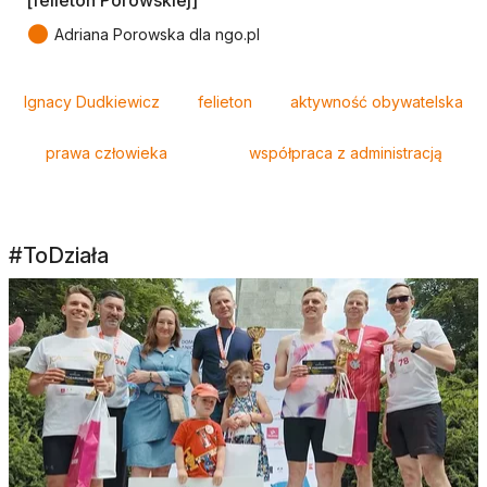
●
Adriana Porowska dla ngo.pl
Tagi
Ignacy Dudkiewicz
felieton
aktywność obywatelska
prawa człowieka
współpraca z administracją
#ToDziała