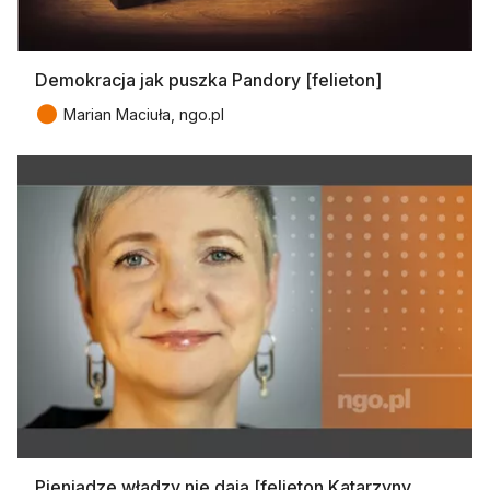
Demokracja jak puszka Pandory [felieton]
●
Marian Maciuła, ngo.pl
Pieniądze władzy nie dają [felieton Katarzyny