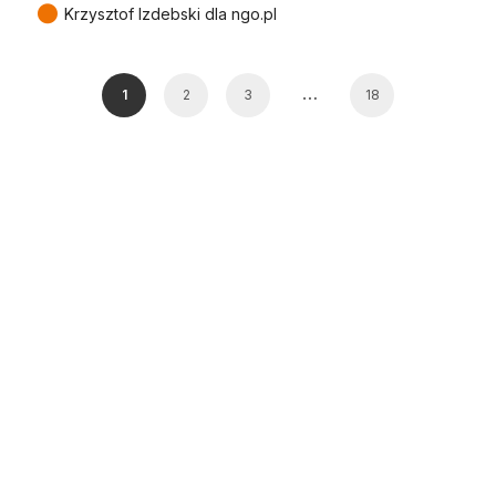
●
Krzysztof Izdebski dla ngo.pl
…
1
2
3
18