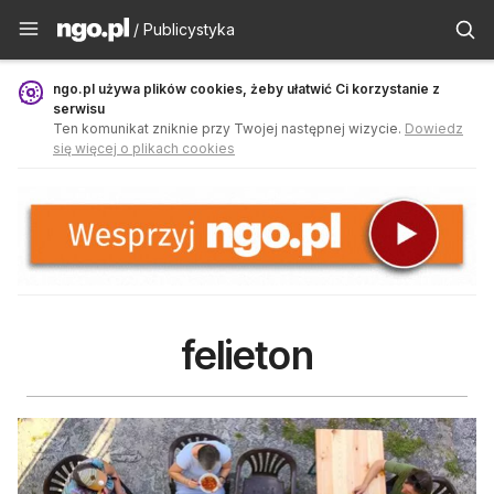
Publicystyka - ngo.pl
/ Publicystyka
ngo.pl używa plików cookies, żeby ułatwić Ci korzystanie z
serwisu
Ten komunikat zniknie przy Twojej następnej wizycie.
Dowiedz
się więcej o plikach cookies
felieton