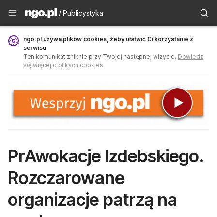
Publicystyka - ngo.pl
/ Publicystyka
ngo.pl używa plików cookies, żeby ułatwić Ci korzystanie z
serwisu
Ten komunikat zniknie przy Twojej następnej wizycie.
Dowiedz
się więcej o plikach cookies
PrAwokacje Izdebskiego.
Rozczarowane
organizacje patrzą na