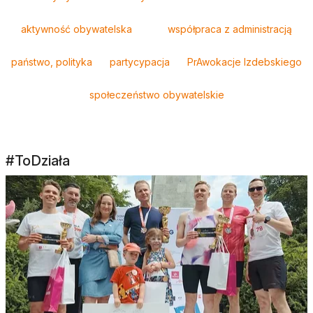
aktywność obywatelska
współpraca z administracją
państwo, polityka
partycypacja
PrAwokacje Izdebskiego
społeczeństwo obywatelskie
#ToDziała