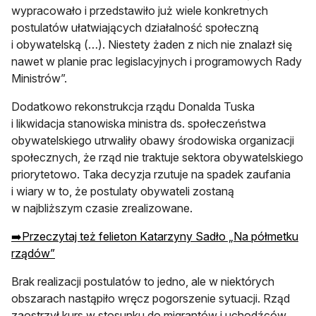
wypracowało i przedstawiło już wiele konkretnych
postulatów ułatwiających działalność społeczną
i obywatelską (…). Niestety żaden z nich nie znalazł się
nawet w planie prac legislacyjnych i programowych Rady
Ministrów”.
Dodatkowo rekonstrukcja rządu Donalda Tuska
i likwidacja stanowiska ministra ds. społeczeństwa
obywatelskiego utrwaliły obawy środowiska organizacji
społecznych, że rząd nie traktuje sektora obywatelskiego
priorytetowo. Taka decyzja rzutuje na spadek zaufania
i wiary w to, że postulaty obywateli zostaną
w najbliższym czasie zrealizowane.
➡️Przeczytaj też felieton Katarzyny Sadło „Na półmetku
rządów”
Brak realizacji postulatów to jedno, ale w niektórych
obszarach nastąpiło wręcz pogorszenie sytuacji. Rząd
zaostrzył kurs w stosunku do migrantów i uchodźców,