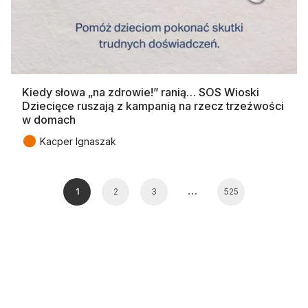
Kiedy słowa „na zdrowie!” ranią… SOS Wioski
Dziecięce ruszają z kampanią na rzecz trzeźwości
w domach
●
Kacper Ignaszak
…
1
2
3
525