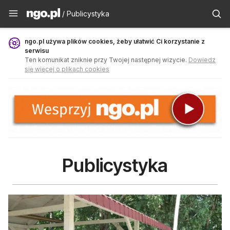
Publicystyka - ngo.pl
/ Publicystyka
ngo.pl używa plików cookies, żeby ułatwić Ci korzystanie z
serwisu
Ten komunikat zniknie przy Twojej następnej wizycie.
Dowiedz
się więcej o plikach cookies
Publicystyka