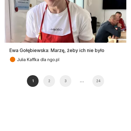
Ewa Gołębiewska: Marzę, żeby ich nie było
●
Julia Kaffka dla ngo.pl
…
1
2
3
24