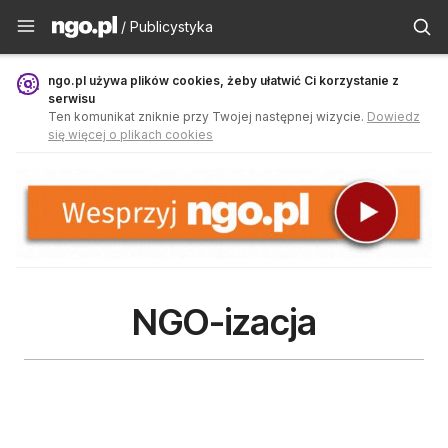
Publicystyka - ngo.pl
/ Publicystyka
ngo.pl używa plików cookies, żeby ułatwić Ci korzystanie z
serwisu
Ten komunikat zniknie przy Twojej następnej wizycie.
Dowiedz
się więcej o plikach cookies
NGO-izacja