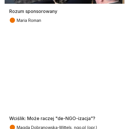
Rozum sponsorowany
●
Maria Roman
Wciślik: Może raczej "de-NGO-izacja”?
●
Magda Dobranowska-Wittels, ngo.pl (opr.)