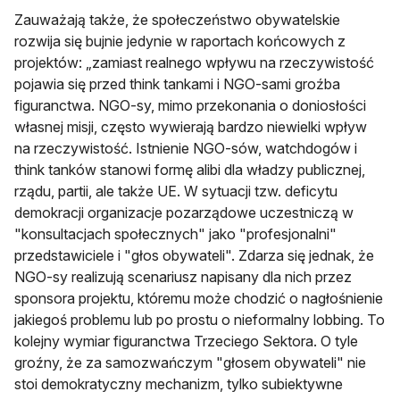
Zauważają także, że społeczeństwo obywatelskie
rozwija się bujnie jedynie w raportach końcowych z
projektów: „zamiast realnego wpływu na rzeczywistość
pojawia się przed think tankami i NGO-sami groźba
figuranctwa. NGO-sy, mimo przekonania o doniosłości
własnej misji, często wywierają bardzo niewielki wpływ
na rzeczywistość. Istnienie NGO-sów, watchdogów i
think tanków stanowi formę alibi dla władzy publicznej,
rządu, partii, ale także UE. W sytuacji tzw. deficytu
demokracji organizacje pozarządowe uczestniczą w
"konsultacjach społecznych" jako "profesjonalni"
przedstawiciele i "głos obywateli". Zdarza się jednak, że
NGO-sy realizują scenariusz napisany dla nich przez
sponsora projektu, któremu może chodzić o nagłośnienie
jakiegoś problemu lub po prostu o nieformalny lobbing. To
kolejny wymiar figuranctwa Trzeciego Sektora. O tyle
groźny, że za samozwańczym "głosem obywateli" nie
stoi demokratyczny mechanizm, tylko subiektywne