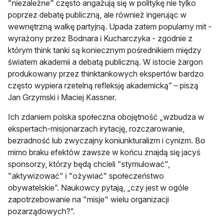
"niezależne" często angażują się w politykę nie tylko
poprzez debatę publiczną, ale również ingerując w
wewnętrzną walkę partyjną. Upada zatem popularny mit -
wyrażony przez Bodnara i Kucharczyka - zgodnie z
którym think tanki są koniecznym pośrednikiem między
światem akademii a debatą publiczną. W istocie żargon
produkowany przez thinktankowych ekspertów bardzo
często wypiera rzetelną refleksję akademicką” – piszą
Jan Grzymski i Maciej Kassner.
Ich zdaniem polska społeczna obojętność „wzbudza w
ekspertach-misjonarzach irytację, rozczarowanie,
bezradność lub zwyczajny koniunkturalizm i cynizm. Bo
mimo braku efektów zawsze w końcu znajdą się jacyś
sponsorzy, którzy będą chcieli "stymulować",
"aktywizować" i "ożywiać" społeczeństwo
obywatelskie”. Naukowcy pytają, „czy jest w ogóle
zapotrzebowanie na "misje" wielu organizacji
pozarządowych?”.