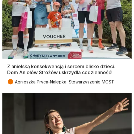
Z anielską konsekwencją i sercem blisko dzieci.
Dom Aniołów Stróżów uskrzydla codzienność!
●
Agnieszka Pryca-Nalepka, Stowarzyszenie MOST