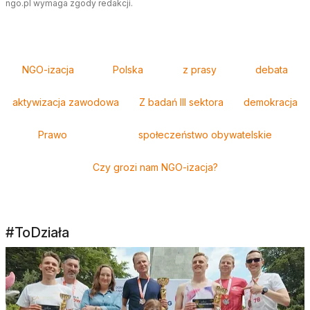
ngo.pl wymaga zgody redakcji.
Tagi
NGO-izacja
Polska
z prasy
debata
aktywizacja zawodowa
Z badań III sektora
demokracja
Prawo
społeczeństwo obywatelskie
Czy grozi nam NGO-izacja?
#ToDziała