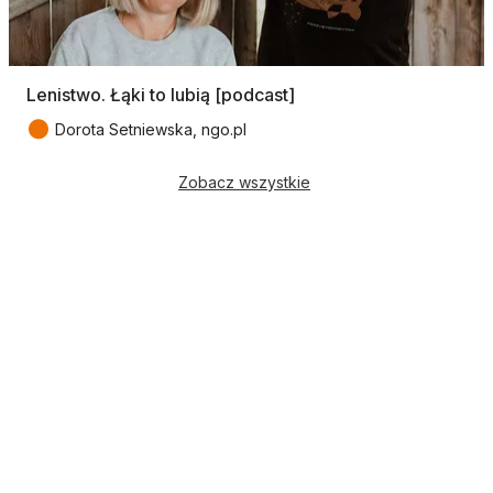
Lenistwo. Łąki to lubią [podcast]
●
Dorota Setniewska, ngo.pl
Zobacz wszystkie