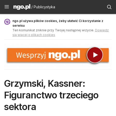
Publicystyka - ngo.pl
/ Publicystyka
ngo.pl używa plików cookies, żeby ułatwić Ci korzystanie z
serwisu
Ten komunikat zniknie przy Twojej następnej wizycie.
Dowiedz
się więcej o plikach cookies
Grzymski, Kassner:
Figuranctwo trzeciego
sektora