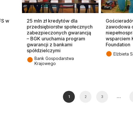
FS w
25 mln zł kredytów dla
Gościeradów
przedsiębiorstw społecznych
zawodowa 
zabezpieczonych gwarancją
niepełnosp
– BGK uruchamia program
wsparciem 
gwarancji z bankami
Foundation
spółdzielczymi
●
Elżbieta 
●
Bank Gospodarstwa
Krajowego
…
1
2
3