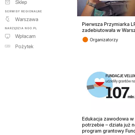
Sklep
SERWISY REGIONALNE
Warszawa
Pierwsza Przymiarka L
NARZĘDZIA NGO.PL
zadebiutowała w Wars
Wpłacam
●
Organizatorzy
Pożytek
Edukacja zawodowa w
potrzebie – działa już 
program grantowy Fund