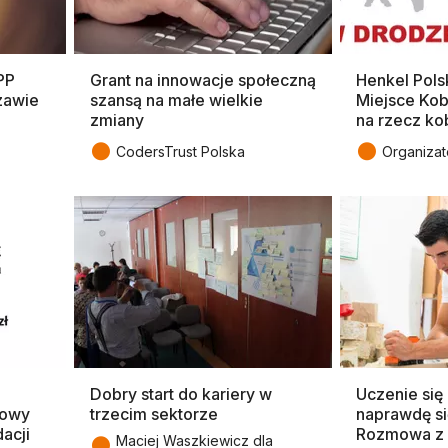
PP
Grant na innowacje społeczną
Henkel Pols
zawie
szansą na małe wielkie
Miejsce Kob
zmiany
na rzecz ko
●
●
CodersTrust Polska
Organizat
Dobry start do kariery w
Uczenie się
nowy
trzecim sektorze
naprawdę si
acji
Rozmowa z
●
Maciej Waszkiewicz dla