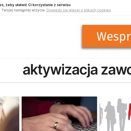
s, żeby ułatwić Ci korzystanie z serwisu
 Twojej następnej wizycie.
Dowiedz się więcej o plikach cookies
aktywizacja za