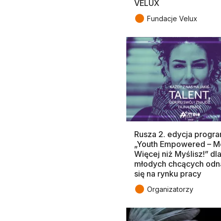
VELUX
●
Fundacje Velux
Rusza 2. edycja progr
„Youth Empowered – M
Więcej niż Myślisz!” dl
młodych chcących odn
się na rynku pracy
●
Organizatorzy