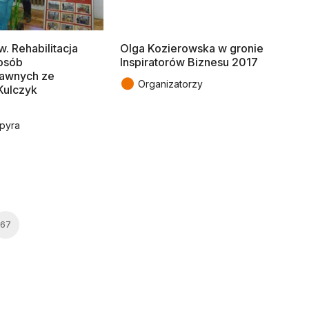
. Rehabilitacja
Olga Kozierowska w gronie
osób
Inspiratorów Biznesu 2017
rawnych ze
●
Organizatorzy
Kulczyk
Spyra
67