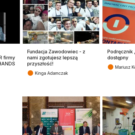
Fundacja Zawodowiec - z
Podręcznik „
R firmy
nami zgotujesz lepszą
dostępny
 HANDS
przyszłość!
●
Mariusz K
●
Kinga Adamczak