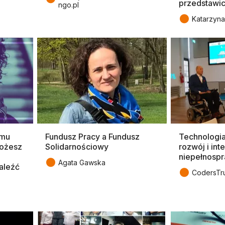
przedstawic
ngo.pl
●
Katarzyna
amu
Fundusz Pracy a Fundusz
Technologia
ożesz
Solidarnościowy
rozwój i int
a
niepełnosp
●
Agata Gawska
aleźć
●
CodersTru