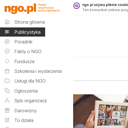
Publicystyka - ngo.pl
ngo.pl używa plików cookie
Portal
organizacji
Ten komunikat zniknie przy
pozarządowych
Menu główne
Strona główna
Publicystyka
Poradnik
Fakty o NGO
Fundusze
Szkolenia i wydarzenia
Usługi dla NGO
Ogłoszenia
Spis organizacji
Darowizny
To działa