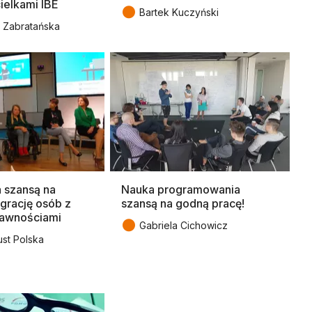
ielkami IBE
●
Bartek Kuczyński
 Zabratańska
 szansą na
Nauka programowania
egrację osób z
szansą na godną pracę!
rawnościami
●
Gabriela Cichowicz
st Polska