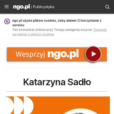
Publicystyka - ngo.pl
/ Publicystyka
ngo.pl używa plików cookies, żeby ułatwić Ci korzystanie z
serwisu
Ten komunikat zniknie przy Twojej następnej wizycie.
Dowiedz
się więcej o plikach cookies
Katarzyna Sadło