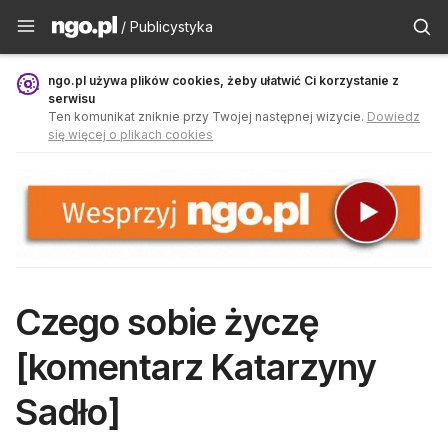
Publicystyka - ngo.pl
/ Publicystyka
ngo.pl używa plików cookies, żeby ułatwić Ci korzystanie z
serwisu
Ten komunikat zniknie przy Twojej następnej wizycie.
Dowiedz
się więcej o plikach cookies
Czego sobie życzę
[komentarz Katarzyny
Sadło]