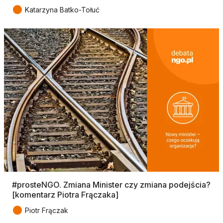
●
Katarzyna Batko-Tołuć
#prosteNGO. Zmiana Minister czy zmiana podejścia?
[komentarz Piotra Frączaka]
●
Piotr Frączak