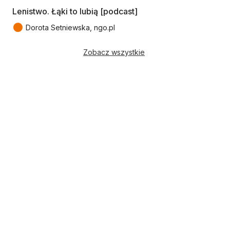
Lenistwo. Łąki to lubią [podcast]
●
Dorota Setniewska, ngo.pl
Zobacz wszystkie