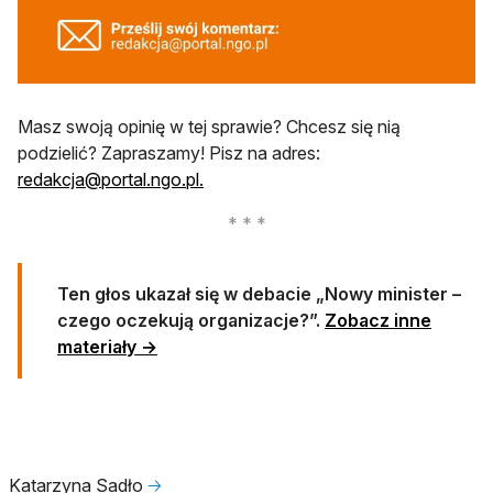
otwiera się w nowej karcie
Masz swoją opinię w tej sprawie? Chcesz się nią
podzielić? Zapraszamy! Pisz na adres:
otwiera się w nowej karcie
redakcja@portal.ngo.pl
.
Ten głos ukazał się w debacie „Nowy minister –
czego oczekują organizacje?”.
Zobacz inne
materiały →
Katarzyna Sadło
🡢