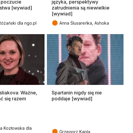
 poczucie
języka, perspektywy
stwa [wywiad]
zatrudnienia są niewielkie
[wywiad]
●
óżański dla ngo.pl
Anna Ślusareńka, Ashoka
asliakova: Ważne,
Spartanin nigdy się nie
ć się razem
poddaje [wywiad]
a Kozłowska dla
●
Grzegorz Kapla