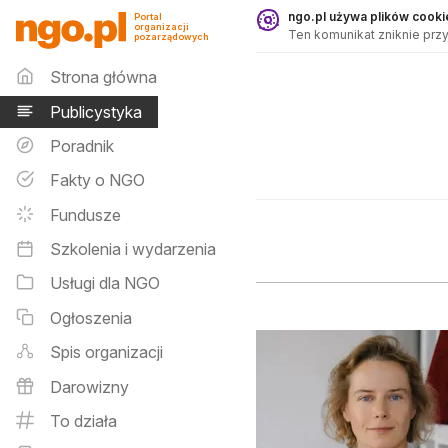
Publicystyka - ngo.pl
ngo.pl używa plików cookie
Portal
organizacji
Ten komunikat zniknie przy
pozarządowych
Menu główne
Strona główna
Publicystyka
Poradnik
Fakty o NGO
Fundusze
Szkolenia i wydarzenia
Usługi dla NGO
Ogłoszenia
Spis organizacji
Wyniki zapytania
Darowizny
To działa