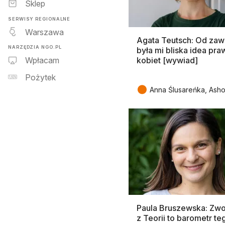
Sklep
SERWISY REGIONALNE
Warszawa
Agata Teutsch: Od za
NARZĘDZIA NGO.PL
była mi bliska idea pra
kobiet [wywiad]
Wpłacam
Pożytek
●
Anna Ślusareńka, Ash
Paula Bruszewska: Zwo
z Teorii to barometr te