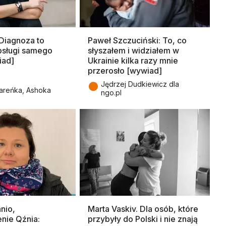
 Diagnoza to
Paweł Szczuciński: To, co
obsługi samego
słyszałem i widziałem w
iad]
Ukrainie kilka razy mnie
przerosło [wywiad]
●
Jędrzej Dudkiewicz dla
areńka, Ashoka
ngo.pl
nio,
Marta Vaskiv. Dla osób, które
nie Qźnia:
przybyły do Polski i nie znają