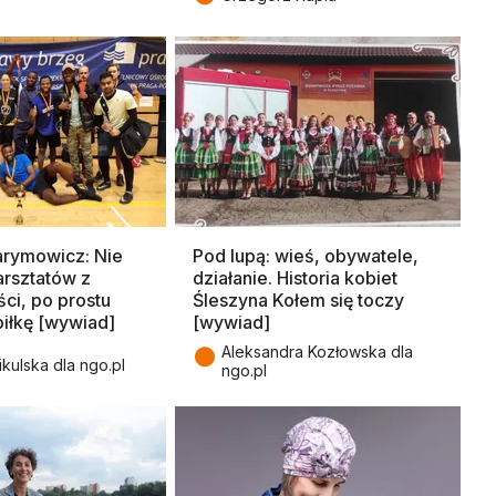
arymowicz: Nie
Pod lupą: wieś, obywatele,
arsztatów z
działanie. Historia kobiet
ci, po prostu
Śleszyna Kołem się toczy
piłkę [wywiad]
[wywiad]
●
Aleksandra Kozłowska dla
kulska dla ngo.pl
ngo.pl