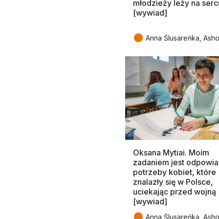
młodzieży leży na serc
[wywiad]
●
Anna Ślusareńka, Ash
Oksana Mytiai. Moim
zadaniem jest odpowia
potrzeby kobiet, które
znalazły się w Polsce,
uciekając przed wojną
[wywiad]
●
Anna Ślusareńka, Ash