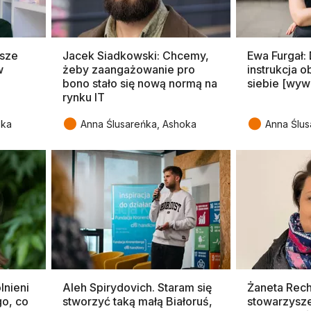
wsze
Jacek Siadkowski: Chcemy,
Ewa Furgał:
w
żeby zaangażowanie pro
instrukcja 
bono stało się nową normą na
siebie [wyw
rynku IT
●
●
oka
Anna Ślusareńka, Ashoka
Anna Ślus
lnieni
Aleh Spirydovich. Staram się
Żaneta Rech
go, co
stworzyć taką małą Białoruś,
stowarzysze