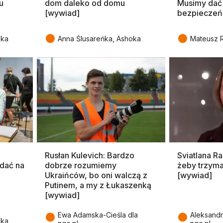
u
dom daleko od domu
Musimy dać
[wywiad]
bezpieczeń
●
●
oka
Anna Ślusareńka, Ashoka
Mateusz R
Rusłan Kulevich: Bardzo
Sviatlana R
dać na
dobrze rozumiemy
żeby trzyma
Ukraińców, bo oni walczą z
[wywiad]
Putinem, a my z Łukaszenką
[wywiad]
●
●
Ewa Adamska-Cieśla dla
Aleksandr
oka