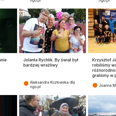
ngo.pl
ngo.pl
nie
Jolanta Rychlik. By świat był
Krzysztof J
bardziej wrażliwy
robiliśmy w
różnorodnoś
graliśmy w 
●
Aleksandra Kozłowska dla
●
Joanna Mi
ngo.pl