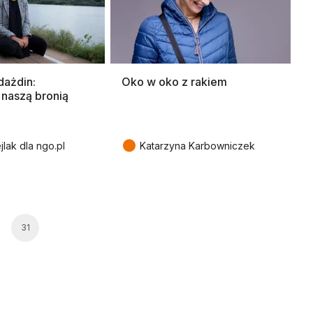
dażdin:
Oko w oko z rakiem
 naszą bronią
●
jlak dla ngo.pl
Katarzyna Karbowniczek
31