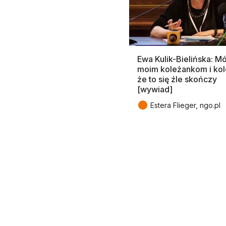
Ewa Kulik-Bielińska: M
moim koleżankom i ko
że to się źle skończy
[wywiad]
●
Estera Flieger, ngo.pl