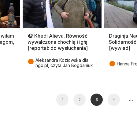
ówiłam
🎧 Khedi Alieva. Równość
Draginja Na
legom,
wywalczona chochlą i igłą
Solidarność
[reportaż do wysłuchania]
[wywiad]
●
Aleksandra Kozłowska dla
●
Hanna Fre
ngo.pl, czyta Jan Bogdaniuk
…
1
2
3
4