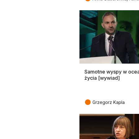
Samotne wyspy w ocea
życia [wywiad]
●
Grzegorz Kapla