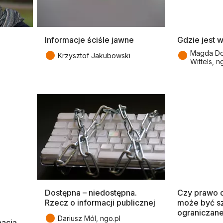
Informacje ściśle jawne
Gdzie jest 
●
●
Magda Do
Krzysztof Jakubowski
Wittels, n
Dostępna – niedostępna.
Czy prawo d
Rzecz o informacji publicznej
może być s
ograniczan
●
Dariusz Mól, ngo.pl
macją