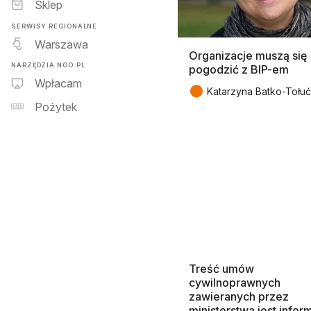
Sklep
SERWISY REGIONALNE
Warszawa
Organizacje muszą się
NARZĘDZIA NGO.PL
pogodzić z BIP-em
Wpłacam
●
Katarzyna Batko-Tołuć
Pożytek
Treść umów
cywilnoprawnych
zawieranych przez
ministerstwa jest infor