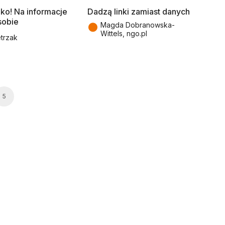
bko! Na informacje
Dadzą linki zamiast danych
sobie
●
Magda Dobranowska-
Wittels, ngo.pl
etrzak
5