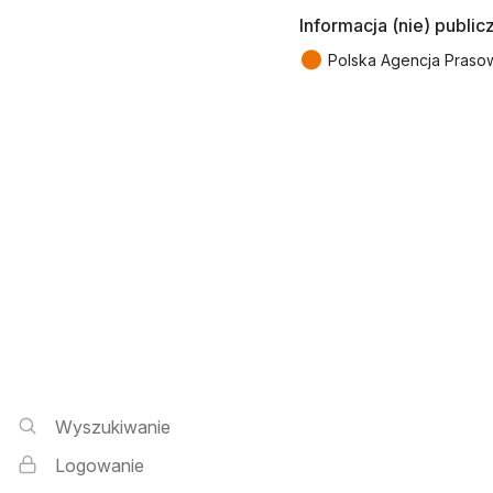
Informacja (nie) public
●
Polska Agencja Praso
Wyszukiwarka i logowanie
Wyszukiwanie
Logowanie