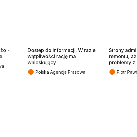
użo -
Dostęp do informacji. W razie
Strony admin
ze
wątpliwości rację ma
remontu, a
wnioskujący
problemy z 
wa
●
●
Polska Agencja Prasowa
Piotr Paw