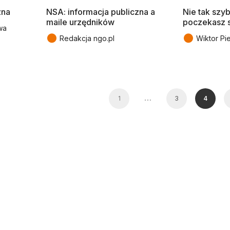
zna
NSA: informacja publiczna a
Nie tak szy
maile urzędników
poczekasz 
wa
●
●
Redakcja ngo.pl
Wiktor Pi
…
1
3
4