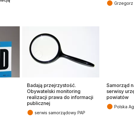
●
Grzegorz 
Badają przejrzystość.
Samorząd na
Obywatelski monitoring
serwisy urz
realizacji prawa do informacji
powiatów
publicznej
●
Polska A
●
serwis samorządowy PAP