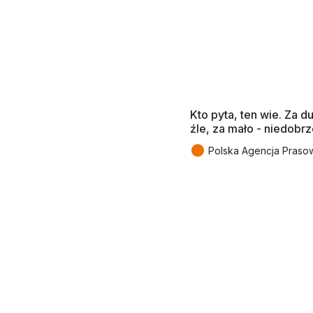
Kto pyta, ten wie. Za d
źle, za mało - niedobr
●
Polska Agencja Praso