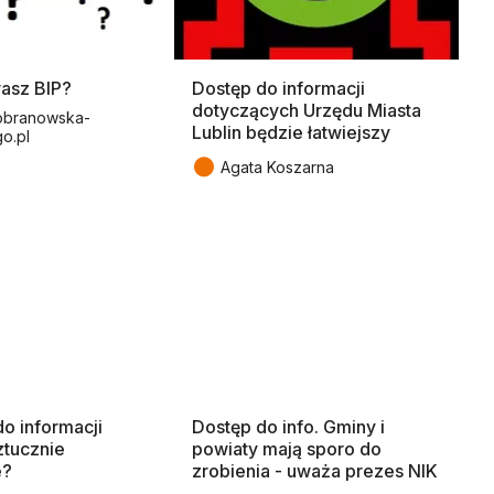
wasz BIP?
Dostęp do informacji
dotyczących Urzędu Miasta
branowska-
Lublin będzie łatwiejszy
go.pl
●
Agata Koszarna
o informacji
Dostęp do info. Gminy i
ztucznie
powiaty mają sporo do
e?
zrobienia - uważa prezes NIK