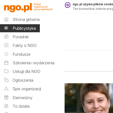
Publicystyka - ngo.pl
ngo.pl używa plików cookie
Portal
organizacji
Ten komunikat zniknie przy
pozarządowych
Menu główne
Strona główna
Publicystyka
Poradnik
Fakty o NGO
Fundusze
Szkolenia i wydarzenia
Usługi dla NGO
Ogłoszenia
Spis organizacji
Darowizny
To działa