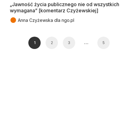
„Jawność życia publicznego nie od wszystkich
wymagana” [komentarz Czyżewskiej]
●
Anna Czyżewska dla ngo.pl
…
1
2
3
5