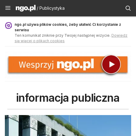
Publicystyka - ngo.pl
/ Publicystyka
ngo.pl używa plików cookies, żeby ułatwić Ci korzystanie z
serwisu
Ten komunikat zniknie przy Twojej następnej wizycie.
Dowiedz
się więcej o plikach cookies
informacja publiczna