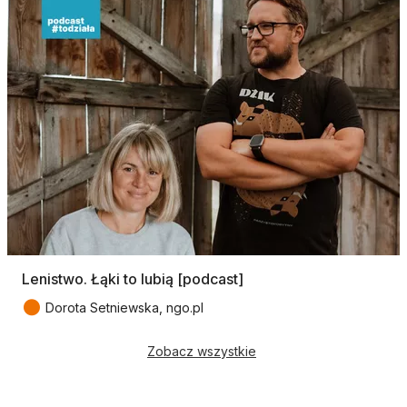
Lenistwo. Łąki to lubią [podcast]
●
Dorota Setniewska, ngo.pl
Zobacz wszystkie