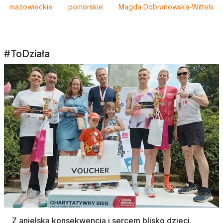
mazowieckie
pomorskie
Magda Dobranowska-Wittels
#ToDziała
Z anielską konsekwencją i sercem blisko dzieci.