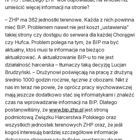
umieścić więcej informacji na stronie?
– ZHP ma 362 jednostki terenowe. Każda z nich powinna
mieć BIP. Problemem nawet nie jest koszt „ustawienia”
takiej strony czy dostępu do serwera dla każdej Chorągwi
czy Hufca. Problem polega na tym, że BIP ma być
aktualny, ktoś musi te informacje na bieżąco
aktualizować. A aktualizowanie BIP-u to nie jest
działalność harcerska – tłumaczy taką decyzję Lucjan
Brudzyński. – Drużynowi poświęcają na pracę z drużyną
średnio 1000 godzin rocznie, łącznie z obozami. Nikt z
nas im teraz nie powie, że oprócz pracy wychowawczej
mają jeszcze dodatkowo stać się informatykami i znaleźć
czas na wprowadzanie informacji na BIP. Dlatego
postanowiliśmy, że
www.bip.zhp.pl
jest stroną
podmiotową Związku Harcerstwa Polskiego oraz
wszystkich jednostek terenowych ZHP oraz, że jeśli
kogoś interesują bardziej szczegółowe informacje
dotyczące chorągwi czy hufców, wystarczy do nas