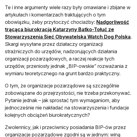
Te i inne argumenty wiele razy były omawiane i zbijane w
artykułach i komentarzach traktujących o tym
obowiązku, żeby przytoczyć chociażby:
Nadgorliwość
trącąca biurokracją Katarzyny Batko-Tołuć ze
ot
Stowarzyszenia Sieć Obywatelska Watch Dog Polska
.
Skargi wysyłane przez działaczy organizacji
strażniczych do urzędów, nadzorujących działania
organizacji pozarządowych, a raczej reakcje tych
urzędów, przeniosły jednak „BIP-owskie” rozważania z
wymiaru teoretycznego na grunt bardzo praktyczny.
O tym, że organizacje pozarządowe są szczególnie
zobowiązane do przejrzystości, nie trzeba przekonywać.
Pytanie jednak – jak sprostać tym wymaganiom, aby
jednocześnie nie nakładać na stowarzyszenia i fundacje
kolejnych obciążeń biurokratycznych?
Zwolennicy, jak i przeciwnicy posiadania BIP-ów przez
organizacje pozarządowe zgodni są w jednym: winą