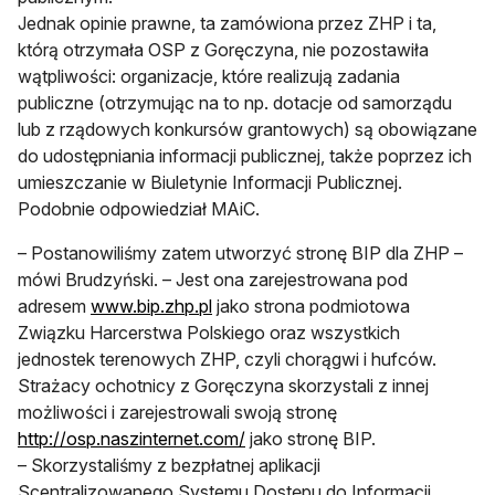
Jednak opinie prawne, ta zamówiona przez ZHP i ta,
którą otrzymała OSP z Goręczyna, nie pozostawiła
wątpliwości: organizacje, które realizują zadania
publiczne (otrzymując na to np. dotacje od samorządu
lub z rządowych konkursów grantowych) są obowiązane
do udostępniania informacji publicznej, także poprzez ich
umieszczanie w Biuletynie Informacji Publicznej.
Podobnie odpowiedział MAiC.
– Postanowiliśmy zatem utworzyć stronę BIP dla ZHP –
mówi Brudzyński. – Jest ona zarejestrowana pod
adresem
www.bip.zhp.pl
jako strona podmiotowa
Związku Harcerstwa Polskiego oraz wszystkich
jednostek terenowych ZHP, czyli chorągwi i hufców.
Strażacy ochotnicy z Goręczyna skorzystali z innej
możliwości i zarejestrowali swoją stronę
http://osp.naszinternet.com/
jako stronę BIP.
– Skorzystaliśmy z bezpłatnej aplikacji
Scentralizowanego Systemu Dostępu do Informacji