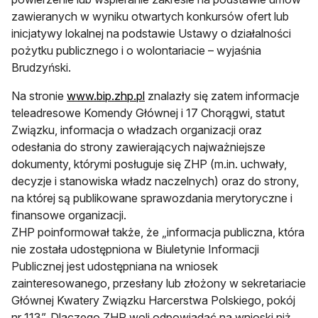
zawieranych w wyniku otwartych konkursów ofert lub
inicjatywy lokalnej na podstawie Ustawy o działalności
pożytku publicznego i o wolontariacie – wyjaśnia
Brudzyński.
Na stronie
www.bip.zhp.pl
znalazły się zatem informacje
teleadresowe Komendy Głównej i 17 Chorągwi, statut
Związku, informacja o władzach organizacji oraz
odesłania do strony zawierających najważniejsze
dokumenty, którymi posługuje się ZHP (m.in. uchwały,
decyzje i stanowiska władz naczelnych) oraz do strony,
na której są publikowane sprawozdania merytoryczne i
finansowe organizacji.
ZHP poinformował także, że „informacja publiczna, która
nie została udostępniona w Biuletynie Informacji
Publicznej jest udostępniana na wniosek
zainteresowanego, przesłany lub złożony w sekretariacie
Głównej Kwatery Związku Harcerstwa Polskiego, pokój
nr 113”. Dlaczego ZHP woli odpowiadać na wnioski niż