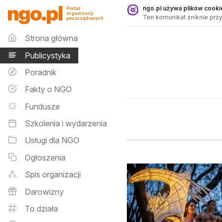
Publicystyka - ngo.pl
ngo.pl używa plików cookie
Portal
organizacji
Ten komunikat zniknie przy
pozarządowych
Menu główne
Strona główna
Publicystyka
Poradnik
Fakty o NGO
Fundusze
Szkolenia i wydarzenia
Usługi dla NGO
Ogłoszenia
Spis organizacji
Darowizny
To działa