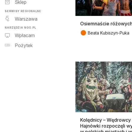
Sklep
SERWISY REGIONALNE
Warszawa
Osiemnaście różowych 
NARZĘDZIA NGO.PL
●
Beata Kubiszyn-Puka
Wpłacam
Pożytek
Kolędnicy – Wędrowcy
Hajnówki rozpoczęli w
w polskich miastach i 