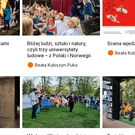
cami
Bliżej ludzi, sztuki i natury,
Scena wjedz
czyli trzy uniwersytety
●
Beata Ku
ludowe – z Polski i Norwegii
●
Beata Kubiszyn-Puka