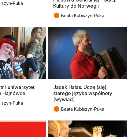
biszyn-Puka
Kultury do Norwegii
●
Beata Kubiszyn-Puka
tr i uniwersytet
Jacek Hałas. Uczę (się)
w Hajnówce
starego języka wspólnoty
[wywiad]
biszyn-Puka
●
Beata Kubiszyn-Puka