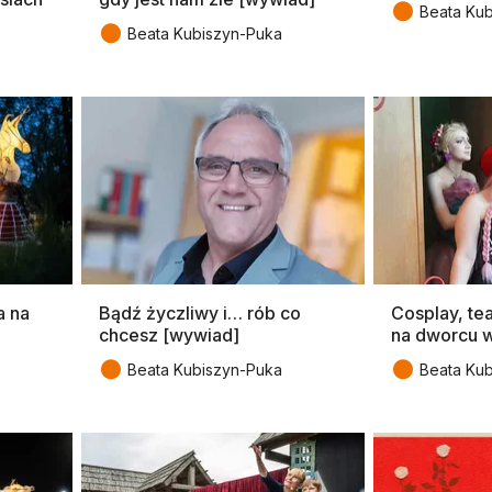
●
Beata Ku
●
Beata Kubiszyn-Puka
a na
Bądź życzliwy i… rób co
Cosplay, tea
chcesz [wywiad]
na dworcu 
●
●
Beata Kubiszyn-Puka
Beata Ku