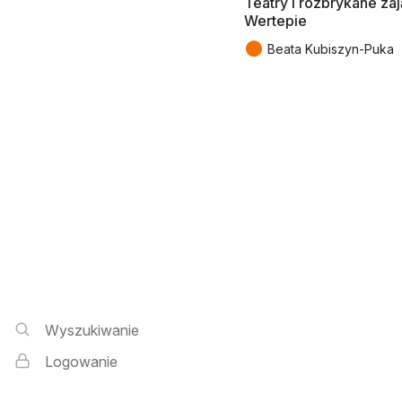
Teatry i rozbrykane za
Wertepie
●
Beata Kubiszyn-Puka
Wyszukiwarka i logowanie
Wyszukiwanie
Logowanie