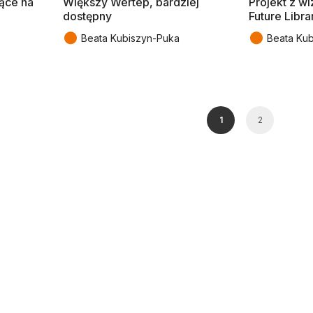
jące na
Większy Wertep, bardziej
Projekt z wiz
dostępny
Future Libra
●
●
Beata Kubiszyn-Puka
Beata Ku
1
2