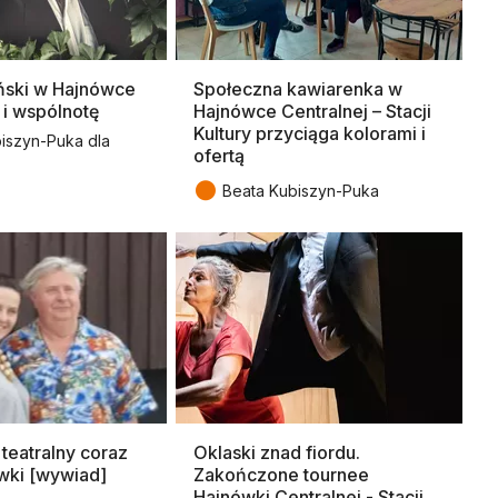
ński w Hajnówce
Społeczna kawiarenka w
 i wspólnotę
Hajnówce Centralnej – Stacji
Kultury przyciąga kolorami i
iszyn-Puka dla
ofertą
●
Beata Kubiszyn-Puka
teatralny coraz
Oklaski znad fiordu.
ówki [wywiad]
Zakończone tournee
Hajnówki Centralnej - Stacji