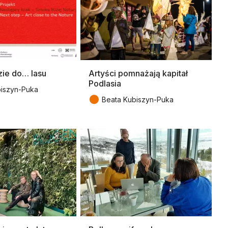
ie do… lasu
Artyści pomnażają kapitał
Podlasia
biszyn-Puka
●
Beata Kubiszyn-Puka