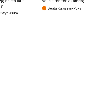
ją na sto lat -
Bella – renifer z kamerą
ry
●
Beata Kubiszyn-Puka
biszyn-Puka