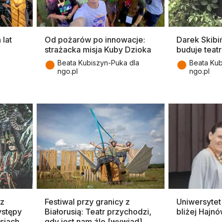
lat
Od pożarów po innowacje:
Darek Skibi
strażacka misja Kuby Dzioka
buduje teatr
●
●
Beata Kubiszyn-Puka dla
Beata Kub
ngo.pl
ngo.pl
 z
Festiwal przy granicy z
Uniwersytet 
ystępy
Białorusią: Teatr przychodzi,
bliżej Hajn
wsiach
gdy jest nam źle [wywiad]