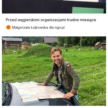
Przed węgierskimi organizacjami trudne miesiące
●
Małgorzata Łojkowska dla ngo.pl