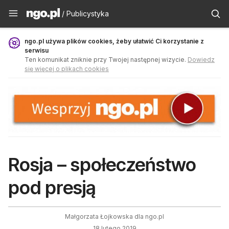
Publicystyka - ngo.pl
/ Publicystyka
ngo.pl używa plików cookies, żeby ułatwić Ci korzystanie z
serwisu
Ten komunikat zniknie przy Twojej następnej wizycie.
Dowiedz
się więcej o plikach cookies
Rosja – społeczeństwo
pod presją
Małgorzata Łojkowska dla ngo.pl
18 lutego 2019