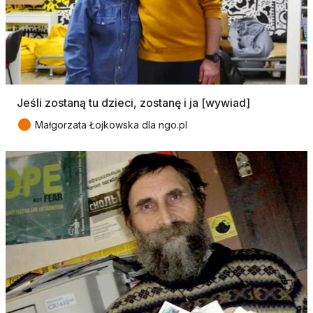
Jeśli zostaną tu dzieci, zostanę i ja [wywiad]
●
Małgorzata Łojkowska dla ngo.pl