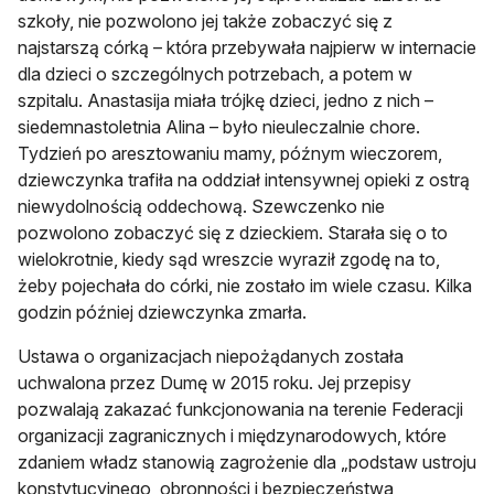
szkoły, nie pozwolono jej także zobaczyć się z
najstarszą córką – która przebywała najpierw w internacie
dla dzieci o szczególnych potrzebach, a potem w
szpitalu. Anastasija miała trójkę dzieci, jedno z nich –
siedemnastoletnia Alina – było nieuleczalnie chore.
Tydzień po aresztowaniu mamy, późnym wieczorem,
dziewczynka trafiła na oddział intensywnej opieki z ostrą
niewydolnością oddechową. Szewczenko nie
pozwolono zobaczyć się z dzieckiem. Starała się o to
wielokrotnie, kiedy sąd wreszcie wyraził zgodę na to,
żeby pojechała do córki, nie zostało im wiele czasu. Kilka
godzin później dziewczynka zmarła.
Ustawa o organizacjach niepożądanych została
uchwalona przez Dumę w 2015 roku. Jej przepisy
pozwalają zakazać funkcjonowania na terenie Federacji
organizacji zagranicznych i międzynarodowych, które
zdaniem władz stanowią zagrożenie dla „podstaw ustroju
konstytucyjnego, obronności i bezpieczeństwa