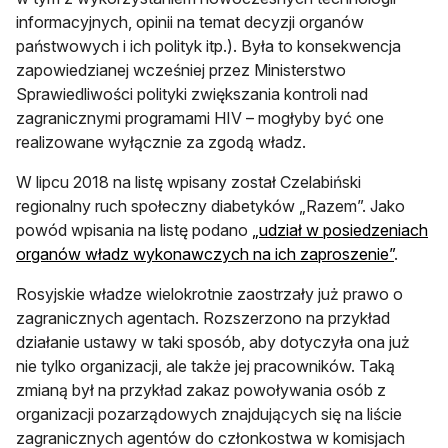
informacyjnych, opinii na temat decyzji organów
państwowych i ich polityk itp.). Była to konsekwencja
zapowiedzianej wcześniej przez Ministerstwo
Sprawiedliwości polityki zwiększania kontroli nad
zagranicznymi programami HIV – mogłyby być one
realizowane wyłącznie za zgodą władz.
W lipcu 2018 na listę wpisany został Czelabiński
regionalny ruch społeczny diabetyków „Razem”. Jako
powód wpisania na listę podano
„udział w posiedzeniach
otwiera
organów władz wykonawczych na ich zaproszenie”
.
Rosyjskie władze wielokrotnie zaostrzały już prawo o
zagranicznych agentach. Rozszerzono na przykład
działanie ustawy w taki sposób, aby dotyczyła ona już
nie tylko organizacji, ale także jej pracowników. Taką
zmianą był na przykład zakaz powoływania osób z
organizacji pozarządowych znajdujących się na liście
zagranicznych agentów do członkostwa w komisjach