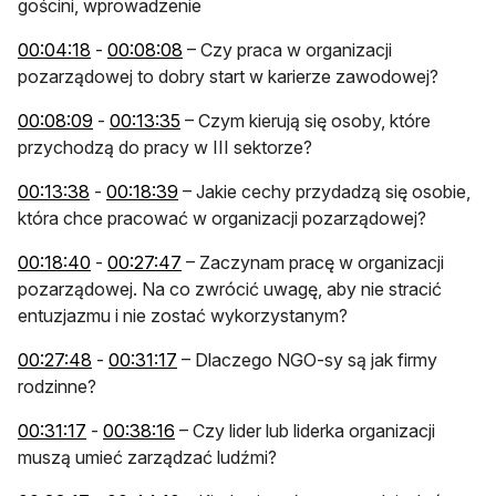
gościni, wprowadzenie
otwiera się w nowej karcie
otwiera się w nowej karcie
00:04:18
-
00:08:08
– Czy praca w organizacji
pozarządowej to dobry start w karierze zawodowej?
otwiera się w nowej karcie
otwiera się w nowej karcie
00:08:09
-
00:13:35
– Czym kierują się osoby, które
przychodzą do pracy w III sektorze?
otwiera się w nowej karcie
otwiera się w nowej karcie
00:13:38
-
00:18:39
– Jakie cechy przydadzą się osobie,
która chce pracować w organizacji pozarządowej?
otwiera się w nowej karcie
otwiera się w nowej karcie
00:18:40
-
00:27:47
– Zaczynam pracę w organizacji
pozarządowej. Na co zwrócić uwagę, aby nie stracić
entuzjazmu i nie zostać wykorzystanym?
otwiera się w nowej karcie
otwiera się w nowej karcie
00:27:48
-
00:31:17
– Dlaczego NGO-sy są jak firmy
rodzinne?
otwiera się w nowej karcie
otwiera się w nowej karcie
00:31:17
-
00:38:16
– Czy lider lub liderka organizacji
muszą umieć zarządzać ludźmi?