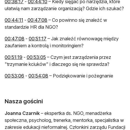
otwiera się w nowej karcie
otwiera się w nowej karcie
00:38:17
-
00:44:10
– Kiedy sięgać po narzędzia, które
ułatwią nam zarządzanie organizacją? Gdzie ich szukać?
otwiera się w nowej karcie
otwiera się w nowej karcie
00:44:11
-
00:47:08
– Co powinno się znaleźć w
standardzie HR dla NGO?
otwiera się w nowej karcie
otwiera się w nowej karcie
00:47:08
-
00:51:17
– Jak znaleźć równowagę między
zaufaniem a kontrolą i monitoringiem?
otwiera się w nowej karcie
otwiera się w nowej karcie
00:51:19
-
00:53:05
– Czym jest zarządzenia przez
"trzymanie kciuków" i dlaczego się nie sprawdza?
otwiera się w nowej karcie
otwiera się w nowej karcie
00:53:06
-
00:54:08
– Podziękowanie i pożegnanie
Nasza gościni
Joanna Czarnik
– ekspertka ds. NGO, menadżerka
społeczna, psycholog, trenerka, mentorka, specjalistka w
zakresie edukacji nieformalnej. Członkini zarządu Fundacji