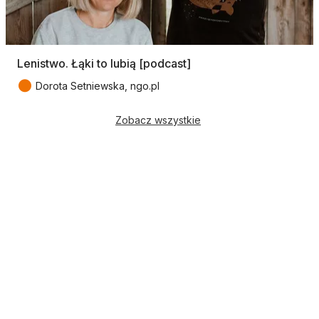
Lenistwo. Łąki to lubią [podcast]
●
Dorota Setniewska, ngo.pl
Zobacz wszystkie