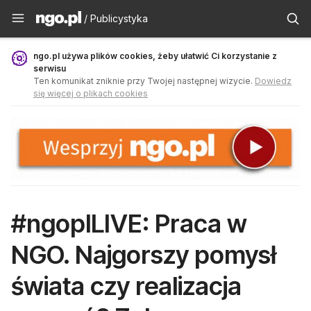
Publicystyka - ngo.pl
/ Publicystyka
ngo.pl używa plików cookies, żeby ułatwić Ci korzystanie z
serwisu
Ten komunikat zniknie przy Twojej następnej wizycie.
Dowiedz
się więcej o plikach cookies
#ngoplLIVE: Praca w
NGO. Najgorszy pomysł
świata czy realizacja