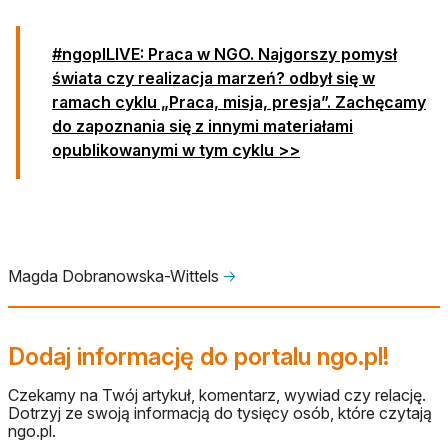
#ngoplLIVE: Praca w NGO. Najgorszy pomysł
świata czy realizacja marzeń? odbył się w
ramach cyklu „Praca, misja, presja”.
Zachęcamy
do zapoznania się z innymi materiałami
opublikowanymi w tym cyklu >>
Magda Dobranowska-Wittels
🡢
Dodaj informację do portalu ngo.pl!
Czekamy na Twój artykuł, komentarz, wywiad czy relację.
Dotrzyj ze swoją informacją do tysięcy osób, które czytają
ngo.pl.