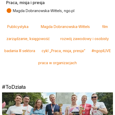
Praca, misja i presja
●
Magda Dobranowska-Wittels, ngo.pl
Tagi
Publicystyka
Magda Dobranowska-Wittels
film
zarządzanie, księgowość
rozwój zawodowy i osobisty
badania III sektora
cykl „Praca, misja, presja”
#ngoplLIVE
praca w organizacjach
#ToDziała