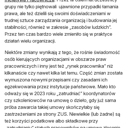
grupy nie tylko piętnowali ujawnione przypadki łamania
prawa, ale też dzielili się swoimi doświadczeniami w
trudnej sztuce zarządzania organizacją i budowania jej
stabilności, również w zakresie „zasobów ludzkich”.
Przez ten czas bardzo wiele zmieniło się w praktyce
działań wielu organizacji.
Niektóre zmiany wynikają z tego, że rośnie świadomość
osób kierujących organizacjami w obszarze praw
pracowniczych i inny jest też „rynek pracownika” niż
kilkanaście czy nawet kilka lat temu. Część zmian została
wymuszona nowymi przepisami czy zasadami ich
egzekwowania przez instytucje państwowe. Mało kto
odważy się w 2023 roku „zatrudniać” koordynatorów
czy szkoleniowców na umowę o dzieło, gdy już sama
próba zawarcia takiej umowy skończyłaby się
zastrzeżeniami ze strony ZUS. Niewielkie (lub żadne) są
też korzyści podatkowe albo składkowe przy
„zatrudnianiu” stałych pracowników na umowę zlecenie