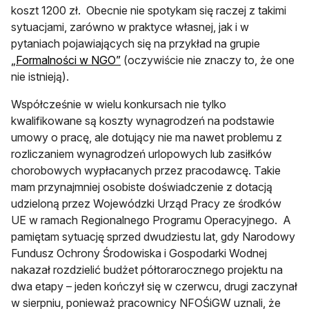
koszt 1200 zł. Obecnie nie spotykam się raczej z takimi
sytuacjami, zarówno w praktyce własnej, jak i w
pytaniach pojawiających się na przykład na grupie
otwiera się w nowej karcie
„Formalności w NGO”
(oczywiście nie znaczy to, że one
nie istnieją).
Współcześnie w wielu konkursach nie tylko
kwalifikowane są koszty wynagrodzeń na podstawie
umowy o pracę, ale dotujący nie ma nawet problemu z
rozliczaniem wynagrodzeń urlopowych lub zasiłków
chorobowych wypłacanych przez pracodawcę. Takie
mam przynajmniej osobiste doświadczenie z dotacją
udzieloną przez Wojewódzki Urząd Pracy ze środków
UE w ramach Regionalnego Programu Operacyjnego. A
pamiętam sytuację sprzed dwudziestu lat, gdy Narodowy
Fundusz Ochrony Środowiska i Gospodarki Wodnej
nakazał rozdzielić budżet półtorarocznego projektu na
dwa etapy – jeden kończył się w czerwcu, drugi zaczynał
w sierpniu, ponieważ pracownicy NFOŚiGW uznali, że