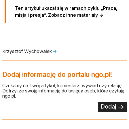
Ten artykuł ukazał się w ramach cyklu „Praca,
misja i presja”. Zobacz inne materiały →
Krzysztof Wychowałek
🡢
Dodaj informację do portalu ngo.pl!
Czekamy na Twój artykuł, komentarz, wywiad czy relację.
Dotrzyj ze swoją informacją do tysięcy osób, które czytają
ngo.pl.
Dodaj