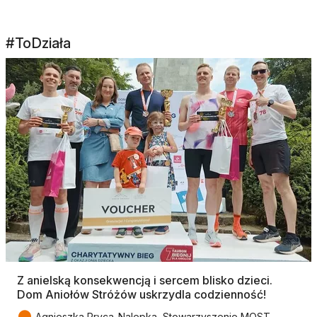
#ToDziała
Z anielską konsekwencją i sercem blisko dzieci.
Dom Aniołów Stróżów uskrzydla codzienność!
●
Agnieszka Pryca-Nalepka, Stowarzyszenie MOST