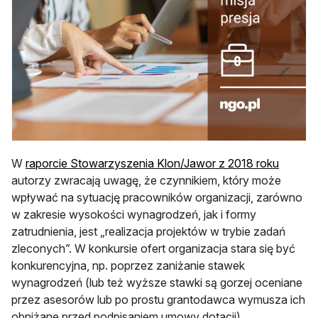
otwiera
W
raporcie Stowarzyszenia Klon/Jawor z 2018 roku
autorzy zwracają uwagę, że czynnikiem, który może
wpływać na sytuację pracowników organizacji, zarówno
w zakresie wysokości wynagrodzeń, jak i formy
zatrudnienia, jest „realizacja projektów w trybie zadań
zleconych”. W konkursie ofert organizacja stara się być
konkurencyjna, np. poprzez zaniżanie stawek
wynagrodzeń (lub też wyższe stawki są gorzej oceniane
przez asesorów lub po prostu grantodawca wymusza ich
obniżane przed podpisaniem umowy dotacji).