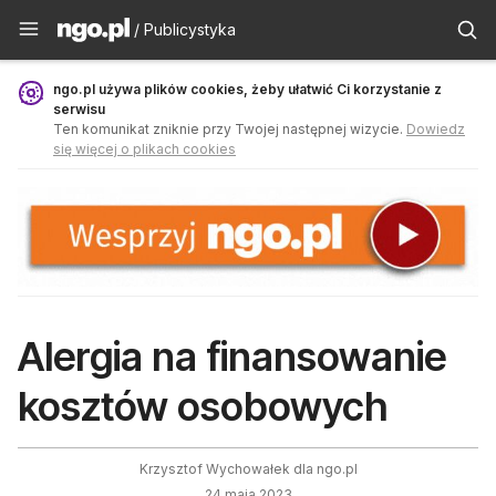
Publicystyka - ngo.pl
/ Publicystyka
ngo.pl używa plików cookies, żeby ułatwić Ci korzystanie z
serwisu
Ten komunikat zniknie przy Twojej następnej wizycie.
Dowiedz
się więcej o plikach cookies
Alergia na finansowanie
kosztów osobowych
Krzysztof Wychowałek dla ngo.pl
24 maja 2023