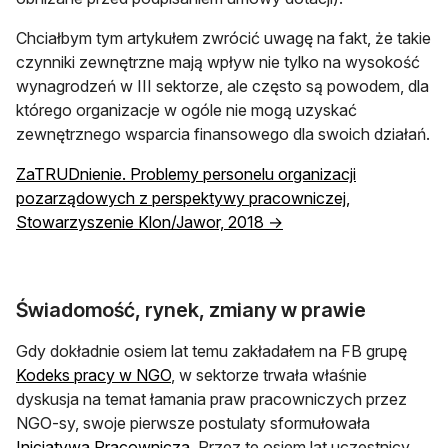
Chciałbym tym artykułem zwrócić uwagę na fakt, że takie
czynniki zewnętrzne mają wpływ nie tylko na wysokość
wynagrodzeń w III sektorze, ale często są powodem, dla
którego organizacje w ogóle nie mogą uzyskać
zewnętrznego wsparcia finansowego dla swoich działań.
ZaTRUDnienie. Problemy personelu organizacji
pozarządowych z perspektywy pracowniczej,
Stowarzyszenie Klon/Jawor, 2018 →
Świadomość, rynek, zmiany w prawie
Gdy dokładnie osiem lat temu zakładałem na FB grupę
otwiera się w nowej karcie
Kodeks pracy w NGO
, w sektorze trwała właśnie
dyskusja na temat łamania praw pracowniczych przez
NGO-sy, swoje pierwsze postulaty sformułowała
Inicjatywa Pracownicza
. Przez te osiem lat uczestnicy