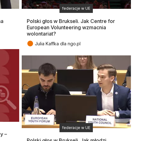
federacje w UE
na
Polski głos w Brukseli. Jak Centre for
European Volunteering wzmacnia
wolontariat?
●
Julia Kaffka dla ngo.pl
federacje w UE
y –
Polski głos w Brukseli. Jak młodzi