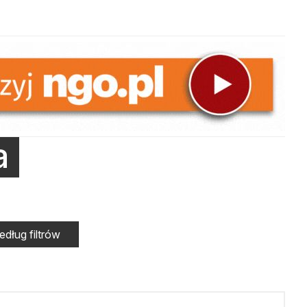
a
dług filtrów