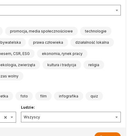
promocja, media społecznościowe
technologie
obywatelska
prawa człowieka
działalność lokalna
znesem, CSR, ESG
ekonomia, rynek pracy
ekologia, zwierzęta
kultura i tradycja
religia
 czas wolny
wetka
foto
film
infografika
quiz
Ludzie:
×
Wszyscy