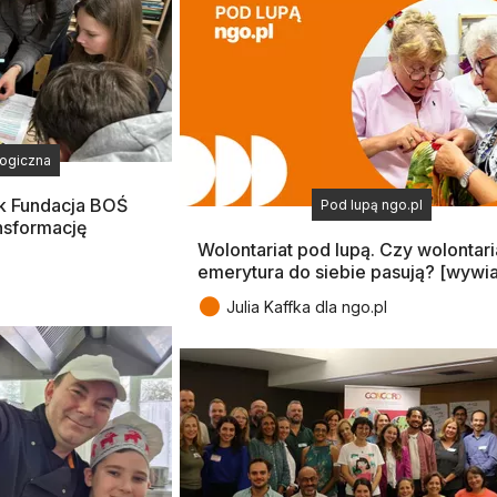
logiczna
ak Fundacja BOŚ
Pod lupą ngo.pl
nsformację
Wolontariat pod lupą. Czy wolontaria
emerytura do siebie pasują? [wywi
●
Julia Kaffka dla ngo.pl