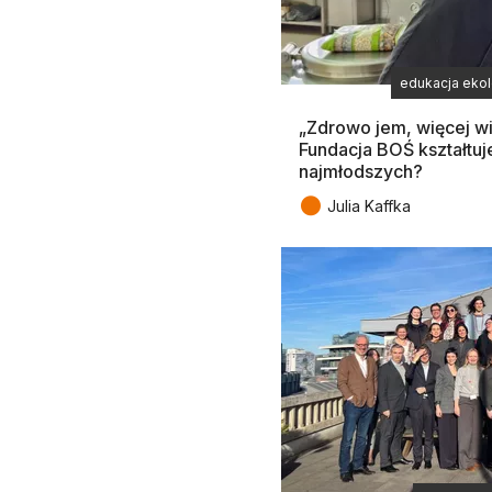
edukacja eko
„Zdrowo jem, więcej w
Fundacja BOŚ kształtuj
najmłodszych?
●
Julia Kaffka