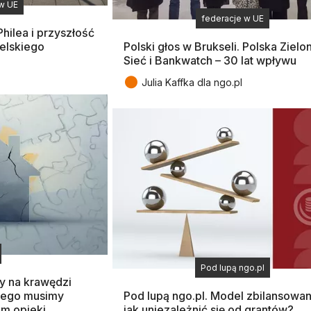
 w UE
federacje w UE
Philea i przyszłość
elskiego
Polski głos w Brukseli. Polska Zielo
Sieć i Bankwatch – 30 lat wpływu
●
Julia Kaffka dla ngo.pl
Pod lupą ngo.pl
-y na krawędzi
czego musimy
Pod lupą ngo.pl. Model zbilansowan
m opieki
jak uniezależnić się od grantów?