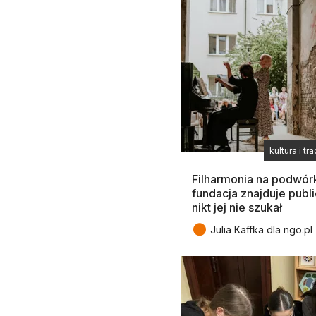
kultura i tr
Filharmonia na podwórku
fundacja znajduje publ
nikt jej nie szukał
●
Julia Kaffka dla ngo.pl