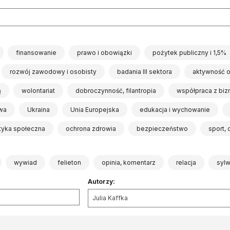
finansowanie
prawo i obowiązki
pożytek publiczny i 1,5%
rozwój zawodowy i osobisty
badania III sektora
aktywność 
ą
wolontariat
dobroczynność, filantropia
współpraca z bi
wa
Ukraina
Unia Europejska
edukacja i wychowanie
ityka społeczna
ochrona zdrowia
bezpieczeństwo
sport,
wywiad
felieton
opinia, komentarz
relacja
syl
Autorzy:
Julia Kaffka