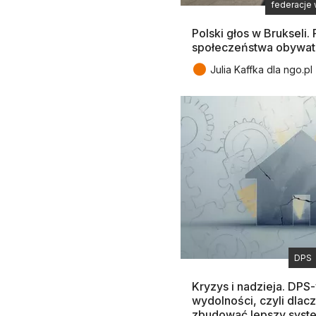
federacje
Polski głos w Brukseli. 
społeczeństwa obywat
●
Julia Kaffka dla ngo.pl
DPS
Kryzys i nadzieja. DPS
wydolności, czyli dla
zbudować lepszy syste