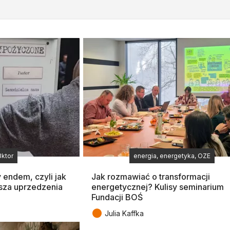
3ktor
energia, energetyka, OZE
 endem, czyli jak
Jak rozmawiać o transformacji
sza uprzedzenia
energetycznej? Kulisy seminarium
Fundacji BOŚ
●
Julia Kaffka