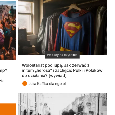
Wakacyjna czytelnia
Wolontariat pod lupą. Jak zerwać z
ump?
mitem „herosa” i zachęcić Polki i Polaków
do działania? [wywiad]
zia
●
Julia Kaffka dla ngo.pl