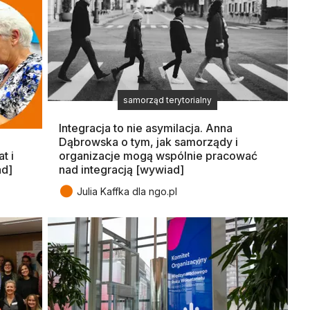
samorząd terytorialny
Integracja to nie asymilacja. Anna
Dąbrowska o tym, jak samorządy i
t i
organizacje mogą wspólnie pracować
ad]
nad integracją [wywiad]
●
Julia Kaffka dla ngo.pl