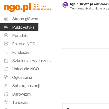
Publicystyka - ngo.pl
ngo.pl używa plików cookie
Portal
organizacji
Ten komunikat zniknie przy
pozarządowych
Menu główne
Strona główna
Publicystyka
Poradnik
Fakty o NGO
Fundusze
Szkolenia i wydarzenia
Usługi dla NGO
Ogłoszenia
Spis organizacji
Darowizny
To działa