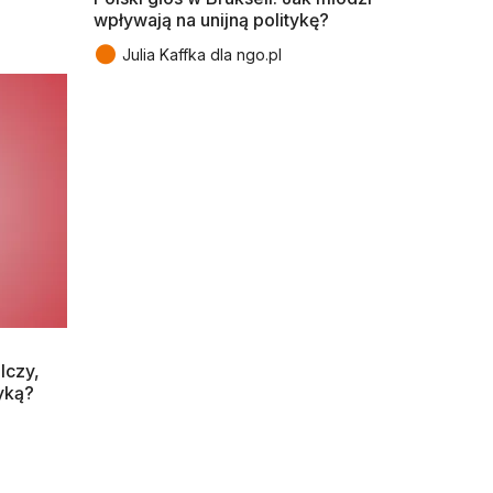
wpływają na unijną politykę?
●
Julia Kaffka dla ngo.pl
lczy,
tyką?