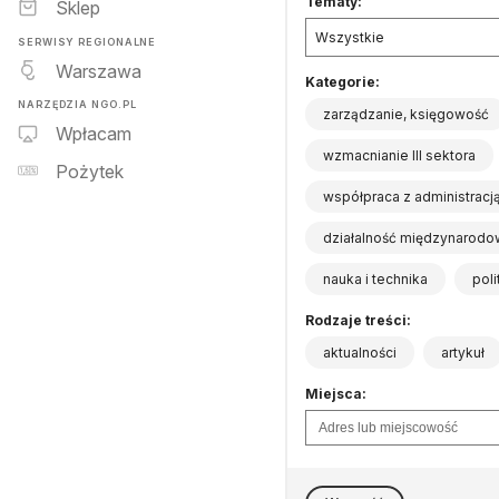
Tematy:
Sklep
Wszystkie
SERWISY REGIONALNE
Warszawa
Kategorie:
NARZĘDZIA NGO.PL
zarządzanie, księgowość
Wpłacam
wzmacnianie III sektora
Pożytek
współpraca z administracj
działalność międzynarodo
nauka i technika
pol
Rodzaje treści:
aktualności
artykuł
Miejsca: