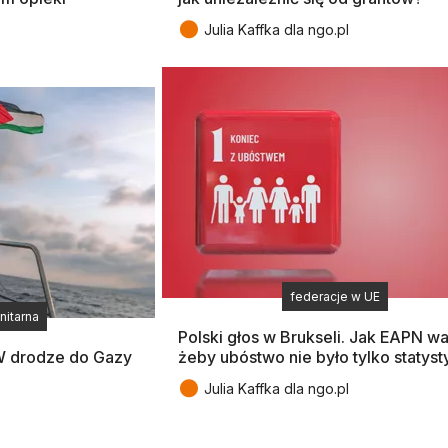
●
Julia Kaffka dla ngo.pl
federacje w UE
itarna
Polski głos w Brukseli. Jak EAPN wa
 W drodze do Gazy
żeby ubóstwo nie było tylko statys
●
Julia Kaffka dla ngo.pl