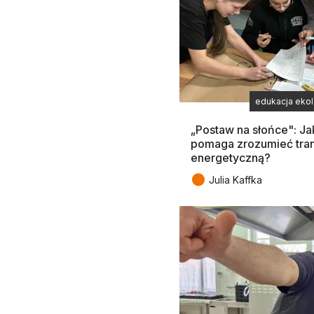
edukacja eko
„Postaw na słońce": J
pomaga zrozumieć tra
energetyczną?
●
Julia Kaffka