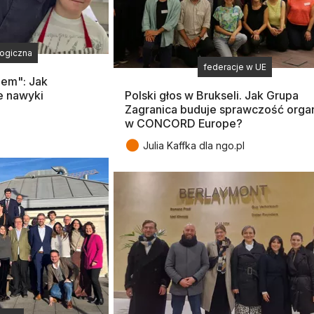
logiczna
federacje w UE
iem": Jak
e nawyki
Polski głos w Brukseli. Jak Grupa
Zagranica buduje sprawczość organ
w CONCORD Europe?
●
Julia Kaffka dla ngo.pl