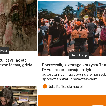
adycja
demokracja
, czyli jak oto
iczność tam, gdzie
Podręcznik, z którego korzysta Tr
D-Hub rozpracowuje taktyki
autorytarnych rządów i daje narzęd
społeczeństwu obywatelskiemu
●
Julia Kaffka dla ngo.pl