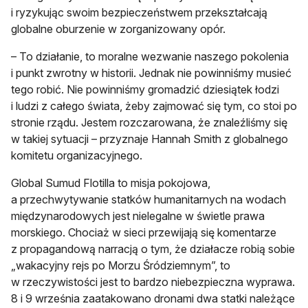
i ryzykując swoim bezpieczeństwem przekształcają
globalne oburzenie w zorganizowany opór.
– To działanie, to moralne wezwanie naszego pokolenia
i punkt zwrotny w historii. Jednak nie powinniśmy musieć
tego robić. Nie powinniśmy gromadzić dziesiątek łodzi
i ludzi z całego świata, żeby zajmować się tym, co stoi po
stronie rządu. Jestem rozczarowana, że znaleźliśmy się
w takiej sytuacji – przyznaje Hannah Smith z globalnego
komitetu organizacyjnego.
Global Sumud Flotilla to misja pokojowa,
a przechwytywanie statków humanitarnych na wodach
międzynarodowych jest nielegalne w świetle prawa
morskiego. Chociaż w sieci przewijają się komentarze
z propagandową narracją o tym, że działacze robią sobie
„wakacyjny rejs po Morzu Śródziemnym”, to
w rzeczywistości jest to bardzo niebezpieczna wyprawa.
8 i 9 września zaatakowano dronami dwa statki należące