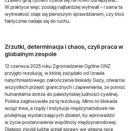
czasem giną i potem trzeba się na nowo odnajdywać.
W praktyce więc zostają najbardziej wytrwali – i sama ta
wytrwałość staje się pierwszym sprawdzianem, czy ktoś
faktycznie nadaje się do ruchu.
Zrzutki, determinacja i chaos, czyli praca w
globalnym zespole
12 czerwca 2025 roku Zgromadzenie Ogólne ONZ
przyjęło rezolucję, w której zażądało od Izraela
natychmiastowego zakończenia blokady Gazy, otwarcia
wszystkich przejść granicznych i zapewnienia, że pomoc
humanitarna dotrze do palestyńskiej ludności cywilnej.
Polska zagłosowała za tą rezolucją. Mimo to blokada
wciąż trwa, a rządy i instytucje międzynarodowe nie
podejmują wystarczających działań, by wprowadzić
w życie postanowienia wspólnoty międzynarodowej.
Dlatego zwykli ludzie wzięli sprawy we własne ręce