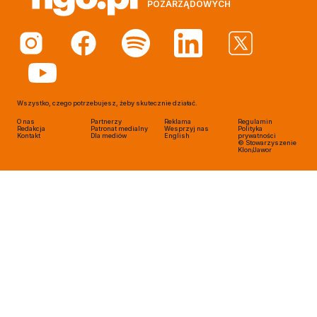
POZARZĄDOWYCH
Wszystko, czego potrzebujesz, żeby skutecznie działać.
O nas
Partnerzy
Reklama
Regulamin
Redakcja
Patronat medialny
Wesprzyj nas
Polityka
Kontakt
Dla mediów
English
prywatności
© Stowarzyszenie
Klon/Jawor