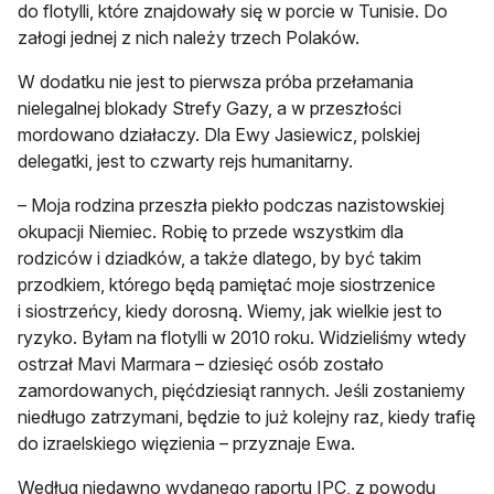
do flotylli, które znajdowały się w porcie w Tunisie. Do
załogi jednej z nich należy trzech Polaków.
W dodatku nie jest to pierwsza próba przełamania
nielegalnej blokady Strefy Gazy, a w przeszłości
mordowano działaczy. Dla Ewy Jasiewicz, polskiej
delegatki, jest to czwarty rejs humanitarny.
– Moja rodzina przeszła piekło podczas nazistowskiej
okupacji Niemiec. Robię to przede wszystkim dla
rodziców i dziadków, a także dlatego, by być takim
przodkiem, którego będą pamiętać moje siostrzenice
i siostrzeńcy, kiedy dorosną. Wiemy, jak wielkie jest to
ryzyko. Byłam na flotylli w 2010 roku. Widzieliśmy wtedy
ostrzał Mavi Marmara – dziesięć osób zostało
zamordowanych, pięćdziesiąt rannych. Jeśli zostaniemy
niedługo zatrzymani, będzie to już kolejny raz, kiedy trafię
do izraelskiego więzienia – przyznaje Ewa.
Według niedawno wydanego raportu IPC, z powodu