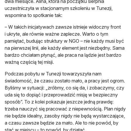
dwa miesiące. Alina, która na początku sierpnia
uczestniczyła w stacjonarnym szkoleniu w Tunezji,
wspomina to spotkanie tak:
– W takich inicjatywach zawsze istnieje widoczny front
i ukryte, ale równie ważne zaplecze. Warto o tym
pamiętać, budując struktury w NGO – nie każdy musi być
na pierwszej linii, ale każdy element jest niezbędny. Sama
bardzo chciałam płynąć, ale praca na lądzie jest bardzo
ważną częścią tej misji.
Podczas pobytu w Tunezji towarzyszyła nam
świadomość, że czasu zostało mało, a pracy jest ogrom.
Byliśmy w sytuacji: „zróbmy, co się da, i zobaczymy, czy
uda się to dopiąć i przeprowadzić misję w bezpieczny
sposób”. To z kolei pokazuje jeszcze jedną prawdę:
trzeba nauczyć się pracować z niepewnością. Plan nigdy
nie będzie idealny, zasoby nigdy nie będą wystarczające,
a czasu zawsze będzie za mało. Ale to nie powód, by
stać w miejscu – to powód, by działać.