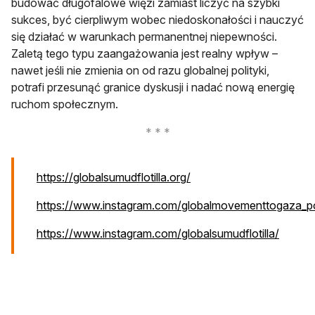
budować długofalowe więzi zamiast liczyć na szybki
sukces, być cierpliwym wobec niedoskonałości i nauczyć
się działać w warunkach permanentnej niepewności.
Zaletą tego typu zaangażowania jest realny wpływ –
nawet jeśli nie zmienia on od razu globalnej polityki,
potrafi przesunąć granice dyskusji i nadać nową energię
ruchom społecznym.
otwiera się w nowej karc
https://globalsumudflotilla.org/
https://www.instagram.com/globalmovementtogaza_p
otwiera się w nowej karcie
otwiera
https://www.instagram.com/globalsumudflotilla/