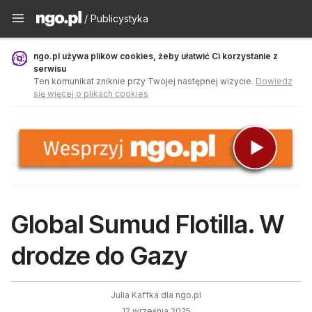
Publicystyka - ngo.pl
/ Publicystyka
ngo.pl używa plików cookies, żeby ułatwić Ci korzystanie z
serwisu
Ten komunikat zniknie przy Twojej następnej wizycie.
Dowiedz
się więcej o plikach cookies
Global Sumud Flotilla. W
drodze do Gazy
Julia Kaffka dla ngo.pl
12 września 2025