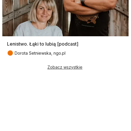
Lenistwo. Łąki to lubią [podcast]
●
Dorota Setniewska, ngo.pl
Zobacz wszystkie