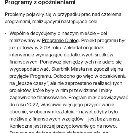
Programy z opóźnieniami
Problemy pojawiły się w przypadku prac nad czterema
programami, realizującymi następujące cele:
Wspólnie decydujemy o naszym mieście – cel
otwiera się w nowej karci
realizowany w
Programie Dialog
. Projekt programu był
już gotowy w 2018 roku. Zakładał on jednak
interwencje wymagające dodatkowych środków
finansowych. Ponieważ pieniędzy tych nie udało się
wygospodarować, Skarbnik Miasta nie zgodził się na
przyjęcie Programu. Odłożono go więc w oczekiwaniu
na „lepsze czasy”, ale nie zaprzestano realizacji tych
projektów, które były w nim przewidziane i miały
zapewnione finansowanie. Program miał obowiązywać
do roku 2022, właściwie więc jego przyjmowanie
obecnie, w obecnym kształcie – nawet gdyby było
możliwe z finansowych względów – jest bez sensu.
Konieczne jest raczej przygotowanie go na nowo.
Decyzja co do jego dalszych losów należy do