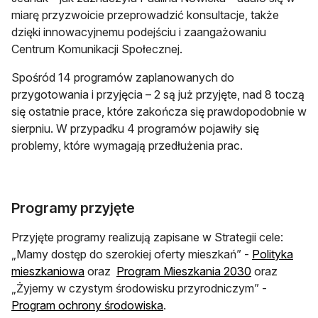
miarę przyzwoicie przeprowadzić konsultacje, także
dzięki innowacyjnemu podejściu i zaangażowaniu
Centrum Komunikacji Społecznej.
Spośród 14 programów zaplanowanych do
przygotowania i przyjęcia – 2 są już przyjęte, nad 8 toczą
się ostatnie prace, które zakończa się prawdopodobnie w
sierpniu. W przypadku 4 programów pojawiły się
problemy, które wymagają przedłużenia prac.
Programy przyjęte
Przyjęte programy realizują zapisane w Strategii cele:
„Mamy dostęp do szerokiej oferty mieszkań” -
Polityka
otwiera się w nowej karcie
otwiera się w
mieszkaniowa
oraz
Program Mieszkania 2030
oraz
„Żyjemy w czystym środowisku przyrodniczym” -
otwiera się w nowej karcie
Program ochrony środowiska
.