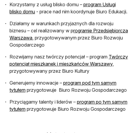
Korzystamy z usług blisko domu –
program Usługi
otwiera się w nowej karcie
blisko domu
- prace nad nim koordynuje Biuro Edukacji.
Działamy w warunkach przyjaznych dla rozwoju
biznesu – cel realizowany w p
rogramie Przedsiębiorcza
otwiera się w nowej karcie
Warszawa
, przygotowywanym przez Biuro Rozwoju
Gospodarczego
Rozwijamy nasz twórczy potencjał – program
Twórczy
otwiera s
potencjał mieszkanek i mieszkańców Warszawy,
przygotowywany przez Biuro Kultury
Generujemy innowacje –
program pod tym samym
otwiera się w nowej karcie
tytułem
przygotowuje Biuro Rozwoju Gospodarczego
Przyciągamy talenty i liderów –
program po tym samym
otwiera się w nowej karcie
tytułem
przygotowuje Biuro Rozwoju Gospodarczego