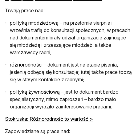
Trwają prace nad:
otwiera się w nowej karcie
polityką młodzieżową
– na przełomie sierpnia i
września trafią do konsultacji społecznych; w pracach
nad dokumentem brały udział organizacje zajmujące
się młodzieżą i zrzeszające młodzież, a także
warszawscy radni;
otwiera się w nowej karcie
różnorodności
– dokument jest na etapie pisania,
jesienią odbędą się konsultacje; tutaj także prace toczą
się w stałym kontakcie z radnymi;
otwiera się w nowej karcie
polityką żywnościową
– jest to dokument bardzo
specjalistyczny, mimo zaproszeń – bardzo mało
organizacji wyraziło zainteresowanie pracami.
Stokłuska: Różnorodność to wartość >
Zapowiedziane są prace nad: