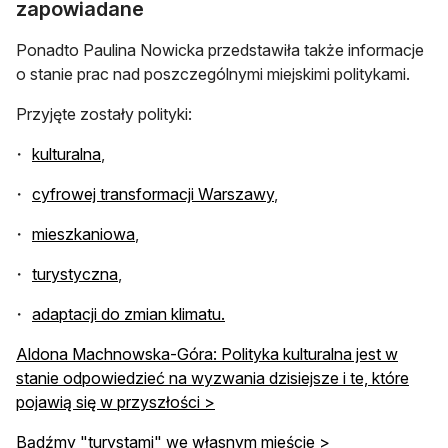
zapowiadane
Ponadto Paulina Nowicka przedstawiła także informacje
o stanie prac nad poszczególnymi miejskimi politykami.
Przyjęte zostały polityki:
otwiera się w nowej karcie
kulturalna
,
otwiera się w nowej kar
cyfrowej transformacji Warszawy
,
otwiera się w nowej karcie
mieszkaniowa
,
otwiera się w nowej karcie
turystyczna
,
otwiera się w nowej karcie
adaptacji do zmian klimatu.
Aldona Machnowska-Góra: Polityka kulturalna jest w
stanie odpowiedzieć na wyzwania dzisiejsze i te, które
pojawią się w przyszłości >
Bądźmy "turystami" we własnym mieście >