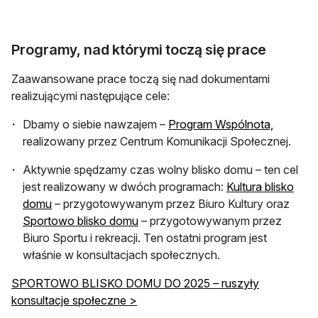
Programy, nad którymi toczą się prace
Zaawansowane prace toczą się nad dokumentami
realizującymi następujące cele:
otwiera 
Dbamy o siebie nawzajem –
Program Wspólnota,
realizowany przez Centrum Komunikacji Społecznej.
Aktywnie spędzamy czas wolny blisko domu – ten cel
jest realizowany w dwóch programach:
Kultura blisko
otwiera się w nowej karcie
domu
– przygotowywanym przez Biuro Kultury oraz
otwiera się w nowej karcie
Sportowo blisko domu
– przygotowywanym przez
Biuro Sportu i rekreacji. Ten ostatni program jest
właśnie w konsultacjach społecznych.
SPORTOWO BLISKO DOMU DO 2025 – ruszyły
konsultacje społeczne >