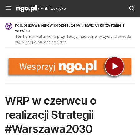
Publicystyka - ngo.pl
/ Publicystyka
ngo.pl używa plików cookies, żeby ułatwić Ci korzystanie z
serwisu
Ten komunikat zniknie przy Twojej następnej wizycie.
Dowiedz
się więcej o plikach cookies
WRP w czerwcu o
realizacji Strategii
#Warszawa2030