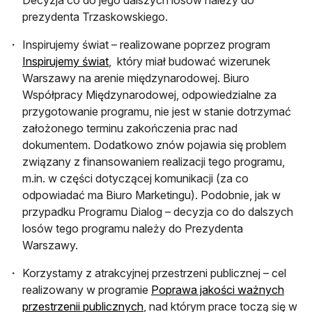
prezydenta Trzaskowskiego.
Inspirujemy świat – realizowane poprzez program
otwiera się w nowej karcie
Inspirujemy świat
, który miał budować wizerunek
Warszawy na arenie międzynarodowej. Biuro
Współpracy Międzynarodowej, odpowiedzialne za
przygotowanie programu, nie jest w stanie dotrzymać
założonego terminu zakończenia prac nad
dokumentem. Dodatkowo znów pojawia się problem
związany z finansowaniem realizacji tego programu,
m.in. w części dotyczącej komunikacji (za co
odpowiadać ma Biuro Marketingu). Podobnie, jak w
przypadku Programu Dialog – decyzja co do dalszych
losów tego programu należy do Prezydenta
Warszawy.
Korzystamy z atrakcyjnej przestrzeni publicznej – cel
realizowany w programie
Poprawa jakości ważnych
otwiera się w nowej karcie
przestrzenii publicznych
, nad którym prace toczą się w