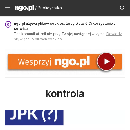
Publicystyka - ngo.pl
/ Publicystyka
ngo.pl używa plików cookies, żeby ułatwić Ci korzystanie z
serwisu
Ten komunikat zniknie przy Twojej następnej wizycie.
Dowiedz
się więcej o plikach cookies
kontrola