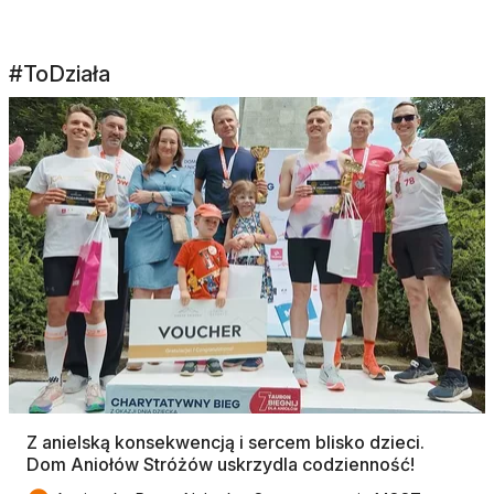
#ToDziała
Z anielską konsekwencją i sercem blisko dzieci.
Dom Aniołów Stróżów uskrzydla codzienność!