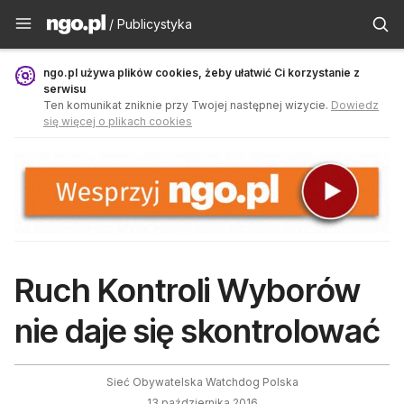
Publicystyka - ngo.pl
/ Publicystyka
ngo.pl używa plików cookies, żeby ułatwić Ci korzystanie z
serwisu
Ten komunikat zniknie przy Twojej następnej wizycie.
Dowiedz
się więcej o plikach cookies
Ruch Kontroli Wyborów
nie daje się skontrolować
Sieć Obywatelska Watchdog Polska
13 października 2016