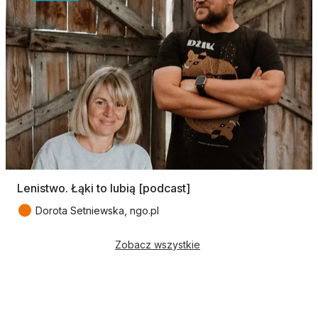
Lenistwo. Łąki to lubią [podcast]
●
Dorota Setniewska, ngo.pl
Zobacz wszystkie