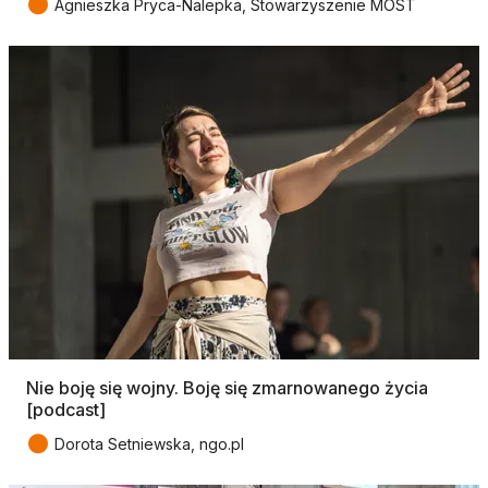
●
Agnieszka Pryca-Nalepka, Stowarzyszenie MOST
Nie boję się wojny. Boję się zmarnowanego życia
[podcast]
●
Dorota Setniewska, ngo.pl