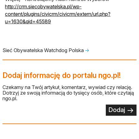
http://crm.siecobywatelska.pl/wp-
content/plugins/civicrm/civicrm/extern/url.php?
u=1630&qid=45589
Sieć Obywatelska Watchdog Polska
🡢
Dodaj informację do portalu ngo.pl!
Czekamy na Twój artykuł, komentarz, wywiad czy relację.
Dotrzyj ze swoją informacją do tysięcy osób, które czytają
ngo.pl.
Dodaj