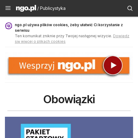
Publicystyka - ngo.pl
/ Publicystyka
ngo.pl używa plików cookies, żeby ułatwić Ci korzystanie z
serwisu
Ten komunikat zniknie przy Twojej następnej wizycie.
Dowiedz
się więcej o plikach cookies
Obowiązki