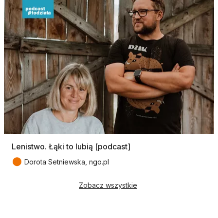
Lenistwo. Łąki to lubią [podcast]
●
Dorota Setniewska, ngo.pl
Zobacz wszystkie