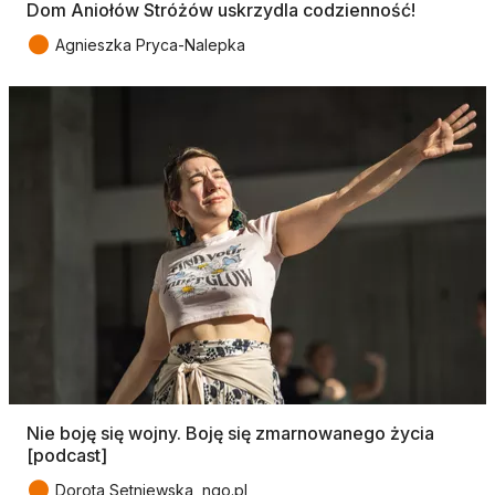
Dom Aniołów Stróżów uskrzydla codzienność!
●
Agnieszka Pryca-Nalepka
Nie boję się wojny. Boję się zmarnowanego życia
[podcast]
●
Dorota Setniewska, ngo.pl