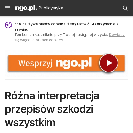
Publicystyka - ngo.pl
/ Publicystyka
ngo.pl używa plików cookies, żeby ułatwić Ci korzystanie z
serwisu
Ten komunikat zniknie przy Twojej następnej wizycie.
Dowiedz
się więcej o plikach cookies
Różna interpretacja
przepisów szkodzi
wszystkim