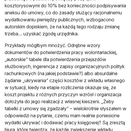
kosztorysowymi do 10% bez konieczności podpisywania
aneksu do umowy, co do zasady służący racjonalnemu
wydatkowaniu pieniędzy publicznych, wzbogacono
autorskim dopiskiem, że na każdą tego rodzaju zmianę
trzeba… uzyskać zgodę urzędnika.
Przykłady mógłbym mnożyć. Odrębne wzory
dokumentów do potwierdzenia pracy wolontariackiej,
„autorskie” tabele dla potwierdzenia przejazdów
służbowych, ingerencja z zapisy organizacyjnych polityk
rachunkowych (na jakiej podstawie?) albo absurdalne
żądanie „ukrywania” części kosztów z wkładu własnego
w sytuacji, kiedy na etapie rozliczenia okazuje się, ze
koszt projektu z różnych przyczyn wzrósł i organizacja
dołożyła do jego realizacji z własnej kieszeni. „Żeby
tabelki z umowy się zgadzały” – wielokrotnie słyszałem w
odpowiedzi na pytanie, czemu mam realnie poniesione
wydatki ukrywać i dodawać pracy księgowej? Są zresztą
biura, które twierdzą, że każde zwiększenie wkładu