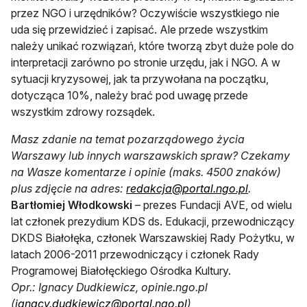
przez NGO i urzędników? Oczywiście wszystkiego nie
uda się przewidzieć i zapisać. Ale przede wszystkim
należy unikać rozwiązań, które tworzą zbyt duże pole do
interpretacji zarówno po stronie urzędu, jak i NGO. A w
sytuacji kryzysowej, jak ta przywołana na początku,
dotycząca 10%, należy brać pod uwagę przede
wszystkim zdrowy rozsądek.
Masz zdanie na temat pozarządowego życia
Warszawy lub innych warszawskich spraw? Czekamy
na Wasze komentarze i opinie (maks. 4500 znaków)
plus zdjęcie na adres:
redakcja@portal.ngo.pl
.
Bartłomiej Włodkowski
– prezes Fundacji AVE, od wielu
lat członek prezydium KDS ds. Edukacji, przewodniczący
DKDS Białołęka, członek Warszawskiej Rady Pożytku, w
latach 2006-2011 przewodniczący i członek Rady
Programowej Białołęckiego Ośrodka Kultury.
Opr.: Ignacy Dudkiewicz, opinie.ngo.pl
(
ignacy.dudkiewicz@portal.ngo.pl
)