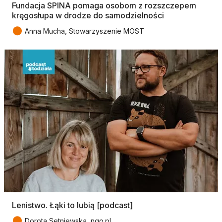
Fundacja SPINA pomaga osobom z rozszczepem
kręgosłupa w drodze do samodzielności
●
Anna Mucha, Stowarzyszenie MOST
Lenistwo. Łąki to lubią [podcast]
●
Dorota Setniewska, ngo.pl