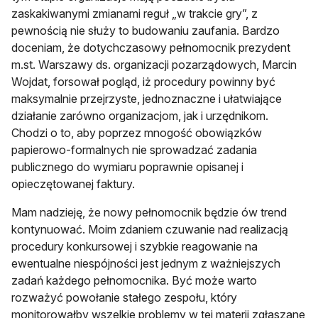
zaskakiwanymi zmianami reguł „w trakcie gry”, z
pewnością nie służy to budowaniu zaufania. Bardzo
doceniam, że dotychczasowy pełnomocnik prezydent
m.st. Warszawy ds. organizacji pozarządowych, Marcin
Wojdat, forsował pogląd, iż procedury powinny być
maksymalnie przejrzyste, jednoznaczne i ułatwiające
działanie zarówno organizacjom, jak i urzędnikom.
Chodzi o to, aby poprzez mnogość obowiązków
papierowo-formalnych nie sprowadzać zadania
publicznego do wymiaru poprawnie opisanej i
opieczętowanej faktury.
Mam nadzieję, że nowy pełnomocnik będzie ów trend
kontynuować. Moim zdaniem czuwanie nad realizacją
procedury konkursowej i szybkie reagowanie na
ewentualne niespójności jest jednym z ważniejszych
zadań każdego pełnomocnika. Być może warto
rozważyć powołanie stałego zespołu, który
monitorowałby wszelkie problemy w tej materii zgłaszane