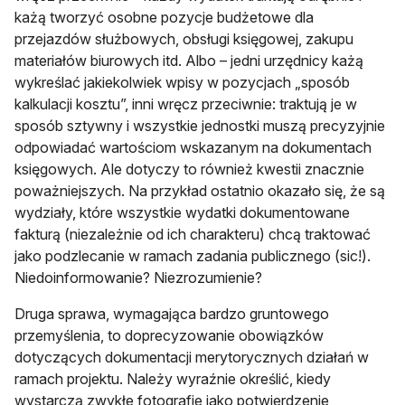
każą tworzyć osobne pozycje budżetowe dla
przejazdów służbowych, obsługi księgowej, zakupu
materiałów biurowych itd. Albo – jedni urzędnicy każą
wykreślać jakiekolwiek wpisy w pozycjach „sposób
kalkulacji kosztu”, inni wręcz przeciwnie: traktują je w
sposób sztywny i wszystkie jednostki muszą precyzyjnie
odpowiadać wartościom wskazanym na dokumentach
księgowych. Ale dotyczy to również kwestii znacznie
poważniejszych. Na przykład ostatnio okazało się, że są
wydziały, które wszystkie wydatki dokumentowane
fakturą (niezależnie od ich charakteru) chcą traktować
jako podzlecanie w ramach zadania publicznego (sic!).
Niedoinformowanie? Niezrozumienie?
Druga sprawa, wymagająca bardzo gruntowego
przemyślenia, to doprecyzowanie obowiązków
dotyczących dokumentacji merytorycznych działań w
ramach projektu. Należy wyraźnie określić, kiedy
wystarczą zwykłe fotografie jako potwierdzenie