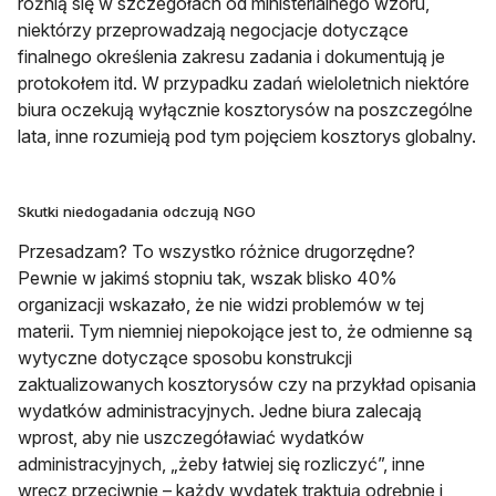
różnią się w szczegółach od ministerialnego wzoru,
niektórzy przeprowadzają negocjacje dotyczące
finalnego określenia zakresu zadania i dokumentują je
protokołem itd. W przypadku zadań wieloletnich niektóre
biura oczekują wyłącznie kosztorysów na poszczególne
lata, inne rozumieją pod tym pojęciem kosztorys globalny.
Skutki niedogadania odczują NGO
Przesadzam? To wszystko różnice drugorzędne?
Pewnie w jakimś stopniu tak, wszak blisko 40%
organizacji wskazało, że nie widzi problemów w tej
materii. Tym niemniej niepokojące jest to, że odmienne są
wytyczne dotyczące sposobu konstrukcji
zaktualizowanych kosztorysów czy na przykład opisania
wydatków administracyjnych. Jedne biura zalecają
wprost, aby nie uszczegóławiać wydatków
administracyjnych, „żeby łatwiej się rozliczyć”, inne
wręcz przeciwnie – każdy wydatek traktują odrębnie i