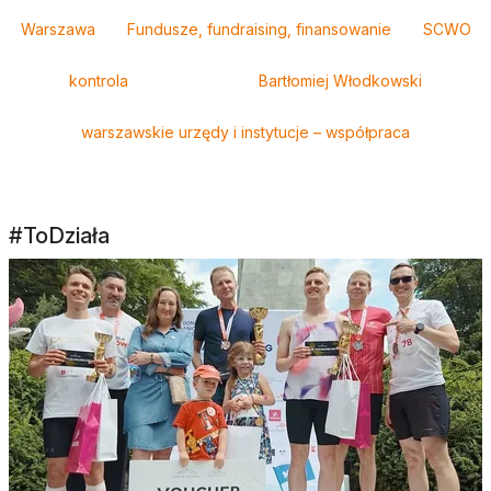
Warszawa
Fundusze, fundraising, finansowanie
SCWO
kontrola
Bartłomiej Włodkowski
warszawskie urzędy i instytucje – współpraca
#ToDziała