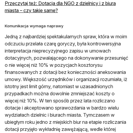
Przeczytaj też: Dotacja dla NGO z dzielnicy i z biura
otwiera się w nowej karcie
miasta – czy takie same?
Komunikacja wymaga naprawy
Jedną z najbardziej spektakularnych spraw, która w moim
odczuciu przelała czarę goryczy, była kontrowersyjna
interpretacja nieprecyzyjnego zapisu w umowach
dotacyjnych, pozwalającego na dokonywanie przesunięć
o nie więcej niż 10% w pozycjach kosztorysu
finansowanych z dotacji bez konieczności aneksowania
umowy. Większość urzędników i organizacji rozumiała, iż
istotny jest limit górny, natomiast w uzasadnionych
przypadkach można dowolnie zmniejszać koszty o
więcej niż 10%. W ten sposób przez lata rozliczano
dotacje i akceptowano sprawozdania w bardzo wielu
wydziałach dzielnic i biurach miasta. Tymczasem w
ubiegłym roku jedno z miejskich biur na etapie rozliczania
dotacji przyjęło wykładnię zawężającą, wedle której