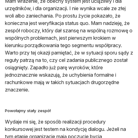
Mam wrażenie, że obecny system jest uciążliwy i dla
urzędników, i dla organizacji. I nie wynika wcale ze złej
woli albo zaniechania. Po prostu życie pokazało, że
konieczna jest weryfikacja status quo. Mam nadzieję, że
zespół roboczy, który dał szansę na wspólną rozmowę o
wspólnych problemach, jest pierwszym krokiem w
kierunku porządkowania tego segmentu współpracy.
Warto przy tej okazji pamiętać, że w sytuacji sporu sądy z
reguły patrzą na to, czy cel zadania publicznego został
osiągnięty. Zapadło już parę wyroków, które
jednoznacznie wskazują, że uchybienia formalne i
rachunkowe mają w takich sytuacjach drugorzędne
znaczenie.
Powołajmy stały zespół
Wydaje mi się, że sposób realizacji procedury
konkursowej jest testem na kondycję dialogu. Jeżeli na
tym etapie organizacje mają poczucie bycia