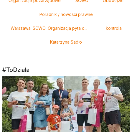
Organizacje pozarządowe
SCWO
Obowiązki
Poradnik / nowości prawne
Warszawa. SCWO: Organizacja pyta o...
kontrola
Katarzyna Sadło
#ToDziała