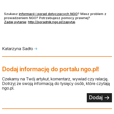
otwiera się w nowej ka
Szukasz
informacji i porad dotyczących NGO
? Masz problem z
prowadzeniem NGO? Potrzebujesz pomocy prawnej?
otwiera się w nowej karcie
Zadaj pytanie
:
http://poradnik.ngo.pl/zapytaj
.
Katarzyna Sadło
🡢
Dodaj informację do portalu ngo.pl!
Czekamy na Twój artykuł, komentarz, wywiad czy relację.
Dotrzyj ze swoją informacją do tysięcy osób, które czytają
ngo.pl.
Dodaj