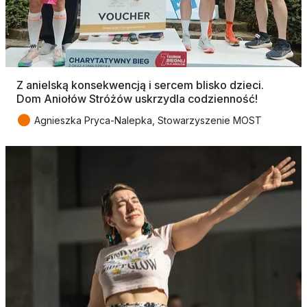
Z anielską konsekwencją i sercem blisko dzieci.
Dom Aniołów Stróżów uskrzydla codzienność!
●
Agnieszka Pryca-Nalepka, Stowarzyszenie MOST