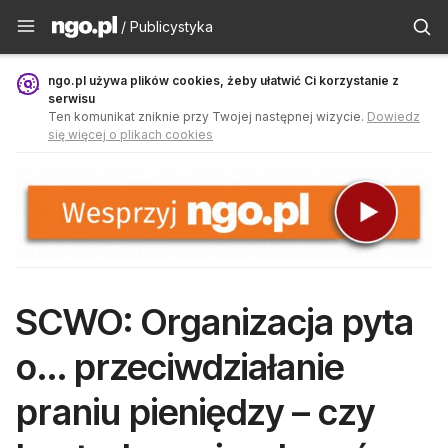
Publicystyka - ngo.pl
/ Publicystyka
ngo.pl używa plików cookies, żeby ułatwić Ci korzystanie z
serwisu
Ten komunikat zniknie przy Twojej następnej wizycie.
Dowiedz
się więcej o plikach cookies
SCWO: Organizacja pyta
o... przeciwdziałanie
praniu pieniędzy – czy