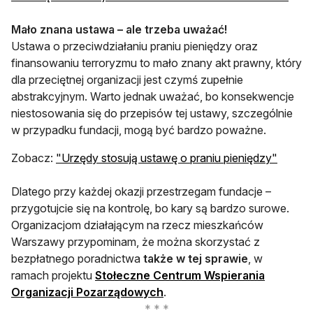
Mało znana ustawa – ale trzeba uważać!
Ustawa o przeciwdziałaniu praniu pieniędzy oraz
finansowaniu terroryzmu to mało znany akt prawny, który
dla przeciętnej organizacji jest czymś zupełnie
abstrakcyjnym. Warto jednak uważać, bo konsekwencje
niestosowania się do przepisów tej ustawy, szczególnie
w przypadku fundacji, mogą być bardzo poważne.
otwiera
Zobacz:
"Urzędy stosują ustawę o praniu pieniędzy"
Dlatego przy każdej okazji przestrzegam fundacje –
przygotujcie się na kontrolę, bo kary są bardzo surowe.
Organizacjom działającym na rzecz mieszkańców
Warszawy przypominam, że można skorzystać z
bezpłatnego poradnictwa
także w tej sprawie
, w
ramach projektu
Stołeczne Centrum Wspierania
otwiera się w nowej karcie
Organizacji Pozarządowych
.