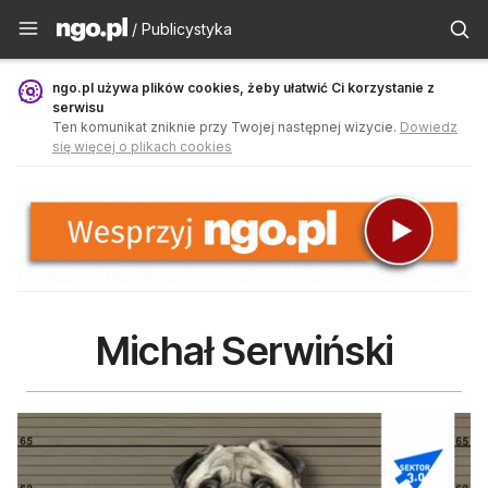
Publicystyka - ngo.pl
/ Publicystyka
ngo.pl używa plików cookies, żeby ułatwić Ci korzystanie z
serwisu
Ten komunikat zniknie przy Twojej następnej wizycie.
Dowiedz
się więcej o plikach cookies
Michał Serwiński