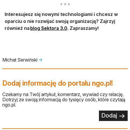
Interesujesz się nowymi technologiami i chcesz w
oparciu o nie rozwijać swoją organizację? Zajrzyj
otwiera się w nowej karcie
również na
blog Sektora 3.0
. Zapraszamy!
Michał Serwiński
🡢
Dodaj informację do portalu ngo.pl!
Czekamy na Twój artykuł, komentarz, wywiad czy relację.
Dotrzyj ze swoją informacją do tysięcy osób, które czytają
ngo.pl.
Dodaj