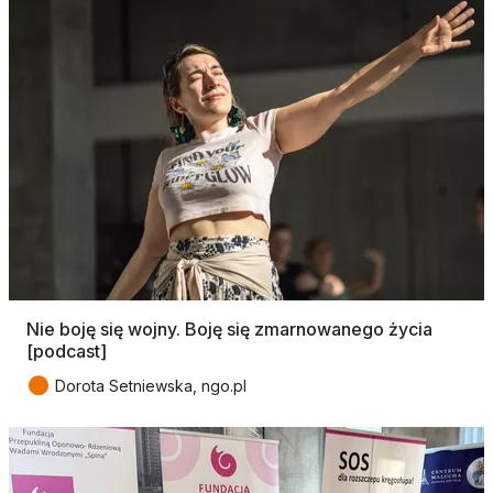
Nie boję się wojny. Boję się zmarnowanego życia
[podcast]
●
Dorota Setniewska, ngo.pl