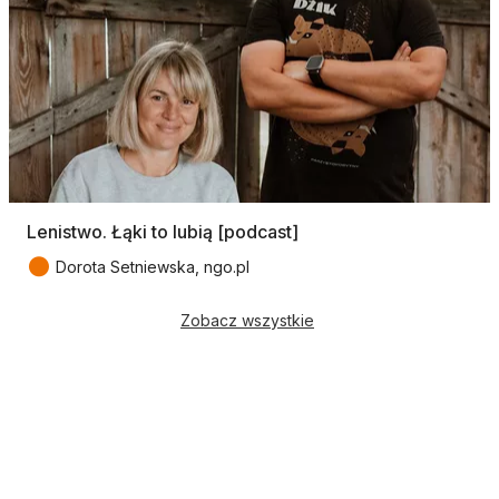
Lenistwo. Łąki to lubią [podcast]
●
Dorota Setniewska, ngo.pl
Zobacz wszystkie