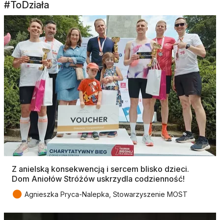
#ToDziała
Z anielską konsekwencją i sercem blisko dzieci.
Dom Aniołów Stróżów uskrzydla codzienność!
●
Agnieszka Pryca-Nalepka, Stowarzyszenie MOST