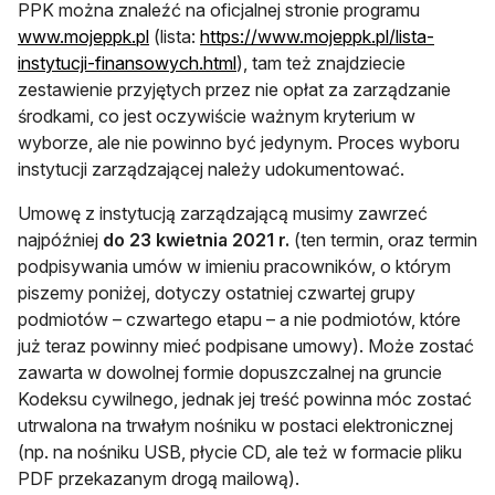
PPK można znaleźć na oficjalnej stronie programu
otwiera się w nowej karcie
www.mojeppk.pl
(lista:
https://www.mojeppk.pl/lista-
otwiera się w nowej karcie
instytucji-finansowych.html
), tam też znajdziecie
zestawienie przyjętych przez nie opłat za zarządzanie
środkami, co jest oczywiście ważnym kryterium w
wyborze, ale nie powinno być jedynym. Proces wyboru
instytucji zarządzającej należy udokumentować.
Umowę z instytucją zarządzającą musimy zawrzeć
najpóźniej
do 23 kwietnia 2021 r.
(ten termin, oraz termin
podpisywania umów w imieniu pracowników, o którym
piszemy poniżej, dotyczy ostatniej czwartej grupy
podmiotów – czwartego etapu – a nie podmiotów, które
już teraz powinny mieć podpisane umowy). Może zostać
zawarta w dowolnej formie dopuszczalnej na gruncie
Kodeksu cywilnego, jednak jej treść powinna móc zostać
utrwalona na trwałym nośniku w postaci elektronicznej
(np. na nośniku USB, płycie CD, ale też w formacie pliku
PDF przekazanym drogą mailową).