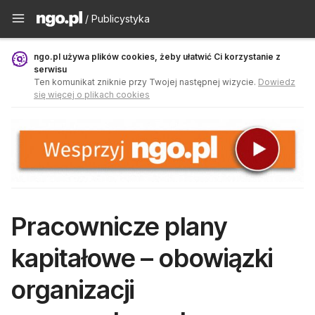
Publicystyka - ngo.pl
/ Publicystyka
ngo.pl używa plików cookies, żeby ułatwić Ci korzystanie z
serwisu
Ten komunikat zniknie przy Twojej następnej wizycie.
Dowiedz
się więcej o plikach cookies
Pracownicze plany
kapitałowe – obowiązki
organizacji