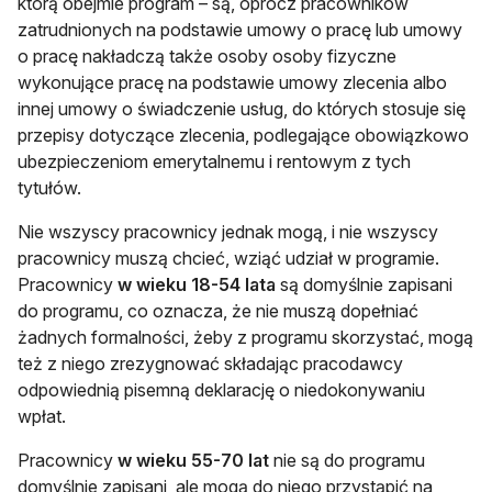
którą obejmie program – są, oprócz pracowników
zatrudnionych na podstawie umowy o pracę lub umowy
o pracę nakładczą także osoby osoby fizyczne
wykonujące pracę na podstawie umowy zlecenia albo
innej umowy o świadczenie usług, do których stosuje się
przepisy dotyczące zlecenia, podlegające obowiązkowo
ubezpieczeniom emerytalnemu i rentowym z tych
tytułów.
Nie wszyscy pracownicy jednak mogą, i nie wszyscy
pracownicy muszą chcieć, wziąć udział w programie.
Pracownicy
w wieku
18-54 lata
są domyślnie zapisani
do programu, co oznacza, że nie muszą dopełniać
żadnych formalności, żeby z programu skorzystać, mogą
też z niego zrezygnować składając pracodawcy
odpowiednią pisemną deklarację o niedokonywaniu
wpłat.
Pracownicy
w wieku 55-70 lat
nie są do programu
domyślnie zapisani, ale mogą do niego przystąpić na