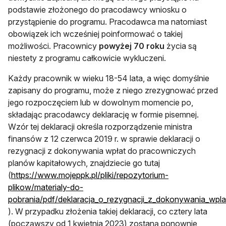
podstawie złożonego do pracodawcy wniosku o
przystąpienie do programu. Pracodawca ma natomiast
obowiązek ich wcześniej poinformować o takiej
możliwości. Pracownicy
powyżej 70 roku
życia są
niestety z programu całkowicie wykluczeni.
Każdy pracownik w wieku 18-54 lata, a więc domyślnie
zapisany do programu, może z niego zrezygnować przed
jego rozpoczęciem lub w dowolnym momencie po,
składając pracodawcy deklarację w formie pisemnej.
Wzór tej deklaracji określa rozporządzenie ministra
finansów z 12 czerwca 2019 r. w sprawie deklaracji o
rezygnacji z dokonywania wpłat do pracowniczych
planów kapitałowych, znajdziecie go tutaj
(
https://www.mojeppk.pl/pliki/repozytorium-
plikow/materialy-do-
pobrania/pdf/deklaracja_o_rezygnacji_z_dokonywania_wpla
otwiera się w nowej karcie
). W przypadku złożenia takiej deklaracji, co cztery lata
(począwszy od 1 kwietnia 2023) zostaną ponownie