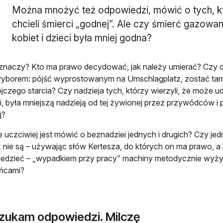
Można mnożyć też odpowiedzi, mówić o tych, któ
chcieli śmierci „godnej”. Ale czy śmierć gazo
kobiet i dzieci była mniej godna?
znaczy? Kto ma prawo decydować, jak należy umierać? Czy 
wyborem: pójść wyprostowanym na Umschlagplatz, zostać ta
czego starcia? Czy nadzieja tych, którzy wierzyli, że może u
ki, była mniejszą nadzieją od tej żywionej przez przywódców 
j?
uczciwiej jest mówić o beznadziei jednych i drugich? Czy jedn
 nie są – używając słów Kertesza, do których on ma prawo, a k
dzieć – „wypadkiem przy pracy” machiny metodycznie wyżynaj
ńcami?
szukam odpowiedzi. Milczę