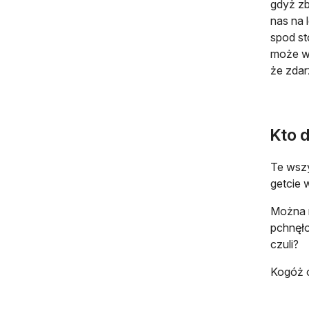
gdyż zb
nas na 
spod sto
może wy
że zdarz
Kto d
Te wszy
getcie 
Można m
pchnęło
czuli?
Kogóż o