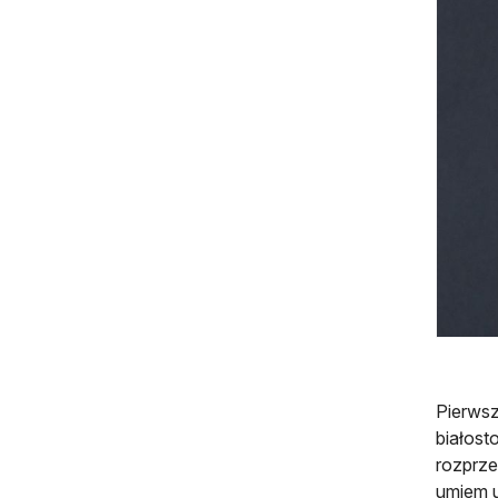
Pierwsz
białost
rozprze
umiem u