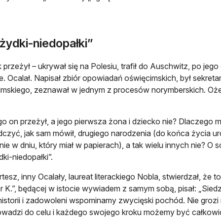
żydki-niedopałki”
 przeżył – ukrywał się na Polesiu, trafił do Auschwitz, po jeg
. Ocalał. Napisał zbiór opowiadań oświęcimskich, był sekr
mskiego, zeznawał w jednym z procesów norymberskich. Ożenił
o on przeżył, a jego pierwsza żona i dziecko nie? Dlaczego m
czyć, jak sam mówił, drugiego narodzenia (do końca życia u
nie w dniu, który miał w papierach), a tak wielu innych nie? O s
dki-niedopałki”.
rtesz, inny Ocalały, laureat literackiego Nobla, stwierdzał, że 
r K.”, będącej w istocie wywiadem z samym sobą, pisał: „Sie
historii i zadowoleni wspominamy zwycięski pochód. Nie grozi
owadzi do celu i każdego swojego kroku możemy być całkowic