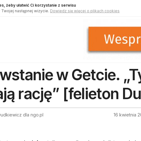
s, żeby ułatwić Ci korzystanie z serwisu
 Twojej następnej wizycie.
Dowiedz się więcej o plikach cookies
wstanie w Getcie. „T
ją rację” [felieton D
udkiewicz dla ngo.pl
16 kwietnia 