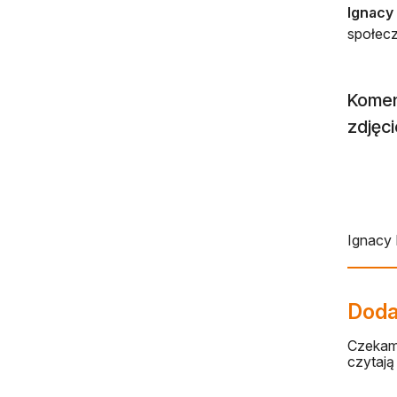
Ignacy
społecz
Komen
zdjęci
Ignacy
Dodaj
Czekamy
czytają 