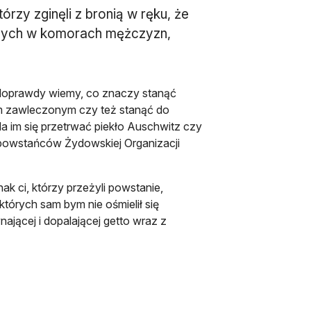
rzy zginęli z bronią w ręku, że
wanych w komorach mężczyzn,
doprawdy wiemy, co znaczy stanąć
m zawleczonym czy też stanąć do
da im się przetrwać piekło Auschwitz czy
i powstańców Żydowskiej Organizacji
ak ci, którzy przeżyli powstanie,
tórych sam bym nie ośmielił się
ącej i dopalającej getto wraz z