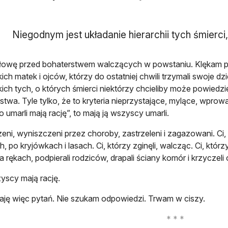
Niegodnym jest układanie hierarchii tych śmierci, 
łowę przed bohaterstwem walczących w powstaniu. Klękam p
ich matek i ojców, którzy do ostatniej chwili trzymali swoje dzi
ich tych, o których śmierci niektórzy chcieliby może powiedzie
stwa. Tyle tylko, że to kryteria nieprzystające, mylące, wprowad
o umarli mają rację”, to mają ją wszyscy umarli.
eni, wyniszczeni przez choroby, zastrzeleni i zagazowani. Ci
, po kryjówkach i lasach. Ci, którzy zginęli, walcząc. Ci, któr
na rękach, podpierali rodziców, drapali ściany komór i krzyczel
yscy mają rację.
aję więc pytań. Nie szukam odpowiedzi. Trwam w ciszy.