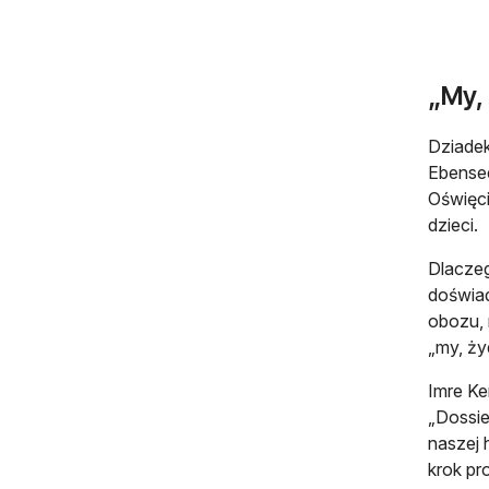
„My, 
Dziadek
Ebensee
Oświęci
dzieci.
Dlaczeg
doświad
obozu, 
„my, ży
Imre Ke
„Dossie
naszej 
krok pr