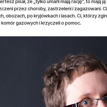
Kertesz pisał, że „tylko umarli mają rację”, to mają 
czeni przez choroby, zastrzeleni i zagazowani. C
h, obozach, po kryjówkach i lasach. Ci, którzy zginęl
y komór gazowych i krzyczeli o pomoc.