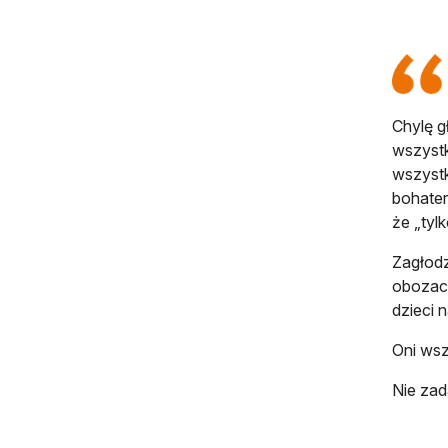
Chylę g
wszystk
wszystk
bohater
że „tylk
Zagłodz
obozach
dzieci 
Oni wsz
Nie zad