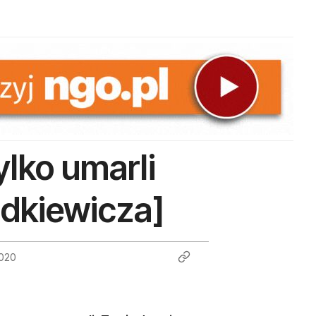
ylko umarli
udkiewicza]
2020