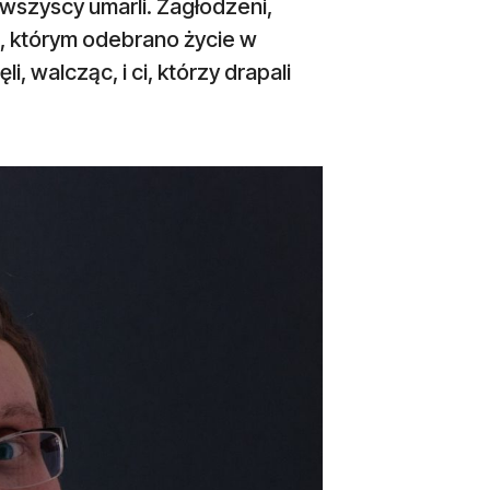
ją wszyscy umarli. Zagłodzeni,
i, którym odebrano życie w
i, walcząc, i ci, którzy drapali