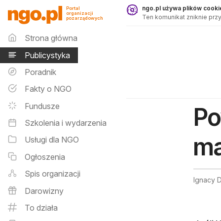
Publicystyka - ngo.pl
ngo.pl używa plików cookie
Portal
organizacji
Ten komunikat zniknie przy
pozarządowych
Menu główne
Strona główna
Publicystyka
Poradnik
Fakty o NGO
Fundusze
Po
Szkolenia i wydarzenia
ma
Usługi dla NGO
Ogłoszenia
Spis organizacji
Ignacy D
Darowizny
To działa