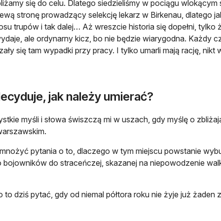
liżamy się do celu. Dlatego siedzieliśmy w pociągu wlokącym 
lewą stronę prowadzący selekcję lekarz w Birkenau, dlatego ja
su trupów i tak dalej… Aż wreszcie historia się dopełni, tylko że
daje, ale ordynarny kicz, bo nie będzie wiarygodna. Każdy cz
ały się tam wypadki przy pracy. I tylko umarli mają rację, nikt w
ecyduje, jak należy umierać?
stkie myśli i słowa świszczą mi w uszach, gdy myślę o zbliża
warszawskim.
nożyć pytania o to, dlaczego w tym miejscu powstanie wybuch
 bojowników do straceńczej, skazanej na niepowodzenie walk
 to dziś pytać, gdy od niemal półtora roku nie żyje już żaden