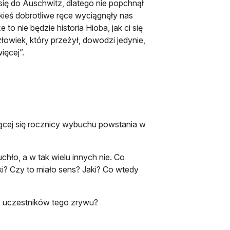
się do Auschwitz, dlatego nie popchnął
kieś dobrotliwe ręce wyciągnęły nas
 to nie będzie historia Hioba, jak ci się
łowiek, który przeżył, dowodzi jedynie,
ięcej”.
jącej się rocznicy wybuchu powstania w
ło, a w tak wielu innych nie. Co
i? Czy to miało sens? Jaki? Co wtedy
 z uczestników tego zrywu?