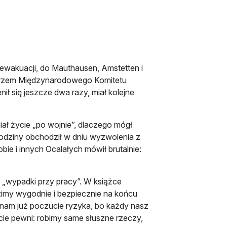
o ewakuacji, do Mauthausen, Amstetten i
etarzem Międzynarodowego Komitetu
 się jeszcze dwa razy, miał kolejne
iał życie „po wojnie”, dlaczego mógł
rodziny obchodził w dniu wyzwolenia z
obie i innych Ocalałych mówił brutalnie:
to „wypadki przy pracy”. W książce
dzimy wygodnie i bezpiecznie na końcu
 nam już poczucie ryzyka, bo każdy nasz
ie pewni: robimy same słuszne rzeczy,