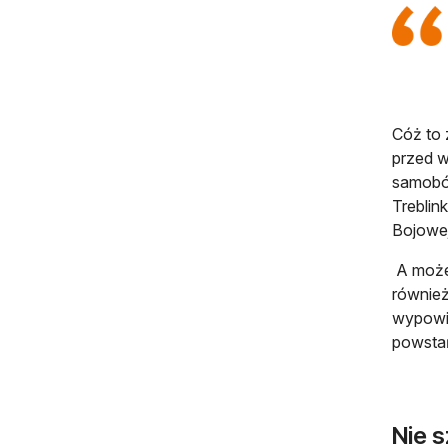
Cóż to 
przed 
samobój
Treblin
Bojowe
A może 
również
wypowie
powsta
Nie 