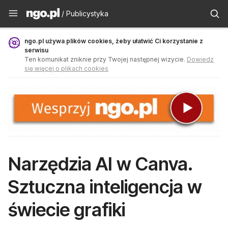
Publicystyka - ngo.pl
/ Publicystyka
ngo.pl używa plików cookies, żeby ułatwić Ci korzystanie z
serwisu
Ten komunikat zniknie przy Twojej następnej wizycie.
Dowiedz
się więcej o plikach cookies
Narzędzia AI w Canva.
Sztuczna inteligencja w
świecie grafiki