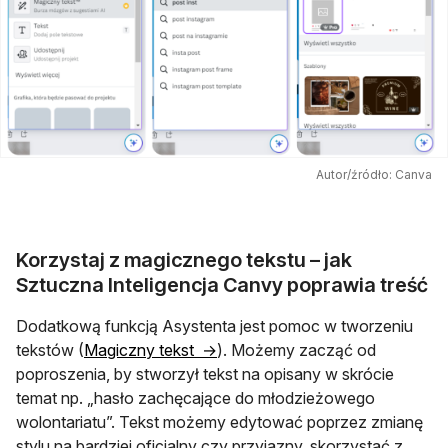
Autor/źródło: Canva
Korzystaj z magicznego tekstu – jak
Sztuczna Inteligencja Canvy poprawia treść
Dodatkową funkcją Asystenta jest pomoc w tworzeniu
otwiera się w nowej karcie
tekstów (
Magiczny tekst →
). Możemy zacząć od
poproszenia, by stworzył tekst na opisany w skrócie
temat np. „hasło zachęcające do młodzieżowego
wolontariatu”. Tekst możemy edytować poprzez zmianę
stylu na bardziej oficjalny czy przyjazny, skorzystać z