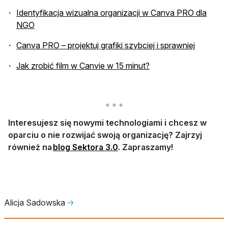
Identyfikacja wizualna organizacji w Canva PRO dla
NGO
Canva PRO – projektuj grafiki szybciej i sprawniej
otwiera się w nowej k
Jak zrobić film w Canvie w 15 minut?
Interesujesz się nowymi technologiami i chcesz w
oparciu o nie rozwijać swoją organizację? Zajrzyj
otwiera się w nowej karcie
również na
blog Sektora 3.0
. Zapraszamy!
Alicja Sadowska
🡢