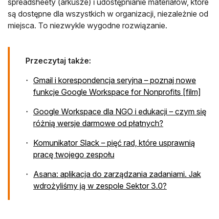
spreadsheety (arkusze) i udostępnianie materiałów, które
są dostępne dla wszystkich w organizacji, niezależnie od
miejsca. To niezwykle wygodne rozwiązanie.
Przeczytaj także:
Gmail i korespondencja seryjna – poznaj nowe
funkcje Google Workspace for Nonprofits [film]
Google Workspace dla NGO i edukacji – czym się
różnią wersje darmowe od płatnych?
Komunikator Slack – pięć rad, które usprawnią
pracę twojego zespołu
Asana: aplikacja do zarządzania zadaniami. Jak
otwiera się w 
wdrożyliśmy ją w zespole Sektor 3.0?