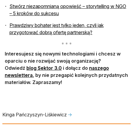
Stwórz niezapomnianą opowieść – storytelling w NGO
– 5 kroków do sukcesu
Prawdziwy bohater jest tylko jeden, czyli jak
otwiera się w nowe
przygotować dobrą ofertę partnerską?
Interesujesz się nowymi technologiami i chcesz w
oparciu o nie rozwijać swoją organizację?
otwiera się w nowej karcie
Odwiedź
blog Sektor 3.0
i dołącz do
naszego
otwiera się w nowej karcie
newslettera
, by nie przegapić kolejnych przydatnych
materiałów. Zapraszamy!
Kinga Pańczyszyn-Liśkiewicz
🡢