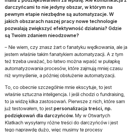
maila z podziękowaniem za wpłatę. Ale komunikacja z
darczyńcami to nie jedyny obszar, w którym na
pewnym etapie niezbędne są automatyzacje. W
jakich obszarach naszej pracy nowe technologie
pozwalają zwiększyć efektywność działania? Gdzie
są Twoim zdaniem nieodzowne?
– Nie wiem, czy znasz żart o fanatyku wędkowania, ale ja
jestem właśnie takim fanatykiem automatyzacji. A z tym
też trzeba uważać, bo łatwo można wpaść w pułapkę
automatyzowania procesów, które zajmują mniej czasu
niż wymyślenie, a później obsłużenie automatyzacji.
To, co obecnie szczególnie mnie ekscytuje, to jest
właśnie sztuczna inteligencja. I jeśli chodzi o fundraising,
to ja widzę kilka zastosowań. Pierwsze z nich, które sam
już testowałem, to jest
personalizacja treści, np.
podziękowań dla darczyńców.
My w Otwartych
Klatkach wysyłamy różne treści do darczyńców i jest
tego naprawdę dużo, więc musimy te procesy