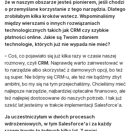
że w naszym obszarze jesteś pionierem, jeśli chodzi
o przemyślane korzystanie z tego narzędzia. Dlatego
zrobiłabym kilka kroków wstecz. Wspominaliśmy
między wierszami o innych rozwiązaniach
technologicznych takich jak CRM czy szybkie
płatności online. Jakie są Twoim zdaniem
technologie, których już nie wypada nie mieć?
– Coś, co pojawiało się już kilka razy w czasie naszej
rozmowy, czyli
CRM.
Naprawdę warto zainwestować w
to narzędzie albo skorzystać z darmowych opcji, bo też
są super. Nie bójmy się CRM-u, ale też nie bądźmy zbyt
ambitni, bo my się na tym przejechaliśmy. Chcieliśmy mieć
najlepsze narzędzie, najbardziej opłacalne finansowo, ale
też najlepiej dostosowane do naszych potrzeb. I tak już
sześć lat jesteśmy w trakcie implementacji Salesforce'a.
Ja uczestniczyłam w dwóch procesach
wdrożeniowych, w tym Salesforce'a i za każdy
razem trwało to ładnych kilka lat. Z mojej