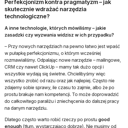
Perfekcjonizm kontra pragmatyzm – jak
skutecznie wdrażać narzędzia
technologiczne?
A inne technologie, których mówiliśmy – jakie
zasadzki czy wyzwania widzisz w ich przypadku?
– Przy nowych narzędziach na pewno łatwo jest wpaść
w pułapkę perfekcjonizmu, o którym wcześniej
rozmawialiśmy. Odpalając nowe narzędzie – mailingowe,
CRM czy nawet ClickUp – mamy tak dużo opcji i
wszystkie wydają się świetne. Chcielibyśmy więc
wszystko zrobić od razu oraz jak najlepiej. Często nie
zdajemy sobie sprawy, ile czasu to zajmie, albo że po
prostu brakuje nam kompetencji. To może doprowadzić
do całkowitego paraliżu i zniechęcenia do dalszej pracy
na danym narzędziu.
Dlatego często warto robić rzeczy po prostu
good
enough
(tłum. wystarczająco dobrze). Nie musimy od