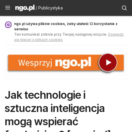
Publicystyka - ngo.pl
/ Publicystyka
ngo.pl używa plików cookies, żeby ułatwić Ci korzystanie z
serwisu
Ten komunikat zniknie przy Twojej następnej wizycie.
Dowiedz
się więcej o plikach cookies
Jak technologie i
sztuczna inteligencja
mogą wspierać