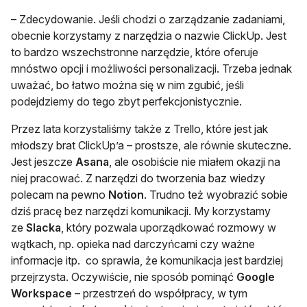
– Zdecydowanie. Jeśli chodzi o zarządzanie zadaniami,
obecnie korzystamy z narzędzia o nazwie ClickUp. Jest
to bardzo wszechstronne narzędzie, które oferuje
mnóstwo opcji i możliwości personalizacji. Trzeba jednak
uważać, bo łatwo można się w nim zgubić, jeśli
podejdziemy do tego zbyt perfekcjonistycznie.
Przez lata korzystaliśmy także z Trello, które jest jak
młodszy brat ClickUp’a – prostsze, ale równie skuteczne.
Jest jeszcze
Asana
, ale osobiście nie miałem okazji na
niej pracować. Z narzędzi do tworzenia baz wiedzy
polecam na pewno
Notion
. Trudno też wyobrazić sobie
dziś pracę bez narzędzi komunikacji. My korzystamy
ze
Slacka
, który pozwala uporządkować rozmowy w
wątkach, np. opieka nad darczyńcami czy ważne
informacje itp. co sprawia, że komunikacja jest bardziej
przejrzysta. Oczywiście, nie sposób pominąć
Google
Workspace
– przestrzeń do współpracy, w tym