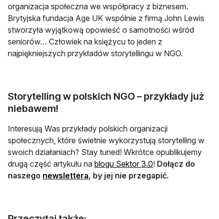
organizacja społeczna we współpracy z biznesem.
Brytyjska fundacja Age UK wspólnie z firmą John Lewis
stworzyła wyjątkową opowieść o samotności wśród
seniorów… Człowiek na księżycu to jeden z
najpiękniejszych przykładów storytellingu w NGO.
Storytelling w polskich NGO – przykłady już
niebawem!
Interesują Was przykłady polskich organizacji
społecznych, które świetnie wykorzystują storytelling w
swoich działaniach? Stay tuned! Wkrótce opublikujemy
otwiera się w nowe
drugą część artykułu na
blogu Sektor 3.0
!
Dołącz do
otwiera się w nowej karcie
naszego
newslettera
, by jej nie przegapić.
Przeczytaj także: