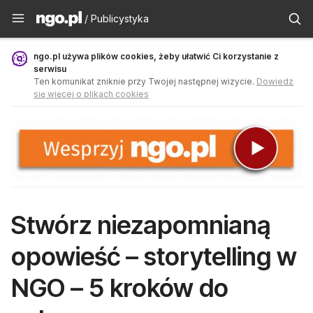
Publicystyka - ngo.pl
/ Publicystyka
ngo.pl używa plików cookies, żeby ułatwić Ci korzystanie z
serwisu
Ten komunikat zniknie przy Twojej następnej wizycie.
Dowiedz
się więcej o plikach cookies
Stwórz niezapomnianą
opowieść – storytelling w
NGO – 5 kroków do