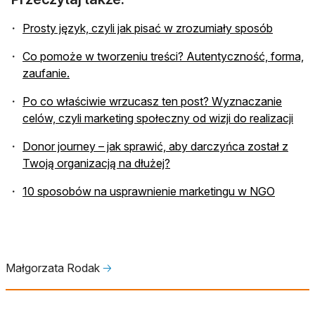
otwiera 
Prosty język, czyli jak pisać w zrozumiały sposób
Co pomoże w tworzeniu treści? Autentyczność, forma,
otwiera się w nowej karcie
zaufanie.
Po co właściwie wrzucasz ten post? Wyznaczanie
otwi
celów, czyli marketing społeczny od wizji do realizacji
Donor journey – jak sprawić, aby darczyńca został z
otwiera się w nowej karcie
Twoją organizacją na dłużej?
otwiera
10 sposobów na usprawnienie marketingu w NGO
Małgorzata Rodak
🡢