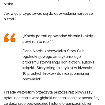
bliska.
Jak więc przygotować się do opowiadania najlepszej
historii?
„Każdy potrafi opowiadać historie i każdy
powinien to robić”.
Dana Norris, założycielka Story Club,
ogólnokrajowego amerykańskiego
programu storytellingu non-fiction, autorka
książki „Storytelling (nie tylko) w biznesie.
10 prostych kroków do niezapomnianej
opowieści”
Przede wszyst­kim przeczytaj jeszcze raz powyższy
cytat, następnie weź głę­bo­ki od­dech i nabierz pewności,
że dasz radę opowiedzieć historię organizacji lub jej