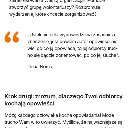
zainteresowanie Waszą organizacją? Pomoże
stworzyć grupę wolontariuszy? Rozpromuje
wydarzenie, które chcecie zorganizować?
„Usta­le­nie celu wy­po­wie­dzi ma za­sad­ni­cze
zna­cze­nie, jeśli bo­wiem autor opo­wie­ści nie
wie, po co ją opo­wia­da, to jej od­bior­cy trud­
no się bę­dzie zo­rien­to­wać, po co jej słu­cha”.
Dana Norris
Krok drugi: zrozum, dlaczego Twoi odbiorcy
kochają opowieści
Mózg każdego człowieka kocha opowiadania! Może
trudno Wam w to uwierzyć. Myślicie, że najważniejsze są