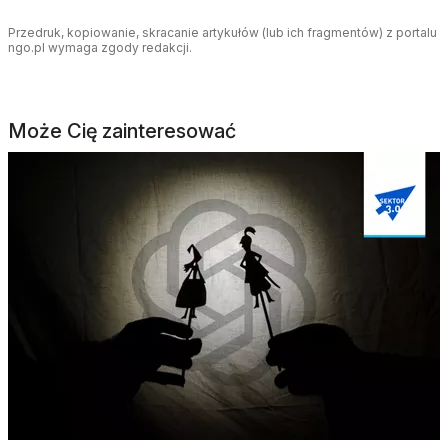
Przedruk, kopiowanie, skracanie artykułów (lub ich fragmentów) z portalu
ngo.pl wymaga zgody redakcji.
Może Cię zainteresować