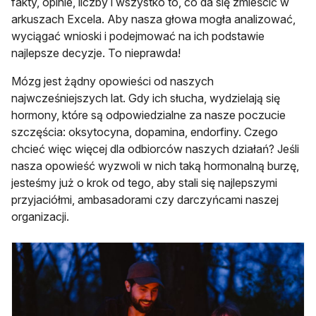
fakty, opinie, liczby i wszystko to, co da się zmieścić w
arkuszach Excela. Aby nasza głowa mogła analizować,
wyciągać wnioski i podejmować na ich podstawie
najlepsze decyzje. To nieprawda!
Mózg jest żądny opowieści od naszych
najwcześniejszych lat. Gdy ich słucha, wydzielają się
hormony, które są odpowiedzialne za nasze poczucie
szczęścia: oksytocyna, dopamina, endorfiny. Czego
chcieć więc więcej dla odbiorców naszych działań? Jeśli
nasza opowieść wyzwoli w nich taką hormonalną burzę,
jesteśmy już o krok od tego, aby stali się najlepszymi
przyjaciółmi, ambasadorami czy darczyńcami naszej
organizacji.