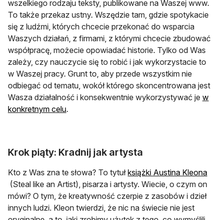
wszelkiego rodzaju teksty, publikowane na Waszej www.
To także przekaz ustny. Wszędzie tam, gdzie spotykacie
się z ludźmi, których chcecie przekonać do wsparcia
Waszych działań, z firmami, z którymi chcecie zbudować
współpracę, możecie opowiadać historie. Tylko od Was
zależy, czy nauczycie się to robić i jak wykorzystacie to
w Waszej pracy. Grunt to, aby przede wszystkim nie
odbiegać od tematu, wokół którego skoncentrowana jest
Wasza działalność i konsekwentnie wykorzystywać je
w
otwiera się w nowej karcie
konkretnym celu
.
Krok piąty: Kradnij jak artysta
Kto z Was zna te słowa? To tytuł
książki Austina Kleona
otwiera się w nowej karcie
(Steal like an Artist), pisarza i artysty. Wiecie, o czym on
mówi? O tym, że kreatywność czerpie z zasobów i dzieł
innych ludzi. Kleon twierdzi, że nic na świecie nie jest
oryginalne, a to, jaki zrobimy użytek z tego, co wymyślili