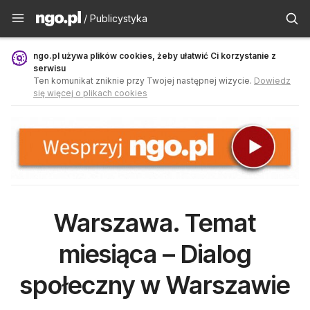
Publicystyka - ngo.pl
/ Publicystyka
ngo.pl używa plików cookies, żeby ułatwić Ci korzystanie z
serwisu
Ten komunikat zniknie przy Twojej następnej wizycie.
Dowiedz
się więcej o plikach cookies
Warszawa. Temat
miesiąca – Dialog
społeczny w Warszawie