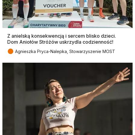
Z anielską konsekwencją i sercem blisko dzieci.
Dom Aniołów Stróżów uskrzydla codzienność!
●
Agnieszka Pryca-Nalepka, Stowarzyszenie MOST