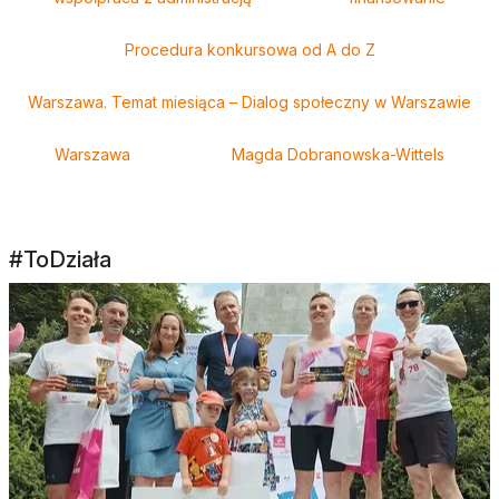
Procedura konkursowa od A do Z
Warszawa. Temat miesiąca – Dialog społeczny w Warszawie
Warszawa
Magda Dobranowska-Wittels
#ToDziała