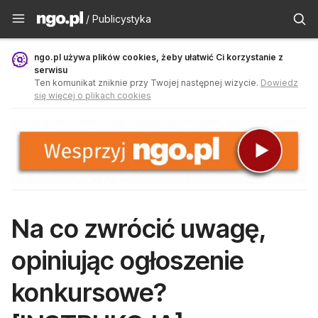
Publicystyka - ngo.pl
/ Publicystyka
ngo.pl używa plików cookies, żeby ułatwić Ci korzystanie z
serwisu
Ten komunikat zniknie przy Twojej następnej wizycie.
Dowiedz
się więcej o plikach cookies
Na co zwrócić uwagę,
opiniując ogłoszenie
konkursowe?