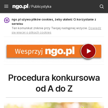
Publicystyka - ngo.pl
/ Publicystyka
ngo.pl używa plików cookies, żeby ułatwić Ci korzystanie z
serwisu
Ten komunikat zniknie przy Twojej następnej wizycie.
Dowiedz
się więcej o plikach cookies
Procedura konkursowa
od A do Z