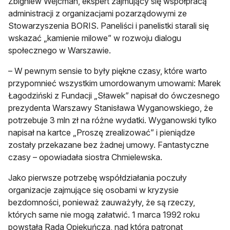
Zbigniew Wejcman, ekspert zajmujący się współpracą
administracji z organizacjami pozarządowymi ze
Stowarzyszenia BORIS. Paneliści i panelistki starali się
wskazać „kamienie milowe” w rozwoju dialogu
społecznego w Warszawie.
– W pewnym sensie to były piękne czasy, które warto
przypomnieć wszystkim umordowanym umowami: Marek
Łagodziński z Fundacji „Sławek” napisał do ówczesnego
prezydenta Warszawy Stanisława Wyganowskiego, że
potrzebuje 3 mln zł na różne wydatki. Wyganowski tylko
napisał na kartce „Proszę zrealizować” i pieniądze
zostały przekazane bez żadnej umowy. Fantastyczne
czasy – opowiadała siostra Chmielewska.
Jako pierwsze potrzebę współdziałania poczuły
organizacje zajmujące się osobami w kryzysie
bezdomności, ponieważ zauważyły, że są rzeczy,
których same nie mogą załatwić. 1 marca 1992 roku
powstała Rada Opiekuńcza, nad którą patronat