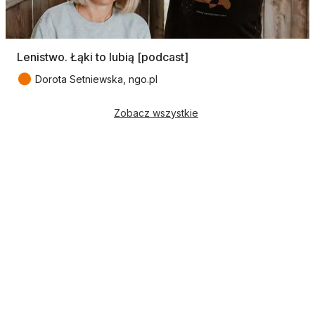
Lenistwo. Łąki to lubią [podcast]
●
Dorota Setniewska, ngo.pl
Zobacz wszystkie