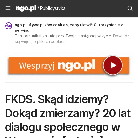
Publicystyka - ngo.pl
/ Publicystyka
ngo.pl używa plików cookies, żeby ułatwić Ci korzystanie z
serwisu
Ten komunikat zniknie przy Twojej następnej wizycie.
Dowiedz
się więcej o plikach cookies
FKDS. Skąd idziemy?
Dokąd zmierzamy? 20 lat
dialogu społecznego w