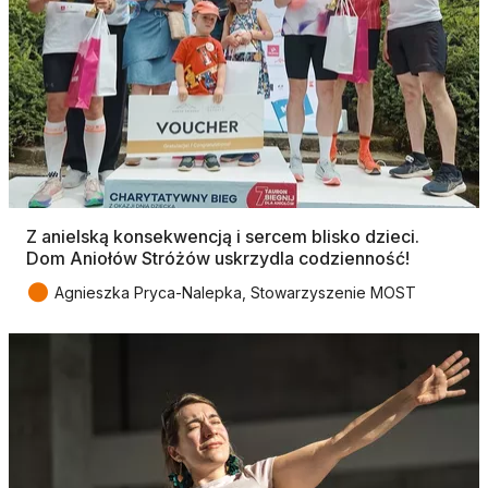
Z anielską konsekwencją i sercem blisko dzieci.
Dom Aniołów Stróżów uskrzydla codzienność!
●
Agnieszka Pryca-Nalepka, Stowarzyszenie MOST