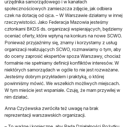
urzędnika samorządowego i w kanałach
społecznościowych zamieszcza zdjęcie, jak odbiera
czek na dotację od ojca. – W Warszawie działamy w innej
rzeczywistości. Jako Federacja Mazowia jesteśmy
członkami BKDS ds. organizacji wspierających, będziemy
oceniać oferty, które wpłyną na konkurs na nowe SCWO.
Ponieważ przyjaźnimy się, znamy i korzystamy z usług
organizacji realizujących SCWO, rozmawiamy o tym, aby
do oceny zaprosić ekspertów spoza Warszawy, chociaż
formalnie nie spełniamy definicji konfliktów interesów. W
niektórych samorządach w ogóle to nie jest rozważane.
Jesteśmy dobrym przykładem i praktyką, o której
powinniśmy mówić. We wszelkich możliwych miejscach.
W tym mieście jest wspaniale. Czuję, że mam przywilej w
nim działać.
Anna Czyżewska zwróciła też uwagę na brak
reprezentacji warszawskich organizacji.
– To ważne i konieczne, aby Rada Działalności Pożytku