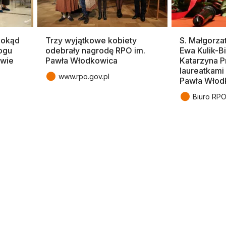
Dokąd
Trzy wyjątkowe kobiety
S. Małgorza
ogu
odebrały nagrodę RPO im.
Ewa Kulik-Bi
awie
Pawła Włodkowica
Katarzyna 
laureatkami
●
www.rpo.gov.pl
Pawła Włod
●
Biuro RP