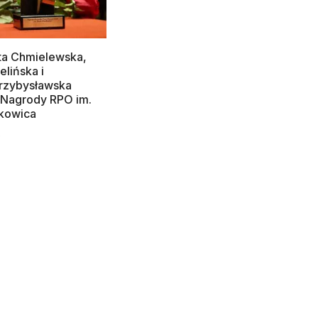
ta Chmielewska,
elińska i
Przybysławska
 Nagrody RPO im.
kowica
O