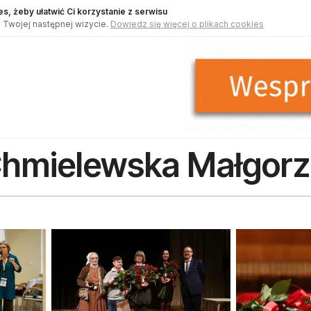
s, żeby ułatwić Ci korzystanie z serwisu
 Twojej następnej wizycie.
Dowiedz się więcej o plikach cookies
hmielewska Małgorza