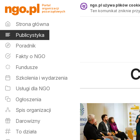
Publicystyka - ngo.pl
ngo.pl używa plików cookie
Portal
organizacji
Ten komunikat zniknie przy
pozarządowych
Menu główne
Strona główna
Publicystyka
Poradnik
Fakty o NGO
Fundusze
C
Szkolenia i wydarzenia
Usługi dla NGO
Ogłoszenia
Spis organizacji
Darowizny
To działa