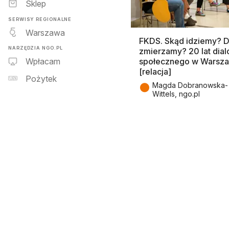
Sklep
SERWISY REGIONALNE
Warszawa
FKDS. Skąd idziemy? 
NARZĘDZIA NGO.PL
zmierzamy? 20 lat dial
społecznego w Warsz
Wpłacam
[relacja]
Pożytek
●
Magda Dobranowska-
Wittels, ngo.pl