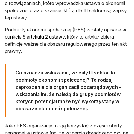
o rozwiązaniach, które wprowadziła ustawa o ekonomii
społecznej oraz o szansie, którą dla III sektora są zapisy
tej ustawy.
Podmioty ekonomii społecznej (PES) zostały opisane
w
otwiera się w nowej karcie
punkcie 5 artykułu 2 ustawy,
który to artykuł zbiera
definicje ważne dla obszaru regulowanego przez ten akt
prawny.
Co oznacza wskazanie, że cały III sektor to
podmioty ekonomii społecznej? To rodzaj
zaproszenia dla organizacji pozarządowych -
wskazania im, że należą do grupy podmiotów,
których potencjał może być wykorzystany w
obszarze ekonomii społecznej.
Jako PES organizacje mogą korzystać z części oferty
zapisanej w ustawie (np. ze wsparcia doradczego czy na