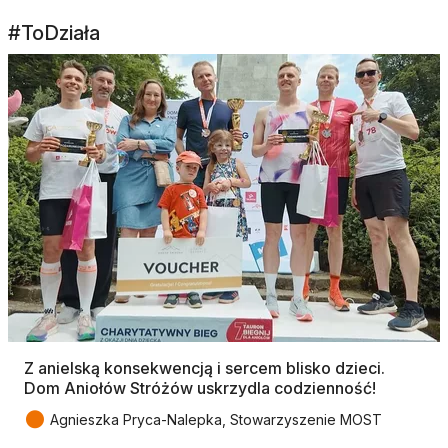
#ToDziała
Z anielską konsekwencją i sercem blisko dzieci.
Dom Aniołów Stróżów uskrzydla codzienność!
●
Agnieszka Pryca-Nalepka, Stowarzyszenie MOST