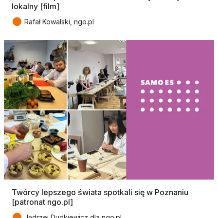
lokalny [film]
●
Rafał Kowalski, ngo.pl
Twórcy lepszego świata spotkali się w Poznaniu
[patronat ngo.pl]
●
Jędrzej Dudkiewicz dla ngo.pl