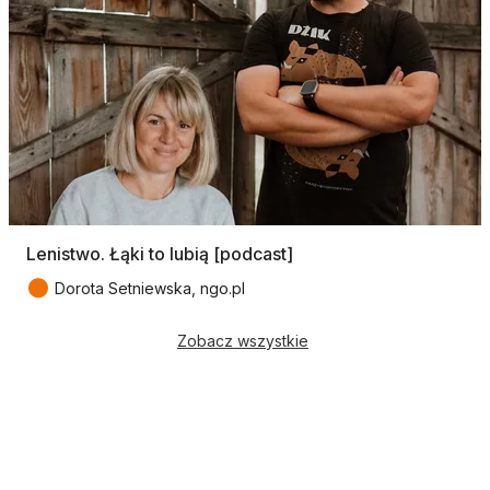
Lenistwo. Łąki to lubią [podcast]
●
Dorota Setniewska, ngo.pl
Zobacz wszystkie