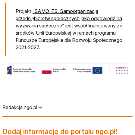
Projekt
„SAMO-ES. Samoorganizacja
przedsiębiorstw społecznych jako odpowiedź na
otwiera się w nowej karcie
wyzwania społeczne”
jest współfinansowany ze
środków Unii Europejskiej w ramach programu
Fundusze Europejskie dla Rozwoju Społecznego
2021-2027.
Redakcja ngo.pl
🡢
Dodaj informację do portalu ngo.pl!