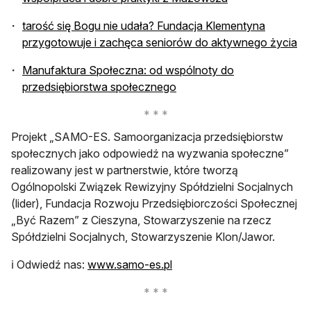
tarość się Bogu nie udała? Fundacja Klementyna
przygotowuje i zachęca seniorów do aktywnego życia
Manufaktura Społeczna: od wspólnoty do
przedsiębiorstwa społecznego
Projekt „SAMO-ES. Samoorganizacja przedsiębiorstw
społecznych jako odpowiedź na wyzwania społeczne”
realizowany jest w partnerstwie, które tworzą
Ogólnopolski Związek Rewizyjny Spółdzielni Socjalnych
(lider), Fundacja Rozwoju Przedsiębiorczości Społecznej
„Być Razem” z Cieszyna, Stowarzyszenie na rzecz
Spółdzielni Socjalnych, Stowarzyszenie Klon/Jawor.
otwiera się w nowej karcie
ℹ️ Odwiedź nas:
www.samo-es.pl