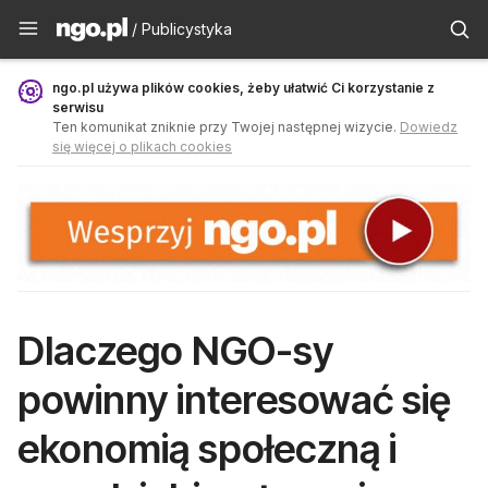
Publicystyka - ngo.pl
/ Publicystyka
ngo.pl używa plików cookies, żeby ułatwić Ci korzystanie z
serwisu
Ten komunikat zniknie przy Twojej następnej wizycie.
Dowiedz
się więcej o plikach cookies
Dlaczego NGO-sy
powinny interesować się
ekonomią społeczną i