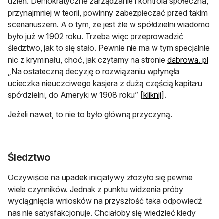
dzień. Demokratyczne zarządzanie i kontrola społeczna,
przynajmniej w teorii, powinny zabezpieczać przed takim
scenariuszem. A o tym, że jest źle w spółdzielni wiadomo
było już w 1902 roku. Trzeba więc przeprowadzić
śledztwo, jak to się stało. Pewnie nie ma w tym specjalnie
otw
nic z kryminału, choć, jak czytamy na stronie
dabrowa. pl
„Na ostateczną decyzję o rozwiązaniu wpłynęła
ucieczka nieuczciwego kasjera z dużą częścią kapitału
otwiera się w no
spółdzielni, do Ameryki w 1908 roku” [
kliknij
].
Jeżeli nawet, to nie to było główną przyczyną.
Śledztwo
Oczywiście na upadek inicjatywy złożyło się pewnie
wiele czynników. Jednak z punktu widzenia próby
wyciągnięcia wniosków na przyszłość taka odpowiedź
nas nie satysfakcjonuje. Chciałoby się wiedzieć kiedy