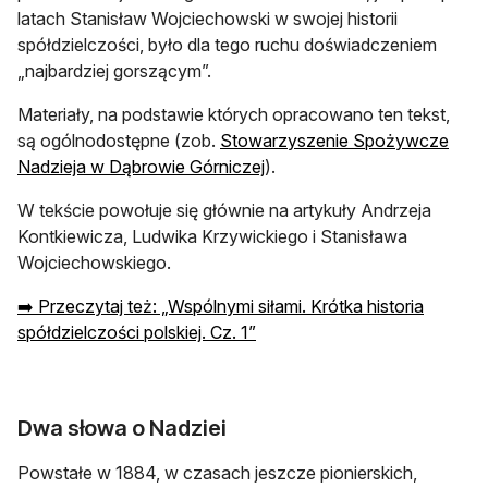
latach Stanisław Wojciechowski w swojej historii
spółdzielczości, było dla tego ruchu doświadczeniem
„najbardziej gorszącym”.
Materiały, na podstawie których opracowano ten tekst,
są ogólnodostępne (zob.
Stowarzyszenie Spożywcze
otwiera się w nowej karcie
Nadzieja w Dąbrowie Górniczej
).
W tekście powołuje się głównie na artykuły Andrzeja
Kontkiewicza, Ludwika Krzywickiego i Stanisława
Wojciechowskiego.
➡️ Przeczytaj też: „Wspólnymi siłami. Krótka historia
spółdzielczości polskiej. Cz. 1”
Dwa słowa o Nadziei
Powstałe w 1884, w czasach jeszcze pionierskich,