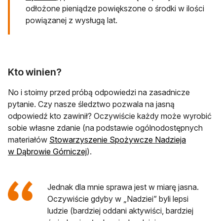
odłożone pieniądze powiększone o środki w ilości
powiązanej z wysługą lat.
Kto winien?
No i stoimy przed próbą odpowiedzi na zasadnicze
pytanie. Czy nasze śledztwo pozwala na jasną
odpowiedź kto zawinił? Oczywiście każdy może wyrobić
sobie własne zdanie (na podstawie ogólnodostępnych
materiałów
Stowarzyszenie Spożywcze Nadzieja
otwiera się w nowej karcie
w Dąbrowie Górniczej
).
Jednak dla mnie sprawa jest w miarę jasna.
Oczywiście gdyby w „Nadziei” byli lepsi
ludzie (bardziej oddani aktywiści, bardziej