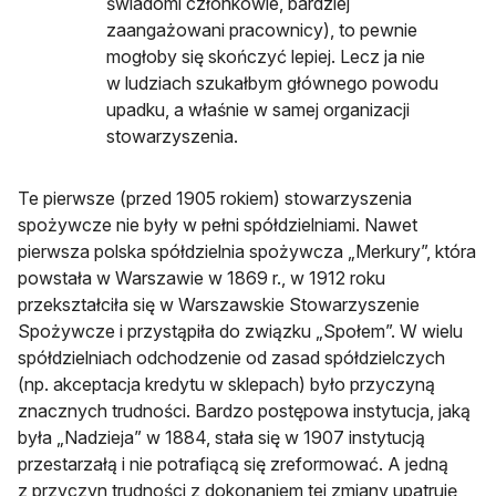
świadomi członkowie, bardziej
zaangażowani pracownicy), to pewnie
mogłoby się skończyć lepiej. Lecz ja nie
w ludziach szukałbym głównego powodu
upadku, a właśnie w samej organizacji
stowarzyszenia.
Te pierwsze (przed 1905 rokiem) stowarzyszenia
spożywcze nie były w pełni spółdzielniami. Nawet
pierwsza polska spółdzielnia spożywcza „Merkury”, która
powstała w Warszawie w 1869 r., w 1912 roku
przekształciła się w Warszawskie Stowarzyszenie
Spożywcze i przystąpiła do związku „Społem”. W wielu
spółdzielniach odchodzenie od zasad spółdzielczych
(np. akceptacja kredytu w sklepach) było przyczyną
znacznych trudności. Bardzo postępowa instytucja, jaką
była „Nadzieja” w 1884, stała się w 1907 instytucją
przestarzałą i nie potrafiącą się zreformować. A jedną
z przyczyn trudności z dokonaniem tej zmiany upatruję