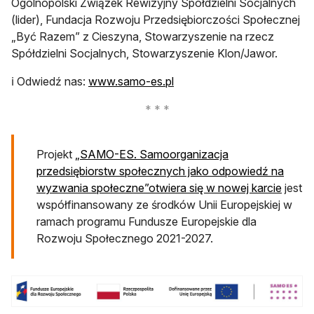
Ogólnopolski Związek Rewizyjny Spółdzielni Socjalnych
(lider), Fundacja Rozwoju Przedsiębiorczości Społecznej
„Być Razem” z Cieszyna, Stowarzyszenie na rzecz
Spółdzielni Socjalnych, Stowarzyszenie Klon/Jawor.
otwiera się w nowej karcie
ℹ️ Odwiedź nas:
www.samo-es.pl
Projekt
„SAMO-ES. Samoorganizacja
przedsiębiorstw społecznych jako odpowiedź na
otwier
wyzwania społeczne”otwiera się w nowej karcie
jest
współfinansowany ze środków Unii Europejskiej w
ramach programu Fundusze Europejskie dla
Rozwoju Społecznego 2021-2027.