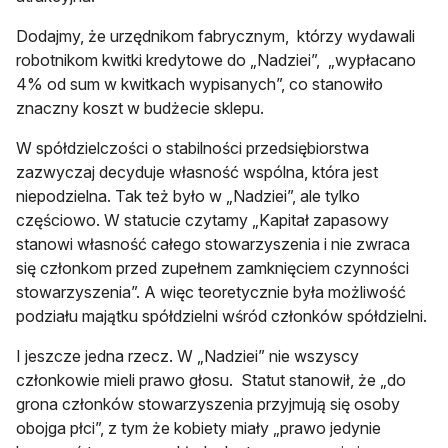
Dodajmy, że ‎urzędnikom‎ ‎fabrycznym, ‎ ‎którzy‎ ‎wydawali‎
‎robotnikom‎ ‎kwitki kredytowe‎ ‎do‎ ‎„Nadziei”, ‎ ‎„wypłacano‎
‎4%‎ ‎od sum‎ ‎w‎ ‎kwitkach‎ ‎wypisanych”, co stanowiło
znaczny koszt w budżecie sklepu.
W spółdzielczości o stabilności przedsiębiorstwa
zazwyczaj decyduje własność wspólna, która jest
niepodzielna. Tak też było w „Nadziei”, ale tylko
częściowo. W statucie czytamy „Kapitał zapasowy
stanowi własność całego stowarzyszenia i nie zwraca
się członkom przed zupełnem zamknięciem czynności
stowarzyszenia”. A więc teoretycznie była możliwość
podziału majątku spółdzielni wśród członków spółdzielni.
I jeszcze jedna rzecz. W ‎„Nadziei”‎ ‎nie‎ ‎wszyscy
członkowie‎ ‎mieli‎ ‎prawo‎ ‎głosu. ‎ Statut stanowił, że „do‎
‎grona‎ ‎członków‎ ‎stowarzyszenia‎ ‎przyjmują‎ ‎się‎ ‎osoby‎
‎obojga‎ ‎płci‎”, z tym że kobiety‎ ‎miały‎ ‎„prawo‎ ‎jedynie‎