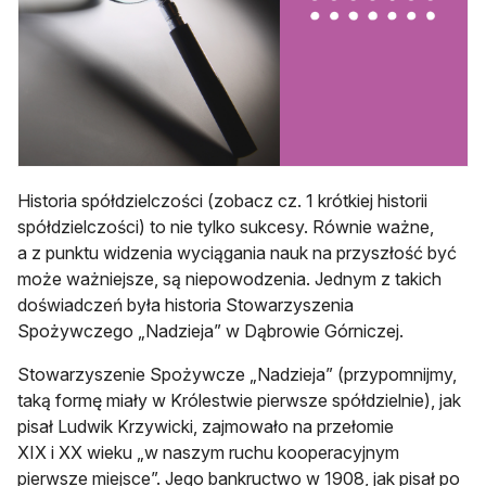
Historia spółdzielczości (zobacz cz. 1 krótkiej historii
spółdzielczości) to nie tylko sukcesy. Równie ważne,
a z punktu widzenia wyciągania nauk na przyszłość być
może ważniejsze, są niepowodzenia. Jednym z takich
doświadczeń była historia Stowarzyszenia
Spożywczego „Nadzieja” w Dąbrowie Górniczej.
Stowarzyszenie Spożywcze „Nadzieja” (przypomnijmy,
taką formę miały w Królestwie pierwsze spółdzielnie), jak
pisał Ludwik Krzywicki, zajmowało na przełomie
XIX i XX wieku „w‎ ‎naszym‎ ‎ruchu‎ ‎kooperacyjnym‎
‎pierwsze‎ ‎miejsce”. Jego bankructwo w 1908, jak pisał po