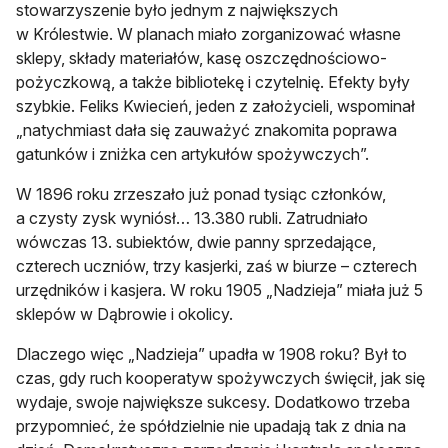
stowarzyszenie było jednym z największych
w Królestwie. W planach miało zorganizować własne
sklepy, składy materiałów, kasę oszczędnościowo-
pożyczkową, a także bibliotekę i czytelnię. Efekty były
szybkie. Feliks Kwiecień, jeden z założycieli, wspominał
„natychmiast dała się zauważyć znakomita poprawa
gatunków i zniżka cen artykułów spożywczych”.
W 1896 roku zrzeszało już ponad tysiąc członków,
a czysty zysk wyniósł… 13.380 rubli. Zatrudniało
wówczas 13. subiektów, dwie panny sprzedające,
czterech uczniów, trzy kasjerki, zaś w biurze – czterech
urzędników i kasjera. W roku 1905 „Nadzieja” miała już 5
sklepów w Dąbrowie i okolicy.
Dlaczego więc „Nadzieja” upadła w 1908 roku? Był to
czas, gdy ruch kooperatyw spożywczych święcił, jak się
wydaje, swoje największe sukcesy. Dodatkowo trzeba
przypomnieć, że spółdzielnie nie upadają tak z dnia na