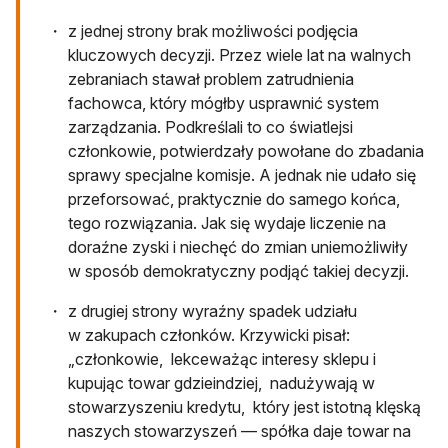
z jednej strony brak możliwości podjęcia
kluczowych decyzji. Przez wiele lat na walnych
zebraniach stawał problem zatrudnienia
fachowca, który mógłby usprawnić system
zarządzania. Podkreślali to co światlejsi
członkowie, potwierdzały powołane do zbadania
sprawy specjalne komisje. A jednak nie udało się
przeforsować, praktycznie do samego końca,
tego rozwiązania. Jak się wydaje liczenie na
doraźne zyski i niechęć do zmian uniemożliwiły
w sposób demokratyczny podjąć takiej decyzji.
z drugiej strony wyraźny spadek udziału
w zakupach członków. Krzywicki pisał:
„‎członkowie, ‎ ‎lekceważąc‎ ‎interesy‎ ‎sklepu i‎
‎kupując‎ ‎towar‎ ‎gdzieindziej, ‎ ‎nadużywają‎ ‎w‎
‎stowarzyszeniu kredytu, ‎ ‎który‎ ‎jest‎ ‎istotną‎ ‎klęską‎
‎naszych‎ ‎stowarzyszeń‎ ‎— spółka‎ ‎daje‎ ‎towar‎ ‎na‎