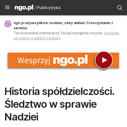
Publicystyka - ngo.pl
/ Publicystyka
ngo.pl używa plików cookies, żeby ułatwić Ci korzystanie z
serwisu
Ten komunikat zniknie przy Twojej następnej wizycie.
Dowiedz
się więcej o plikach cookies
Historia spółdzielczości.
Śledztwo w sprawie
Nadziei