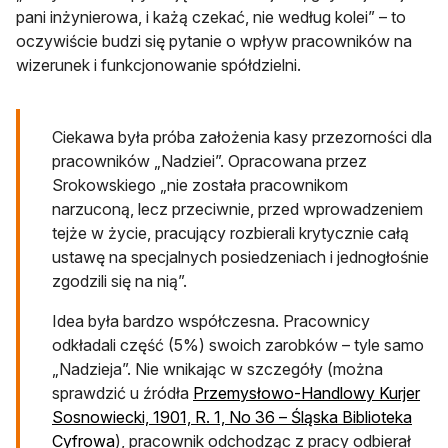
‎pani‎ ‎inżynierowa, ‎‎i‎ ‎każą‎ ‎czekać, ‎nie‎ ‎według‎ ‎kolei” – to
oczywiście budzi się pytanie o wpływ pracowników na
wizerunek i funkcjonowanie spółdzielni.
Ciekawa była próba założenia kasy przezorności dla
pracowników „Nadziei”. Opracowana przez
Srokowskiego „nie została pracownikom
narzuconą, lecz przeciwnie, przed wprowadzeniem
tejże w życie, pracujący rozbierali krytycznie całą
ustawę na specjalnych posiedzeniach i jednogłośnie
zgodzili się na nią”.
Idea była bardzo współczesna. Pracownicy
odkładali część (5%) swoich zarobków – tyle samo
„Nadzieja”. Nie wnikając w szczegóły (można
sprawdzić u źródła
Przemysłowo-Handlowy Kurjer
Sosnowiecki, 1901, R. 1, No 36 – Śląska Biblioteka
otwiera się w nowej karcie
Cyfrowa
), pracownik odchodząc z pracy odbierał