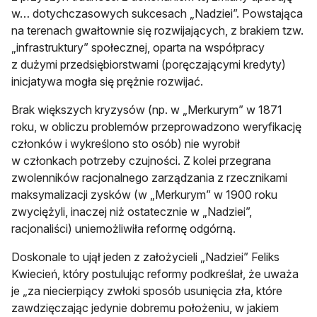
w… dotychczasowych sukcesach „Nadziei”. Powstająca
na terenach gwałtownie się rozwijających, z brakiem tzw.
„infrastruktury” społecznej, oparta na współpracy
z dużymi przedsiębiorstwami (poręczającymi kredyty)
inicjatywa mogła się prężnie rozwijać.
Brak większych kryzysów (np. w „Merkurym” w 1871
roku, w obliczu problemów przeprowadzono weryfikację
członków i wykreślono sto osób) nie wyrobił
w członkach potrzeby czujności. Z kolei przegrana
zwolenników racjonalnego zarządzania z rzecznikami
maksymalizacji zysków (w „Merkurym” w 1900 roku
zwyciężyli, inaczej niż ostatecznie w „Nadziei”,
racjonaliści) uniemożliwiła reformę odgórną.
Doskonale to ujął jeden z założycieli „Nadziei” Feliks
Kwiecień, który postulując reformy podkreślał, że uważa
je „za niecierpiący zwłoki sposób usunięcia zła, które
zawdzięczając jedynie dobremu położeniu, w jakiem