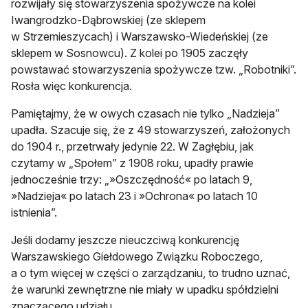
rozwijały się stowarzyszenia spożywcze na kolei
‎Iwangrodzko-Dąbrowskiej‎ (ze sklepem
w Strzemieszycach) ‎i‎ ‎Warszawsko-Wiedeńskiej (ze
sklepem w Sosnowcu). Z kolei po 1905 zaczęły
powstawać stowarzyszenia spożywcze tzw. „Robotniki”.
Rosła więc konkurencja.
Pamiętajmy, że w owych czasach nie tylko „Nadzieja”
upadła. Szacuje się, że z 49 stowarzyszeń, założonych
do 1904 r., przetrwały jedynie 22. W‎ ‎Zagłębiu, jak
czytamy w „Społem” z 1908 roku, upadły prawie
jednocześnie trzy: „»Oszczędność‎«‎ ‎po‎ ‎latach 9,
»Nadzieja‎«‎ ‎po‎ ‎latach‎ ‎23‎ ‎i‎ »Ochrona« ‎po‎ ‎latach‎ ‎10‎
‎istnienia”.
Jeśli dodamy jeszcze nieuczciwą konkurencję
Warszawskiego Giełdowego Związku Roboczego,
a o tym więcej w części o zarządzaniu, to trudno uznać,
że warunki zewnętrzne nie miały w upadku spółdzielni
znaczącego udziału.