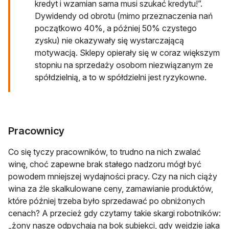
‎kredyt‎ ‎i‎ ‎wzamian‎ ‎sama‎ ‎musi‎ ‎szukać kredytu!”.
Dywidendy od obrotu (mimo przeznaczenia nań
początkowo 40%, a później 50% czystego
zysku) nie okazywały się wystarczającą
motywacją. Sklepy opierały się w coraz większym
stopniu na sprzedaży osobom niezwiązanym ze
spółdzielnią, a to w spółdzielni jest ryzykowne.
Pracownicy
Co się tyczy pracowników, to trudno na nich zwalać
winę, choć zapewne brak stałego nadzoru mógł być
powodem mniejszej wydajności pracy. Czy na nich ciąży
wina za źle skalkulowane ceny, zamawianie produktów,
które później trzeba było sprzedawać po obniżonych
cenach? A przecież gdy czytamy takie skargi robotników:
„‎‎żony‎ ‎nasze‎ ‎odpychają‎ ‎na bok subjekci, ‎gdy‎ ‎wejdzie‎ ‎jaka‎