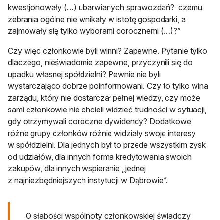
kwestj‎‎ono‎‎wały‎ (…) ‎ubarwianych‎ ‎sprawozdań? ‎ ‎czemu‎
‎zebrania‎ ‎ogólne‎ ‎nie‎ ‎wnikały w‎ ‎istotę‎ ‎gospodarki,‎ ‎a‎
‎zajmowały‎ ‎się‎ ‎tylko wyborami‎ ‎corocznemi (…)?”
Czy więc członkowie byli winni? Zapewne. Pytanie tylko
dlaczego, nieświadomie zapewne, przyczynili się do
upadku własnej spółdzielni? Pewnie nie byli
wystarczająco dobrze poinformowani. Czy to tylko wina
zarządu, który nie dostarczał pełnej wiedzy, czy może
sami członkowie nie chcieli widzieć trudności w sytuacji,
gdy otrzymywali coroczne dywidendy? Dodatkowe
różne grupy członków różnie widziały swoje interesy
w spółdzielni. Dla jednych był to przede wszystkim zysk
od udziałów, dla innych forma kredytowania swoich
zakupów, dla innych wspieranie „jednej
z najniezbędniejszych instytucji w Dąbrowie”.
O słabości wspólnoty członkowskiej świadczy