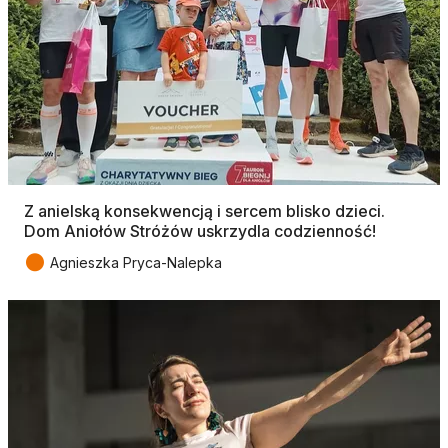
Z anielską konsekwencją i sercem blisko dzieci.
Dom Aniołów Stróżów uskrzydla codzienność!
●
Agnieszka Pryca-Nalepka