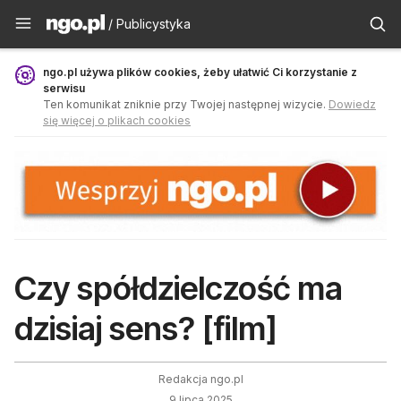
Publicystyka - ngo.pl
/ Publicystyka
ngo.pl używa plików cookies, żeby ułatwić Ci korzystanie z
serwisu
Ten komunikat zniknie przy Twojej następnej wizycie.
Dowiedz
się więcej o plikach cookies
Czy spółdzielczość ma
dzisiaj sens? [film]
Redakcja ngo.pl
9 lipca 2025