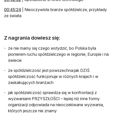
otwiera się w nowej karcie
00:45:24
| Nieoczywiste branże spółdzielcze, przykłady
ze świata
Z nagrania dowiesz się:
że nie mamy się czego wstydzić, bo Polska była
pionierem ruchu spółdzielczego w regionie, Europie i na
świecie
że spółdzielczość jest powszechna:jak DZIŚ
spółdzielczość funkcjonuje w różnych krajach i w
zaskakujących branżach
jak spółdzielczość sprawdza się w konfrontacji z
wyzwaniami PRZYSZŁOŚCI – lepiej niż inne formy
organizacji odpowiada na nieoczekiwane wyzwania,
których jeszcze nie znamy