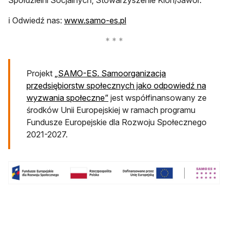
otwiera się w nowej karcie
ℹ️ Odwiedź nas:
www.samo-es.pl
Projekt
„SAMO-ES. Samoorganizacja
przedsiębiorstw społecznych jako odpowiedź na
otwiera się w nowej karcie
wyzwania społeczne”
jest współfinansowany ze
środków Unii Europejskiej w ramach programu
Fundusze Europejskie dla Rozwoju Społecznego
2021-2027.