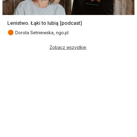
Lenistwo. Łąki to lubią [podcast]
●
Dorota Setniewska, ngo.pl
Zobacz wszystkie