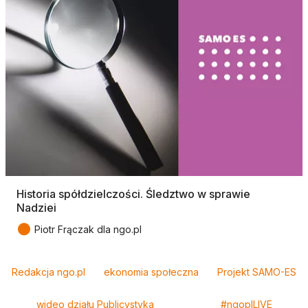
Historia spółdzielczości. Śledztwo w sprawie
Nadziei
●
Piotr Frączak dla ngo.pl
Tagi
Redakcja ngo.pl
ekonomia społeczna
Projekt SAMO-ES
wideo działu Publicystyka
#ngoplLIVE