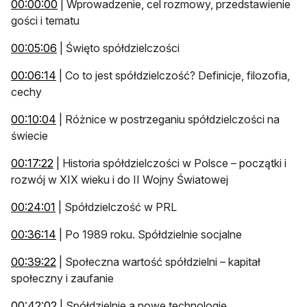
otwiera się w nowej karcie
00:00:00
| Wprowadzenie, cel rozmowy, przedstawienie
gości i tematu
otwiera się w nowej karcie
00:05:06
| Święto spółdzielczości
otwiera się w nowej karcie
00:06:14
| Co to jest spółdzielczość? Definicje, filozofia,
cechy
otwiera się w nowej karcie
00:10:04
| Różnice w postrzeganiu spółdzielczości na
świecie
otwiera się w nowej karcie
00:17:22
| Historia spółdzielczości w Polsce – początki i
rozwój w XIX wieku i do II Wojny Światowej
otwiera się w nowej karcie
00:24:01
| Spółdzielczość w PRL
otwiera się w nowej karcie
00:36:14
| Po 1989 roku. Spółdzielnie socjalne
otwiera się w nowej karcie
00:39:22
| Społeczna wartość spółdzielni – kapitał
społeczny i zaufanie
otwiera się w nowej karcie
00:42:02
| Spółdzielnie a nowe technologie